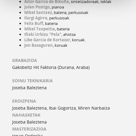
Aitor Garcia de Bikuña
, sintetizadoreak, teklak
Julen Postigo
, pianoa
Mikel Santxez
, bateria, perkusioak
Ilargi Agirre
, perkusioak
Felix Buff
, bateria
Mikel Txopeitia
, bateria
Iñaki Urbizu "Pela"
, ahotsa
Libe Garcia de Kortazar
, koruak.
Jon Basaguren
, koruak
GRABAZIOA
Gakobeltz Hit Faktoria (Durana, Araba)
SOINU TEKNIKARIA
Joseba Baleztena
EKOIZPENA
Joseba Baleztena, Ibai Gogortza, Miren Narbaiza
NAHASKETAK
Joseba Baleztena
MASTERIZAZIOA
Jonan Ordorika