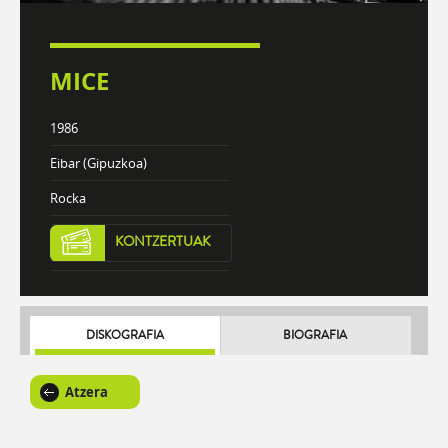
MICE
1986
Eibar (Gipuzkoa)
Rocka
KONTZERTUAK
DISKOGRAFIA
BIOGRAFIA
Atzera