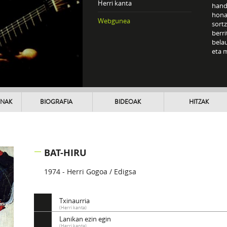
Herri kanta
hand
hona
Webgunea
sortz
berri
belau
eta m
UNAK
BIOGRAFIA
BIDEOAK
HITZAK
BAT-HIRU
1974 - Herri Gogoa / Edigsa
Txinaurria
(Herri kanta)
Lanikan ezin egin
(Herri kanta)