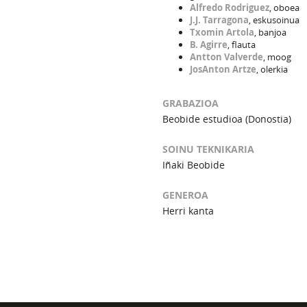
Alfredo Rodriguez
, oboea
J.J. Tarragona
, eskusoinua
Txomin Artola
, banjoa
B. Agirre
, flauta
Antton Valverde
, moog
JosAnton Artze
, olerkia
GRABAZIOA
Beobide estudioa (Donostia)
SOINU TEKNIKARIA
Iñaki Beobide
GENEROA
Herri kanta