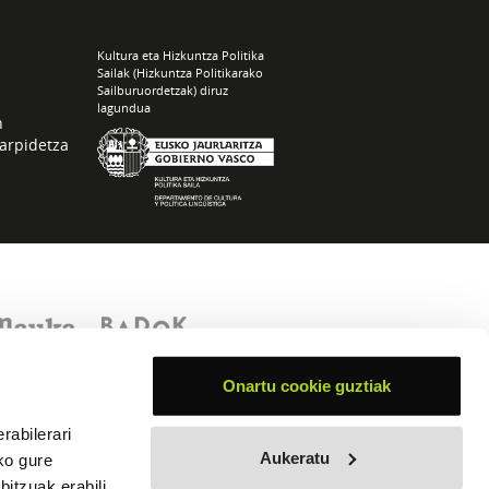
Kultura eta Hizkuntza Politika
Sailak (Hizkuntza Politikarako
Sailburuordetzak) diruz
lagundua
n
arpidetza
Onartu cookie guztiak
rabilerari
Aukeratu
ko gure
itzuak erabili