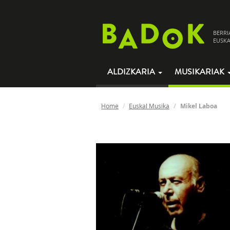
BERRI
EUSKA
ALDIZKARIA
MUSIKARIAK
Home
Euskal Musika
Mikel Laboa