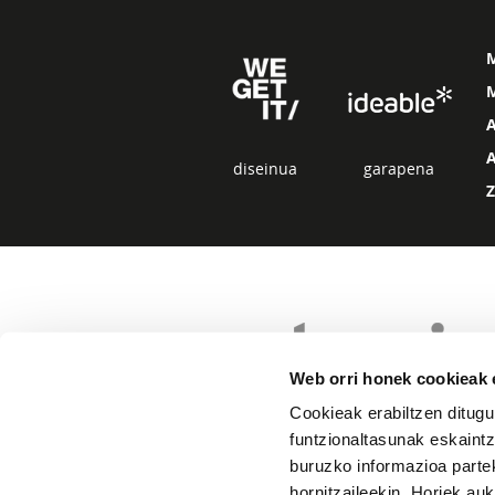
M
diseinua
garapena
Web orri honek cookieak e
Cookieak erabiltzen ditugu
funtzionaltasunak eskaintz
buruzko informazioa partek
hornitzaileekin. Horiek au