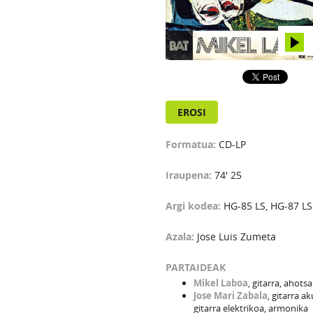
EROSI
Formatua:
CD-LP
Iraupena:
74' 25
Argi kodea:
HG-85 LS, HG-87 LS
Azala:
Jose Luis Zumeta
PARTAIDEAK
Mikel Laboa
, gitarra, ahotsa
Jose Mari Zabala
, gitarra a
gitarra elektrikoa, armonika