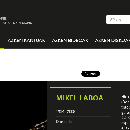
AREN
L MUSIKAREN ATARIA
AZKEN KANTUAK
AZKEN BIDEOAK
AZKEN DISKOA
MIKEL LABOA
Hiru
(Dono
trad
1934 - 2008
gara
lekei
Donostia
espe
eusk