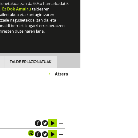
ienetakoa izan da 60ko hamarkadatik
:
Ez Dok Amairu
taldearen
aileetakoa eta kantagintzaren
tzaile nagusietakoa izan da, eta
naldi berriek izugarri errespetatzen
iresten dute haren lana.
TALDE ERLAZIONATUAK
Atzera