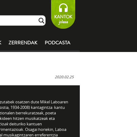
KANTOK
jolasa
K
ZERRENDAK
PODCASTA
2020.02.25
 zutabek osatzen dute Mikel Laboaren
stia, 1934-2008) kantagintza: kantu
izionalen berrekuratzeak, poeta
ikideen hitzen musikatzeak eta
tioak
deituriko kantuen
rimentazioak. Osagai horiekin, Laboa
al musikagintzaren erreferentzia