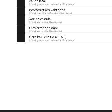
Zaude lasai
(Hitzak: JosAnton Artze-Musika: Mikel Laboa)
Bereterretxen kanthoria
(Hitzak: Herri kanta-Musika: Mikel Laboa)
Xori erresiñula
(Hitzak eta musika: Herri kanta)
Oies errondan dabil
(Hitzak eta musika: Herri kanta)
Gernika (Lekeitio 4, 1972)
(Hitzak: JosAnton Artze-Musika: Mikel Laboa)