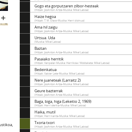
Gogo eta gorputzaren zilbor-hesteak
(Hitzak: JosAnton Artze-Musika: Mikel Laboa)
Haize hegoa
(Hitzak: T. M. Olaso-Musika: Herri doinua)
Ama hil zaigu
(Hitzak: JosAnton Artze-Musika: Mikel Laboa)
Urtsua. Uda
(Musika: Mikel Laboa)
Baztan
(Hitzak: JosAnton Artze-Musika: Mikel Laboa)
Pasaiako herritik
(Hitzak: Xenpelar-Musika: Herrikoia / Moldaketa: Mikel Laboa)
Bedeinkatua
(Hitzak: Xabier Lete-Musika: Mikel Laboa)
Nere juaneteak (Larraitz 2)
(Hitzak: JosAnton Artze-Musika: Mikel Laboa)
Geure bazterrak
(Hitzak: JosAnton Artze-Musika: Mikel Laboa)
Baga, biga, higa (Lekeitio 2, 1969)
(Hitzak: Herri olerkia-Musika: Mikel Laboa)
Haika, mutil
(Hitzak: Herri kanta-Musika: Mikel Laboa)
Txoria txori
kustikoa,
(Hitzak: JosAnton Artze-Musika: Mikel Laboa)