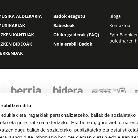
USIKA ALDIZKARIA
Badok ezagutu
Bloga
MUSIKARIAK
Babesleak
Kontaktua
AZKEN KANTUAK
Ohiko galderak (FAQ)
Egin Badok-e
buletinaren h
AZKEN BIDEOAK
Nola erabili Badok
ZERRENDAK
rabiltzen ditu
 edukiak eta iragarkiak pertsonalizatzeko, baliabide sozialetako
eko eta gure trafikoa aztertzeko. Era berean, gure web orriaren e
atzen dugu baliabide sozialetako, publizitateko eta estatistiketa
kera izango dute informazio hori zeuk eman diezun edo euren zerb