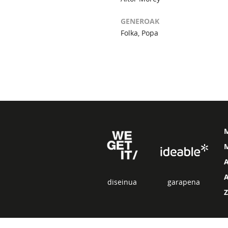
GENEROAK
Folka, Popa
M
diseinua
garapena