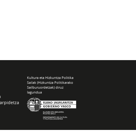
Kultura eta Hizkuntza Politika
Sailak (Hizkuntza Politikarako
Sailburuordetzak) diruz
lagundua
n
arpidetza