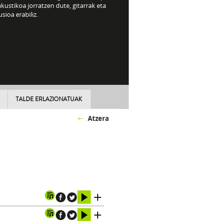
akustikoa jorratzen dute, gitarrak eta
sioa erabiliz.
TALDE ERLAZIONATUAK
Atzera