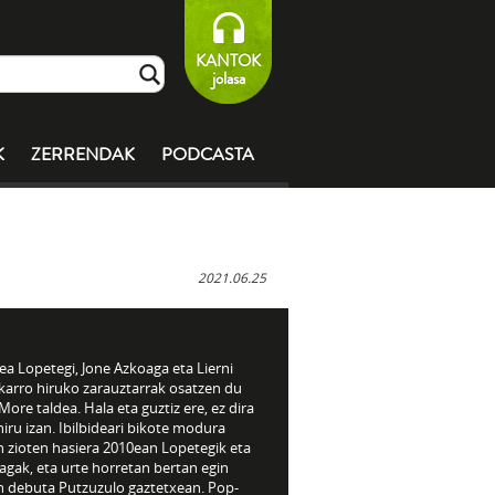
KANTOK
jolasa
K
ZERRENDAK
PODCASTA
2021.06.25
a Lopetegi, Jone Azkoaga eta Lierni
karro hiruko zarauztarrak osatzen du
ore taldea. Hala eta guztiz ere, ez dira
hiru izan. Ibilbideari bikote modura
 zioten hasiera 2010­ean Lopetegik eta
agak, eta urte horretan bertan egin
n debuta Putzuzulo gaztetxean. Pop-