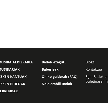
USIKA ALDIZKARIA
Badok ezagutu
Bloga
MUSIKARIAK
Babesleak
Kontaktua
AZKEN KANTUAK
Ohiko galderak (FAQ)
Egin Badok-e
buletinaren h
AZKEN BIDEOAK
Nola erabili Badok
ZERRENDAK