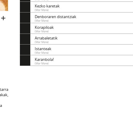
Kezko karetak
(Mor More)
Denboraren distantziak
(Mor More)
Korapiloak
(Mor More)
Arrabaletatik
(Mor More)
Istanteak
(Mor More)
Karanbola!
(Mor More)
itarra
akak,
ra