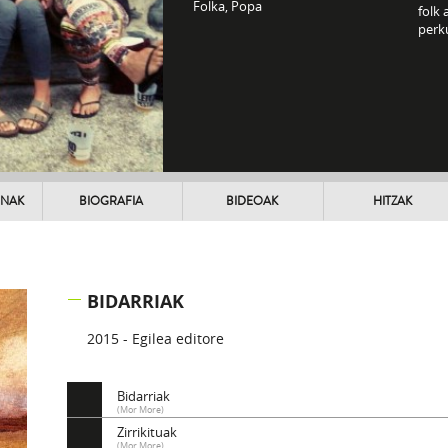
Folka, Popa
folk 
perku
UNAK
BIOGRAFIA
BIDEOAK
HITZAK
BIDARRIAK
2015 - Egilea editore
Bidarriak
(Mor More)
Zirrikituak
(Mor More)