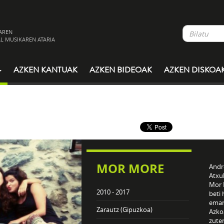
AREN
L MUSIKAREN ATARIA
AZKEN KANTUAK
AZKEN BIDEOAK
AZKEN DISKOA
MOR MORE
Andre
Atxu
Mor M
2010 - 2017
beti 
eman
Zarautz (Gipuzkoa)
Azko
zute