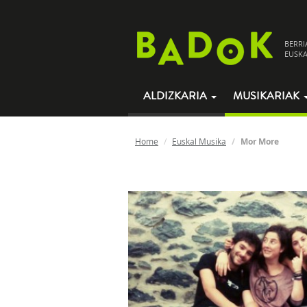
BERRI
EUSKA
ALDIZKARIA
MUSIKARIAK
Home
Euskal Musika
Mor More