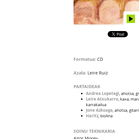
Formatua:
CD
Azala:
Leire Ruiz
PARTAIDEAK
Andrea Lopetegi
, ahotsa, g
Leire Atxukarro
, kaxa, mar
karrakailua
Jone Azkoaga
, ahotsa, gitar
Haritz
, biolina
SOINU TEKNIKARIA
Aitor Morey