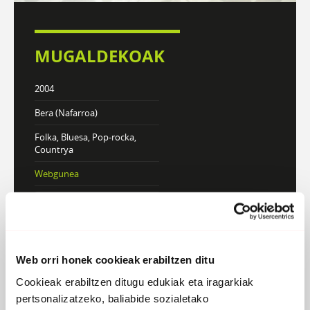
MUGALDEKOAK
2004
Bera (Nafarroa)
Folka, Bluesa, Pop-rocka,
Countrya
Webgunea
KONTZERTUAK
Web orri honek cookieak erabiltzen ditu
DISKOGRAFIA
BIOGRAFIA
Cookieak erabiltzen ditugu edukiak eta iragarkiak
pertsonalizatzeko, baliabide sozialetako