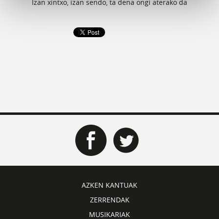
Izan xintxo, izan sendo, ta dena ongi aterako da
AZKEN KANTUAK
ZERRENDAK
MUSIKARIAK