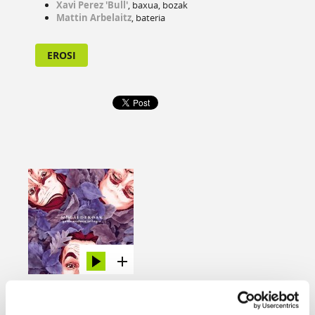
Xavi Perez 'Bull'
, baxua, bozak
Mattin Arbelaitz
, bateria
EROSI
GALDEMODUEN TRILOGIA