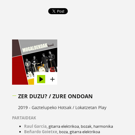
ZER DUZU? / ZURE ONDOAN
2019 -
Gaztelupeko Hotsak / Lokatzetan Play
PARTAIDEAK
Raul Garcia
, gitarra elektrikoa, bozak, harmonika
Beñardo Goietxe
, boza, gitarra elektrikoa