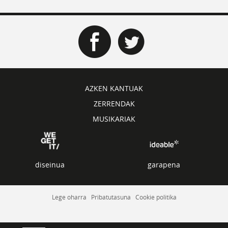
AZKEN KANTUAK
ZERRENDAK
MUSIKARIAK
diseinua
garapena
Lege oharra
Pribatutasuna
Cookie politika