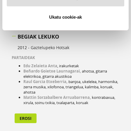
Ukatu cookie-ak
BEGIAK LEKUKO
2012 -
Gaztelupeko Hotsak
PARTAIDEAK
Edu Zelaieta Anta
, irakurketak
Beñardo Goietxe Laurnagarai,
ahotsa, gitarra
elektrikoa, gitarra akustikoa
Raul Garcia Etxeberria,
banjoa, ukelelea, harmonika,
zerra musika, xilofonoa, triangelua, kalimba, koruak,
ahotsa
Mattin Sorzabalbere Arruabarrena,
kontrabaxua,
xirula, soinu txikia, txalaparta, koruak
EROSI