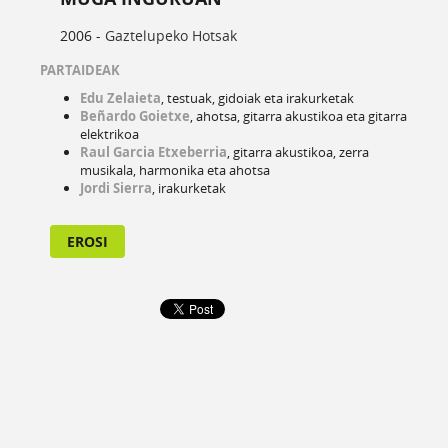
2006 -
Gaztelupeko Hotsak
PARTAIDEAK
Edu Zelaieta
, testuak, gidoiak eta irakurketak
Beñardo Goietxe
, ahotsa, gitarra akustikoa eta gitarra
elektrikoa
Raul Garcia Etxeberria
, gitarra akustikoa, zerra
musikala, harmonika eta ahotsa
Jordi Sierra
, irakurketak
EROSI