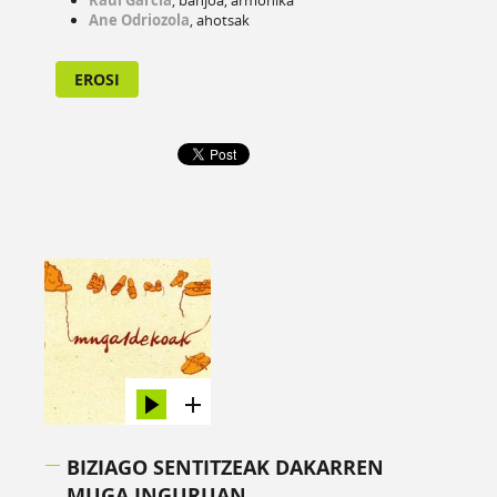
Raul Garcia
, banjoa, armonika
Ane Odriozola
, ahotsak
EROSI
BIZIAGO SENTITZEAK DAKARREN
MUGA INGURUAN