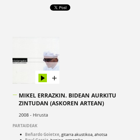
MIKEL ERRAZKIN. BIDEAN AURKITU
ZINTUDAN (ASKOREN ARTEAN)
2008 -
Hirusta
PARTAIDEAK
Beñardo Goietxe
, gitarra akustikoa, ahotsa