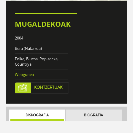
MUGALDEKOAK
2004
Bera (Nafarroa)
Folka, Bluesa, Pop-rocka,
Countrya
Webgunea
KONTZERTUAK
DISKOGRAFIA
BIOGRAFIA