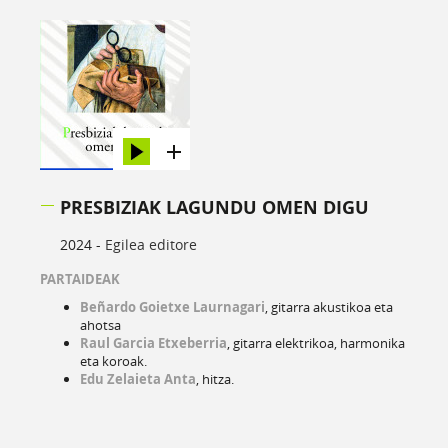
PRESBIZIAK LAGUNDU OMEN DIGU
2024 -
Egilea editore
PARTAIDEAK
Beñardo Goietxe Laurnagari
, gitarra akustikoa eta
ahotsa
Raul Garcia Etxeberria
, gitarra elektrikoa, harmonika
eta koroak.
Edu Zelaieta Anta
, hitza.