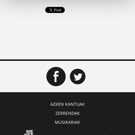
AZKEN KANTUAK
ZERRENDAK
MUSIKARIAK