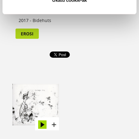
MIRAILAK - GURE ARTEKO BEGIRADA
Ukatu cookie-ak
ZEHARKAKOAK (ASKOREN ARTEAN)
2017 -
Bidehuts
EROSI