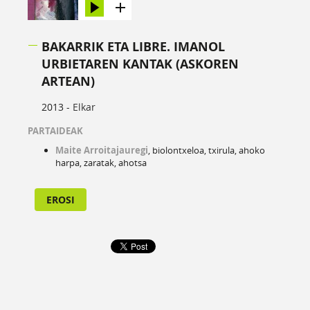
BAKARRIK ETA LIBRE. IMANOL
URBIETAREN KANTAK (ASKOREN
ARTEAN)
2013 -
Elkar
PARTAIDEAK
Maite Arroitajauregi
, biolontxeloa, txirula, ahoko
harpa, zaratak, ahotsa
EROSI