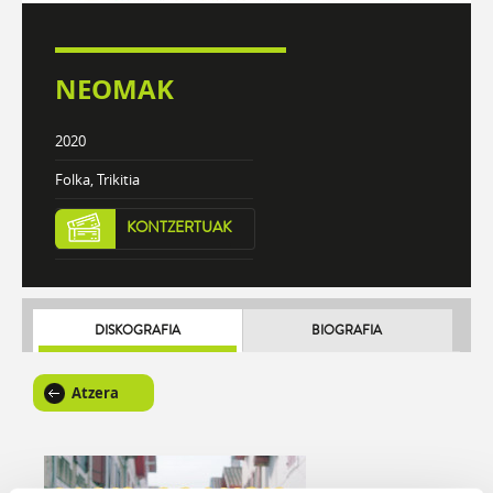
NEOMAK
2020
Folka, Trikitia
KONTZERTUAK
DISKOGRAFIA
BIOGRAFIA
Atzera