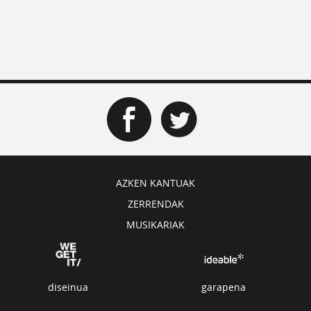
AZKEN KANTUAK
ZERRENDAK
MUSIKARIAK
diseinua
garapena