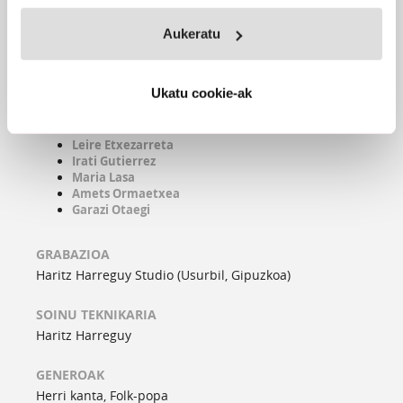
Formatua:
SG
Aukeratu
Azala:
Herri Urrats
PARTAIDEAK
Ukatu cookie-ak
Eneritz Aulestia
Alaitz Eskudero
Leire Etxezarreta
Irati Gutierrez
Maria Lasa
Amets Ormaetxea
Garazi Otaegi
GRABAZIOA
Haritz Harreguy Studio (Usurbil, Gipuzkoa)
SOINU TEKNIKARIA
Haritz Harreguy
GENEROAK
Herri kanta, Folk-popa