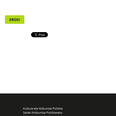
EROSI
Kultura eta Hizkuntza Politika
Sailak (Hizkuntza Politikarako