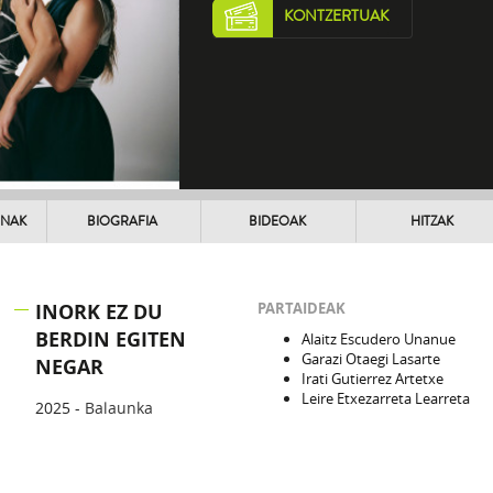
KONTZERTUAK
UNAK
BIOGRAFIA
BIDEOAK
HITZAK
INORK EZ DU
PARTAIDEAK
BERDIN EGITEN
Alaitz Escudero Unanue
Garazi Otaegi Lasarte
NEGAR
Irati Gutierrez Artetxe
Leire Etxezarreta Learreta
2025 -
Balaunka