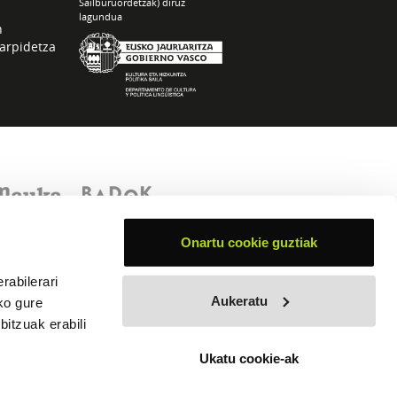
Sailburuordetzak) diruz
lagundua
n
arpidetza
Onartu cookie guztiak
rabilerari
Aukeratu
ko gure
itzuak erabili
Ukatu cookie-ak