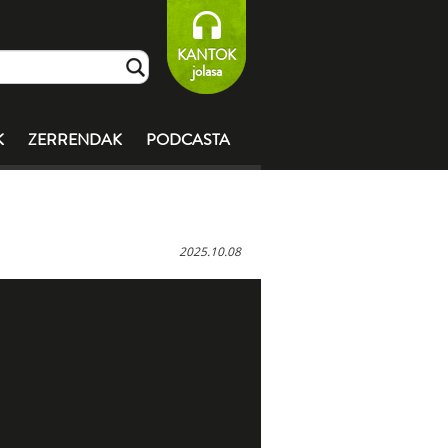
KANTOK
jolasa
K
ZERRENDAK
PODCASTA
2025.10.08