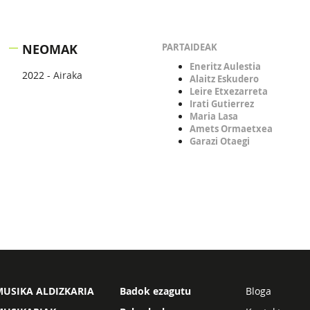
NEOMAK
PARTAIDEAK
Eneritz Aulestia
2022 -
Airaka
Alaitz Eskudero
Leire Etxezarreta
Irati Gutierrez
Maria Lasa
Amets Ormaetxea
Garazi Otaegi
USIKA ALDIZKARIA
Badok ezagutu
Bloga