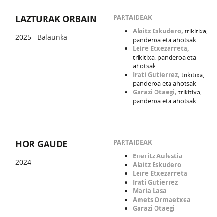
LAZTURAK ORBAIN
PARTAIDEAK
Alaitz Eskudero,
trikitixa,
2025 -
Balaunka
panderoa eta ahotsak
Leire Etxezarreta,
trikitixa, panderoa eta
ahotsak
Irati Gutierrez,
trikitixa,
panderoa eta ahotsak
Garazi Otaegi,
trikitixa,
panderoa eta ahotsak
HOR GAUDE
PARTAIDEAK
Eneritz Aulestia
2024
Alaitz Eskudero
Leire Etxezarreta
Irati Gutierrez
Maria Lasa
Amets Ormaetxea
Garazi Otaegi