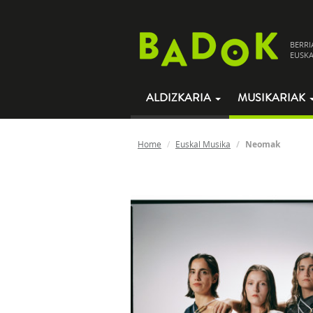
BERRI
EUSKA
ALDIZKARIA
MUSIKARIAK
Home
Euskal Musika
Neomak