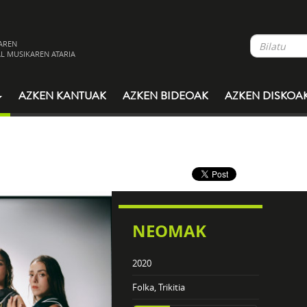
AREN
L MUSIKAREN ATARIA
AZKEN KANTUAK
AZKEN BIDEOAK
AZKEN DISKOA
NEOMAK
2020
Folka, Trikitia