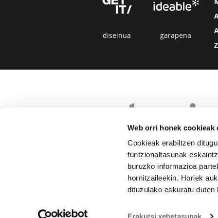
diseinua
garapena
Web orri honek cookieak e
Cookieak erabiltzen ditugu
funtzionaltasunak eskaintz
buruzko informazioa partek
hornitzaileekin. Horiek au
dituzulako eskuratu duten 
Erakutsi xehetasunak