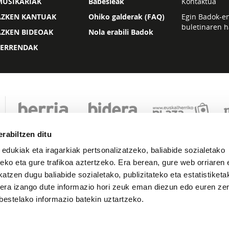
MUSIKARIAK
Babesleak
Kontaktua
AZKEN KANTUAK
Ohiko galderak (FAQ)
Egin Badok-e
buletinaren h
AZKEN BIDEOAK
Nola erabili Badok
ZERRENDAK
rabiltzen ditu
 edukiak eta iragarkiak pertsonalizatzeko, baliabide sozialetako
eko eta gure trafikoa aztertzeko. Era berean, gure web orriaren e
atzen dugu baliabide sozialetako, publizitateko eta estatistiketa
kera izango dute informazio hori zeuk eman diezun edo euren zerb
Lege oharra
Pribatutasuna
Cookie politika
bestelako informazio batekin uztartzeko.