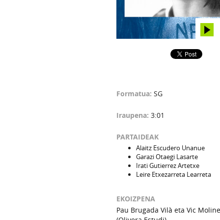
Formatua:
SG
Iraupena:
3:01
PARTAIDEAK
Alaitz Escudero Unanue
Garazi Otaegi Lasarte
Irati Gutierrez Artetxe
Leire Etxezarreta Learreta
EKOIZPENA
Pau Brugada Vilà eta Vic Molin
(Olivera Estudi)