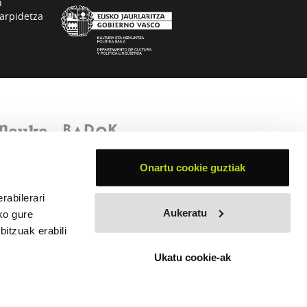
n
arpidetza
Onartu cookie guztiak
rabilerari
Aukeratu
ko gure
itzuak erabili
Ukatu cookie-ak