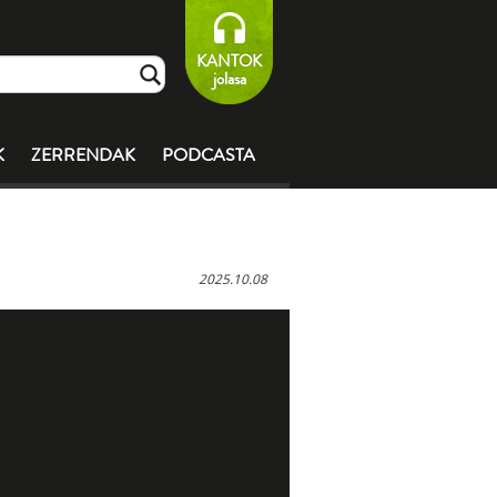
KANTOK
jolasa
K
ZERRENDAK
PODCASTA
2025.10.08