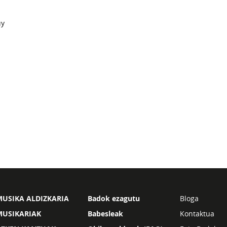
uy
USIKA ALDIZKARIA
Badok ezagutu
Bloga
MUSIKARIAK
Babesleak
Kontaktua