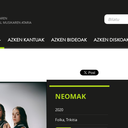
AREN
L MUSIKAREN ATARIA
AZKEN KANTUAK
AZKEN BIDEOAK
AZKEN DISKOA
NEOMAK
2020
Folka, Trikitia