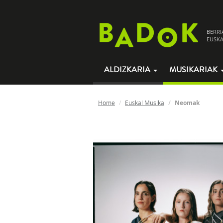
BERRI
EUSKA
ALDIZKARIA
MUSIKARIAK
Home
Euskal Musika
Neomak