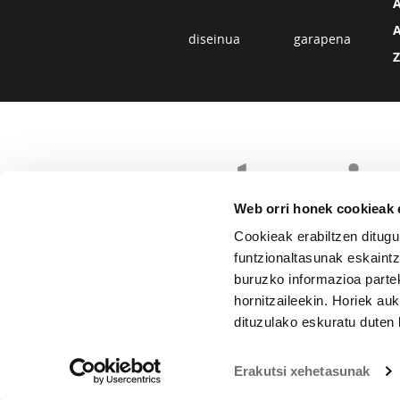
diseinua
garapena
Web orri honek cookieak e
Cookieak erabiltzen ditugu
funtzionaltasunak eskaintz
buruzko informazioa partek
hornitzaileekin. Horiek au
dituzulako eskuratu duten 
Erakutsi xehetasunak