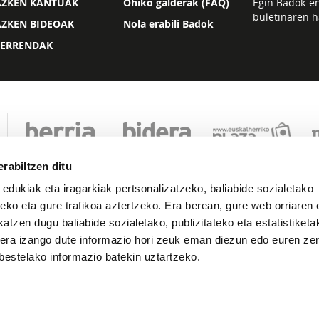
AZKEN KANTUAK
Ohiko galderak (FAQ)
Egin Badok-e
buletinaren h
AZKEN BIDEOAK
Nola erabili Badok
ZERRENDAK
rabiltzen ditu
 edukiak eta iragarkiak pertsonalizatzeko, baliabide sozialetako
eko eta gure trafikoa aztertzeko. Era berean, gure web orriaren e
atzen dugu baliabide sozialetako, publizitateko eta estatistiketa
kera izango dute informazio hori zeuk eman diezun edo euren zerb
Lege oharra
Pribatutasuna
Cookie politika
bestelako informazio batekin uztartzeko.