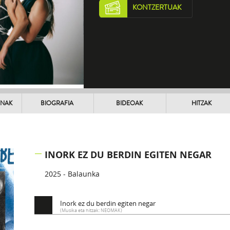
KONTZERTUAK
UNAK
BIOGRAFIA
BIDEOAK
HITZAK
INORK EZ DU BERDIN EGITEN NEGAR
2025 - Balaunka
Inork ez du berdin egiten negar
(Musika eta hitzak: NEOMAK)