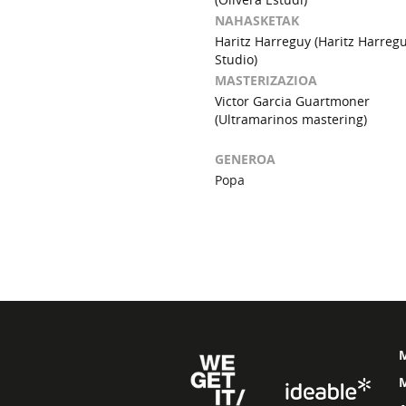
NAHASKETAK
Haritz Harreguy (Haritz Harreg
Studio)
MASTERIZAZIOA
Victor Garcia Guartmoner
(Ultramarinos mastering)
GENEROA
Popa
M