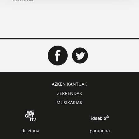
AZKEN KANTUAK
ZERRENDAK
MUSIKARIAK
diseinua
garapena