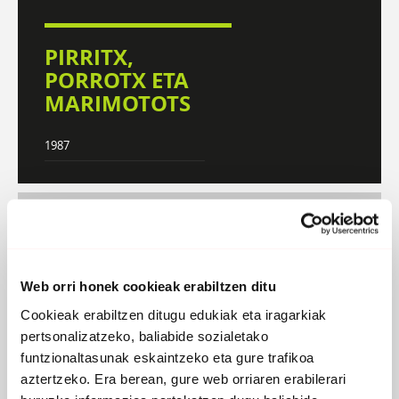
PIRRITX,
PORROTX ETA
MARIMOTOTS
1987
DISKOGRAFIA
BIOGRAFIA
Atzera
Web orri honek cookieak erabiltzen ditu
Cookieak erabiltzen ditugu edukiak eta iragarkiak
pertsonalizatzeko, baliabide sozialetako
funtzionaltasunak eskaintzeko eta gure trafikoa
aztertzeko. Era berean, gure web orriaren erabilerari