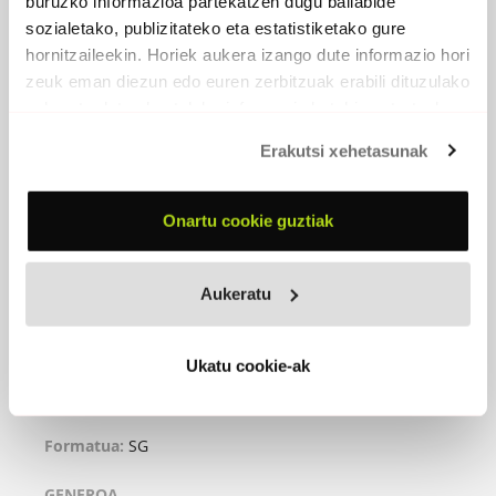
buruzko informazioa partekatzen dugu baliabide
sozialetako, publizitateko eta estatistiketako gure
hornitzaileekin. Horiek aukera izango dute informazio hori
zeuk eman diezun edo euren zerbitzuak erabili dituzulako
eskuratu duten bestelako informazio batekin uztartzeko.
Erakutsi xehetasunak
Onartu cookie guztiak
ALTXA BURUA
Aukeratu
2024
Ukatu cookie-ak
Altxa burua
Formatua:
SG
GENEROA