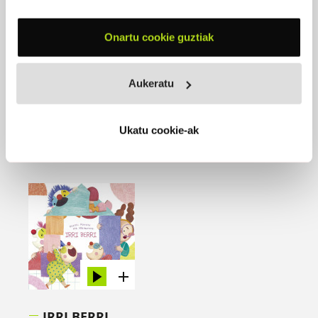
MAITE ZAITUT (SG-DG)
Onartu cookie guztiak
2005
Aukeratu
Ukatu cookie-ak
IRRI BERRI