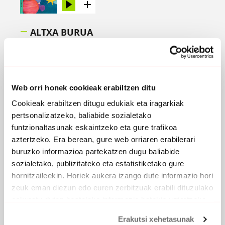
ALTXA BURUA
2024
Web orri honek cookieak erabiltzen ditu
Cookieak erabiltzen ditugu edukiak eta iragarkiak
pertsonalizatzeko, baliabide sozialetako
funtzionaltasunak eskaintzeko eta gure trafikoa
aztertzeko. Era berean, gure web orriaren erabilerari
buruzko informazioa partekatzen dugu baliabide
sozialetako, publizitateko eta estatistiketako gure
hornitzaileekin. Horiek aukera izango dute informazio hori
zeuk eman diezun edo euren zerbitzuak erabili dituzulako
eskuratu duten bestelako informazio batekin uztartzeko.
Erakutsi xehetasunak