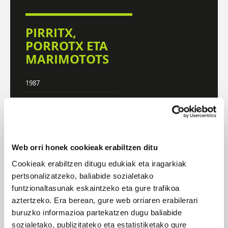
PIRRITX,
PORROTX ETA
MARIMOTOTS
1987
DISKOGRAFIA
BIOGRAFIA
Web orri honek cookieak erabiltzen ditu
Atzera
Cookieak erabiltzen ditugu edukiak eta iragarkiak
pertsonalizatzeko, baliabide sozialetako
funtzionaltasunak eskaintzeko eta gure trafikoa
aztertzeko. Era berean, gure web orriaren erabilerari
buruzko informazioa partekatzen dugu baliabide
sozialetako, publizitateko eta estatistiketako gure