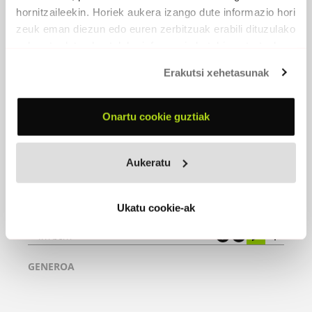
hornitzaileekin. Horiek aukera izango dute informazio hori
zeuk eman diezun edo euren zerbitzuak erabili dituzulako
eskuratu duten bestelako informazio batekin uztartzeko.
Erakutsi xehetasunak
Onartu cookie guztiak
Aukeratu
IRRI BERRI
Ukatu cookie-ak
Irri berri
GENEROA