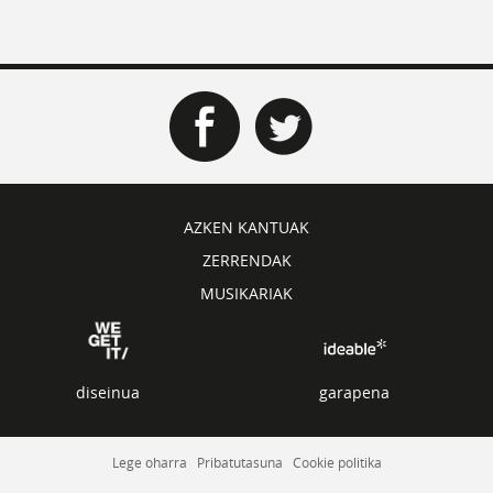
AZKEN KANTUAK
ZERRENDAK
MUSIKARIAK
diseinua
garapena
Lege oharra
Pribatutasuna
Cookie politika