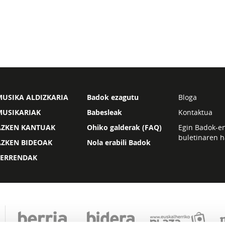
USIKA ALDIZKARIA
Badok ezagutu
Bloga
MUSIKARIAK
Babesleak
Kontaktua
AZKEN KANTUAK
Ohiko galderak (FAQ)
Egin Badok-e
buletinaren h
AZKEN BIDEOAK
Nola erabili Badok
ZERRENDAK