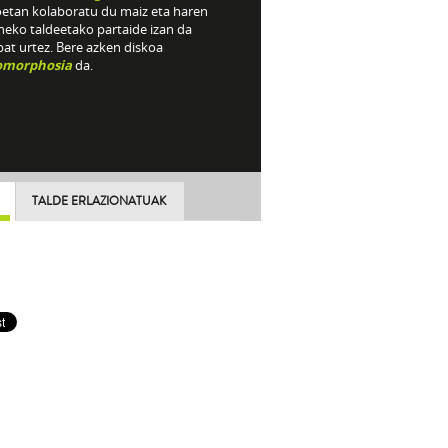
oetan kolaboratu du maiz eta haren
neko taldeetako partaide izan da
at urtez. Bere azken diskoa
omorphosia
da.
TALDE ERLAZIONATUAK