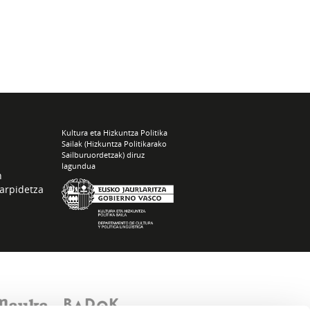
Kultura eta Hizkuntza Politika
Sailak (Hizkuntza Politikarako
Sailburuordetzak) diruz
lagundua
n
arpidetza