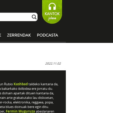
KANTOK
jolasa
K
ZERRENDAK
PODCASTA
2022.11.02
un Rubio
Kashbad
taldeko kantaria da,
 bakarkako ibilbidea ere jorratu du.
s dohain apartak dituen kantaria da,
rain arte grabatutako lau diskoetan,
r-rocka, elektronika, reggaea, popa,
eta blues doinuak bere egin ditu.
ber,
Fermin Muguruza
abeslariaren