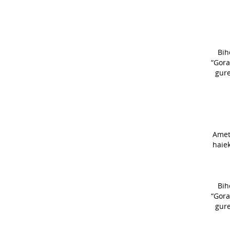
Bih
“Gora
gure
Amet
haiek
Bih
“Gora
gure