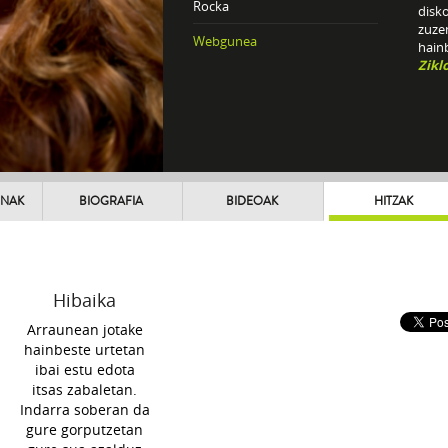
Rocka
disk
zuze
Webgunea
hainb
Zikl
UNAK
BIOGRAFIA
BIDEOAK
HITZAK
Hibaika
Arraunean jotake
hainbeste urtetan
ibai estu edota
itsas zabaletan.
Indarra soberan da
gure gorputzetan