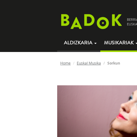
BERRI
EUSKA
ALDIZKARIA
MUSIKARIAK
Home
Euskal Musika
Sorkun