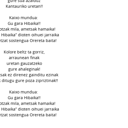
gure sua azalduz
Kantauriko uretan!!
Kaixo mundua:
Gu gara Hibaika!!
otzak mila, ametsak hamaika!
 Hibaika” dioten oihuei jarraika
tzat sostengua Orereta baita!
Kolore beltz ta gorriz,
arraunean finak
uretan gauzatzeko
gure ahaleginak!
sak ez direnez gainditu ezinak
 ditugu gure poza zipriztinak!!
Kaixo mundua:
Gu gara Hibaika!!
otzak mila, ametsak hamaika!
 Hibaika” dioten oihuei jarraika
tzat sostengua Orereta baita!