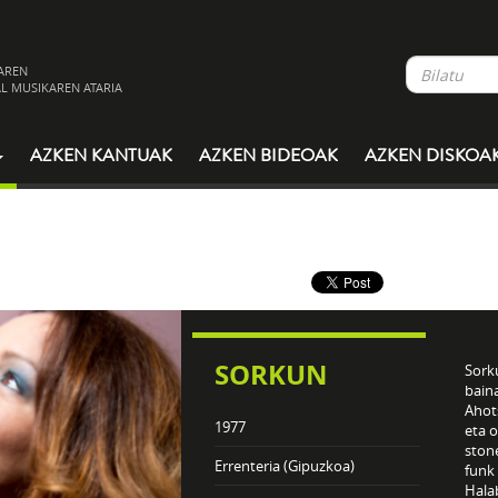
AREN
L MUSIKAREN ATARIA
AZKEN KANTUAK
AZKEN BIDEOAK
AZKEN DISKOA
SORKUN
Sork
baina
Ahot
1977
eta o
stone
Errenteria (Gipuzkoa)
funk 
Hala