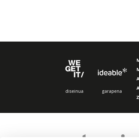
M
diseinua
garapena