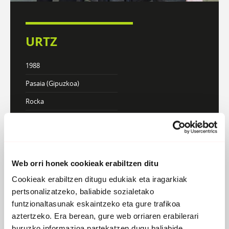
URTZ
1988
Pasaia (Gipuzkoa)
Rocka
KONTZERTUAK
Web orri honek cookieak erabiltzen ditu
DISKOGRAFIA
BIOGRAFIA
Cookieak erabiltzen ditugu edukiak eta iragarkiak
pertsonalizatzeko, baliabide sozialetako
funtzionaltasunak eskaintzeko eta gure trafikoa
aztertzeko. Era berean, gure web orriaren erabilerari
Atzera
buruzko informazioa partekatzen dugu baliabide