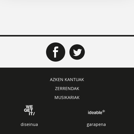
AZKEN KANTUAK
ZERRENDAK
MUSIKARIAK
diseinua
garapena