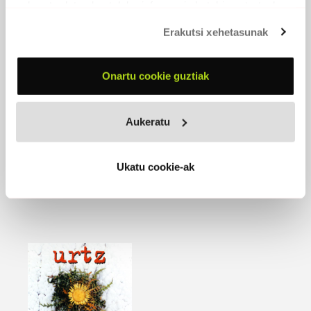
eskuratu duten bestelako informazio batekin uztartzeko.
2001 -
Oihuka
Erakutsi xehetasunak
PARTAIDEAK
Xabier Camarero
, ahotsa, gitarra
Javi Estella
, gitarra, koruak
Onartu cookie guztiak
Ritxi Barrenetxea
, baxua
Josu Ariztegi
, bateria, perkusioak
Aukeratu
EROSI
Ukatu cookie-ak