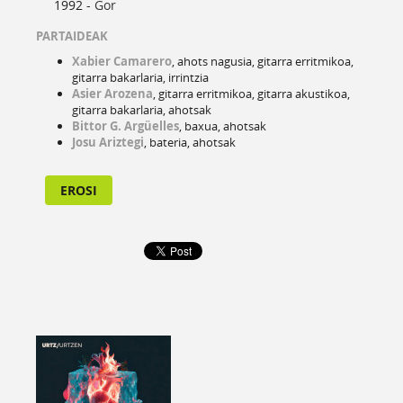
1992 -
Gor
PARTAIDEAK
Xabier Camarero
, ahots nagusia, gitarra erritmikoa,
gitarra bakarlaria, irrintzia
Asier Arozena
, gitarra erritmikoa, gitarra akustikoa,
gitarra bakarlaria, ahotsak
Bittor G. Argüelles
, baxua, ahotsak
Josu Ariztegi
, bateria, ahotsak
EROSI