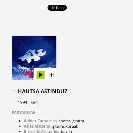
HAUTSA ASTINDUZ
1994 -
Gor
PARTAIDEAK
Xabier Camarero
, ahotsa, gitarra
Asier Arozena
, gitarra, koruak
Bittor
G. Argüelles
, baxua