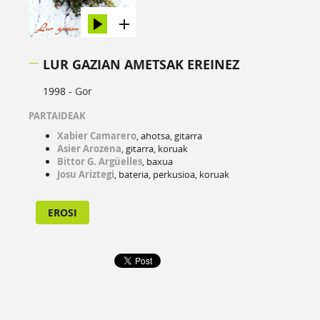
LUR GAZIAN AMETSAK EREINEZ
1998 -
Gor
PARTAIDEAK
Xabier Camarero
, ahotsa, gitarra
Asier Arozena
, gitarra, koruak
Bittor
G. Argüelles
, baxua
Josu Ariztegi
, bateria, perkusioa, koruak
EROSI