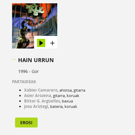
HAIN URRUN
1996 -
Gor
PARTAIDEAK
Xabier Camarero
, ahotsa, gitarra
Asier Arozena
, gitarra, koruak
Bittor
G. Argüelles
, baxua
Josu Ariztegi
, bateria, koruak
EROSI