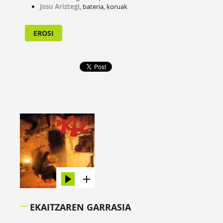
Josu Ariztegi
, bateria, koruak
EROSI
EKAITZAREN GARRASIA