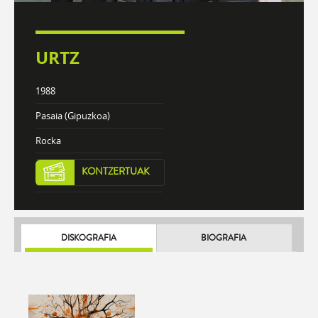
URTZ
1988
Pasaia (Gipuzkoa)
Rocka
KONTZERTUAK
DISKOGRAFIA
BIOGRAFIA