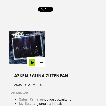
AZKEN EGUNA ZUZENEAN
2003 -
EDG Music
PARTAIDEAK
Xabier Camarero
, ahotsa eta gitarra
Javi Estella
, gitarra eta koruak