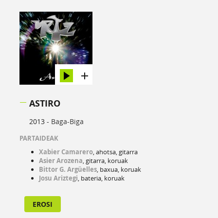
ASTIRO
2013 -
Baga-Biga
PARTAIDEAK
Xabier Camarero
, ahotsa, gitarra
Asier Arozena
, gitarra, koruak
Bittor G. Argüelles
, baxua, koruak
Josu Ariztegi
, bateria, koruak
EROSI