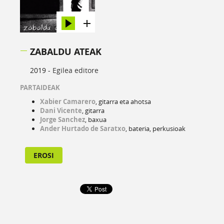
ZABALDU ATEAK
2019 -
Egilea editore
PARTAIDEAK
Xabier Camarero
, gitarra eta ahotsa
Dani Vicente
, gitarra
Jorge Sanchez
, baxua
Ander Hurtado de Saratxo
, bateria, perkusioak
EROSI