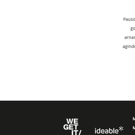
Pauso
go
arna
agindu
M