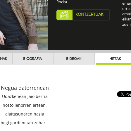
Rocka
eman
urtea
amai
KONTZERTUAK
elka
zuen
UNAK
BIOGRAFIA
BIDEOAK
HITZAK
Negua datorrenean
Udazkenean jaio berria
hosto lehorren artean;
alaitasunaren hazia
begi gardenetan zehar...