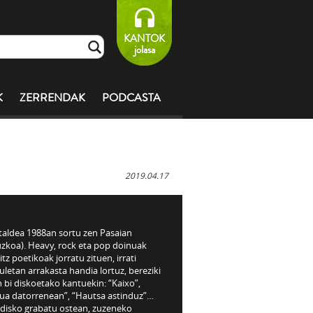
KANTOK
jolasa
K
ZERRENDAK
PODCASTA
2019.04.17
 taldea 1988an sortu zen Pasaian
uzkoa). Heavy, rock eta pop doinuak
itz poetikoak jorratu zituen, irrati
letan arrakasta handia lortuz, bereziki
 bi diskoetako kantuekin: “Kaixo”,
ua datorrenean”, “Hautsa astinduz”…
 disko grabatu ostean, zuzeneko