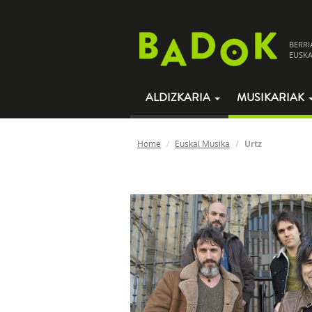
BERRI
EUSKA
ALDIZKARIA
MUSIKARIAK
Home
Euskal Musika
Urtz