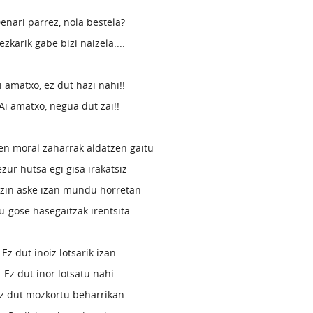
enari parrez, nola bestela?
ezkarik gabe bizi naizela....
i amatxo, ez dut hazi nahi!!
Ai amatxo, negua dut zai!!
n moral zaharrak aldatzen gaitu
ezur hutsa egi gisa irakatsiz
ezin aske izan mundu horretan
u-gose hasegaitzak irentsita.
Ez dut inoiz lotsarik izan
Ez dut inor lotsatu nahi
z dut mozkortu beharrikan