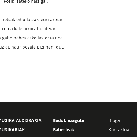
Pozik izateko naiz gai.
 hotsak oihu latzak, euri artean
rrotoa kale arrotz bustietan
s gabe babes eske lasterka noa
z at, haur bezala bizi nahi dut.
USIKA ALDIZKARIA
Badok ezagutu
Bloga
MUSIKARIAK
Babesleak
Kontaktua