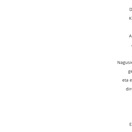
D
K
A
Nagusie
g
eta 
dir
E