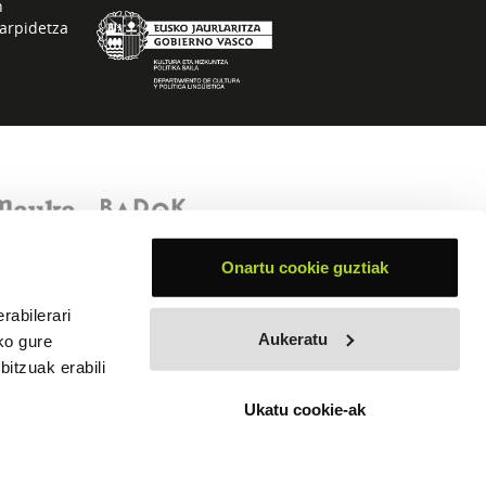
n
arpidetza
Onartu cookie guztiak
rabilerari
Aukeratu
ko gure
itzuak erabili
Ukatu cookie-ak