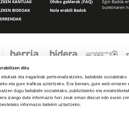
AZKEN KANTUAK
Ohiko galderak (FAQ)
Egin Badok-e
buletinaren h
AZKEN BIDEOAK
Nola erabili Badok
ZERRENDAK
rabiltzen ditu
 edukiak eta iragarkiak pertsonalizatzeko, baliabide sozialetako
eko eta gure trafikoa aztertzeko. Era berean, gure web orriaren e
atzen dugu baliabide sozialetako, publizitateko eta estatistiketa
kera izango dute informazio hori zeuk eman diezun edo euren zerb
Lege oharra
Pribatutasuna
Cookie politika
bestelako informazio batekin uztartzeko.