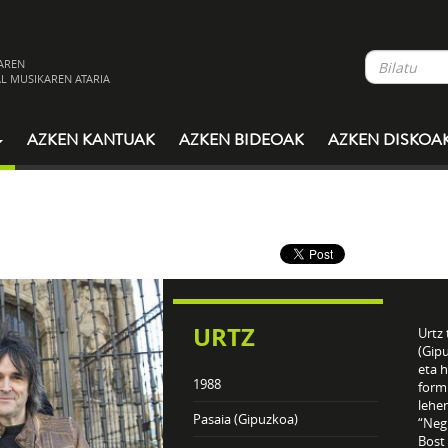
AREN
L MUSIKAREN ATARIA
AZKEN KANTUAK
AZKEN BIDEOAK
AZKEN DISKOA
URTZ
Urtz
(Gip
eta h
1988
formu
lehen
Pasaia (Gipuzkoa)
“Neg
Bost