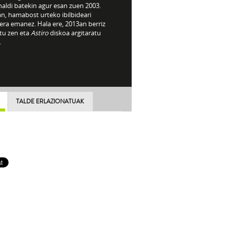
aldi batekin agur esan zuen 2003.
n, hamabost urteko ibilbideari
era emanez. Hala ere, 2013an berriz
rtu zen eta
Astiro
diskoa argitaratu
.
TALDE ERLAZIONATUAK