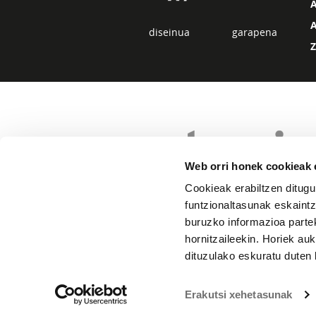
diseinua
garapena
Web orri honek cookieak e
Cookieak erabiltzen ditugu
funtzionaltasunak eskaintz
buruzko informazioa partek
hornitzaileekin. Horiek au
dituzulako eskuratu duten 
Erakutsi xehetasunak