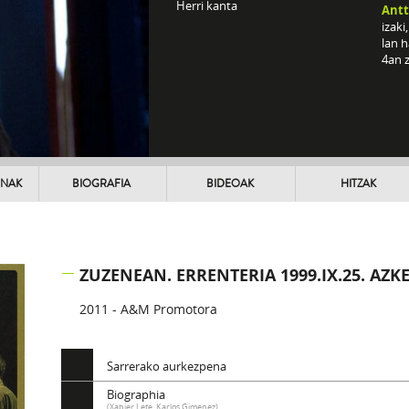
Herri kanta
Antt
izaki
lan 
4an 
UNAK
BIOGRAFIA
BIDEOAK
HITZAK
ZUZENEAN. ERRENTERIA 1999.IX.25. AZ
2011 - A&M Promotora
Sarrerako aurkezpena
Biographia
(Xabier Lete, Karlos Gimenez)