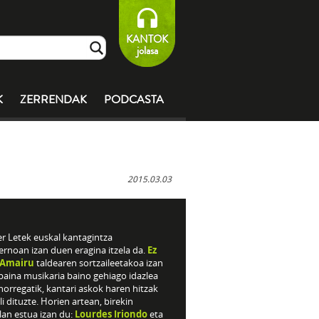
KANTOK
jolasa
K
ZERRENDAK
PODCASTA
2015.03.03
er Letek euskal kantagintza
rnoan izan duen eragina itzela da.
Ez
 Amairu
taldearen sortzaileetakoa izan
baina musikaria baino gehiago idazlea
horregatik, kantari askok haren hitzak
li dituzte. Horien artean, birekin
lan estua izan du:
Lourdes Iriondo
eta