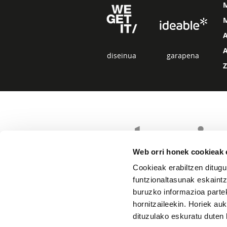
M
diseinua
garapena
Web orri honek cookieak e
Cookieak erabiltzen ditugu
funtzionaltasunak eskaintz
buruzko informazioa partek
hornitzaileekin. Horiek au
dituzulako eskuratu duten 