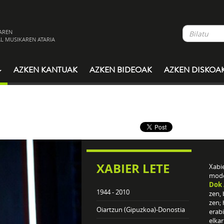
AREN
L MUSIKAREN ATARIA
AZKEN KANTUAK
AZKEN BIDEOAK
AZKEN DISKOA
XABIER LETE
Xabi
mode
Dok
1944 - 2010
zen, 
zen; 
Oiartzun (Gipuzkoa)-Donostia
erabi
elkar