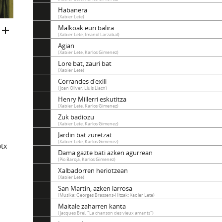
Habanera
(Xabier Lete)
Malkoak euri balira
(Xabier Lete, Imanol Larzabal)
Agian
(Xabier Lete, Karlos Gimenez)
Lore bat, zauri bat
(Xabier Lete)
Corrandes d'exili
(Joan Oliver, Lluis Llach)
Henry Millerri eskutitza
(Xabier Lete, Karlos Gimenez)
Zuk badiozu
(Xabier Lete, Karlos Gimenez)
Jardin bat zuretzat
(Xabier Lete, Karlos Gimenez)
tx
Dama gazte bati azken agurrean
(Pio Baroja, Karlos Gimenez)
Xalbadorren heriotzean
(Xabier Lete)
San Martin, azken larrosa
(Musika: Georges Brassens-Hitzak: Xabier Lete)
Maitale zaharren kanta
(Jacques Brel, "La chanson des vieux amants")