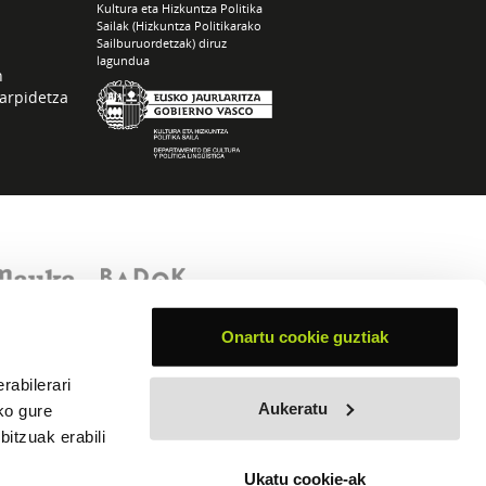
Kultura eta Hizkuntza Politika
Sailak (Hizkuntza Politikarako
Sailburuordetzak) diruz
lagundua
n
arpidetza
Onartu cookie guztiak
rabilerari
Aukeratu
ko gure
itzuak erabili
Ukatu cookie-ak