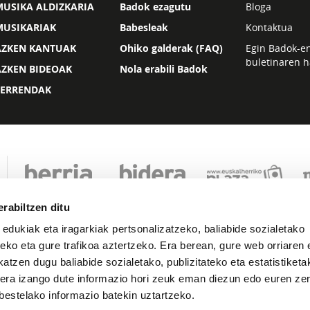
USIKA ALDIZKARIA
Badok ezagutu
Bloga
MUSIKARIAK
Babesleak
Kontaktua
AZKEN KANTUAK
Ohiko galderak (FAQ)
Egin Badok-e
buletinaren h
AZKEN BIDEOAK
Nola erabili Badok
ZERRENDAK
rabiltzen ditu
 edukiak eta iragarkiak pertsonalizatzeko, baliabide sozialetako
eko eta gure trafikoa aztertzeko. Era berean, gure web orriaren e
atzen dugu baliabide sozialetako, publizitateko eta estatistiketa
kera izango dute informazio hori zeuk eman diezun edo euren zerb
Lege oharra
Pribatutasuna
Cookie politika
bestelako informazio batekin uztartzeko.