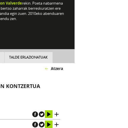
on Valverde
rekin. Poeta nabarmena
, bertso zaharrak berreskuratzen ere
handia egin zuen. 2010eko abenduaren
zendu zen.
TALDE ERLAZIONATUAK
Atzera
KEN KONTZERTUA