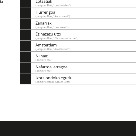
Lotsatiak
ia
(Jacques Brel, "Les timides")
Hurrengoa
(Jacques Brel, "Au suivant")
Zaharrak
(Jacques Brel, "Les vieux")
Ez nazazu utzi
(Jacques Brel, "Ne me quitte pas")
Amsterdam
(Jacques Brel, "Amsterdam")
Ni naiz
(Xabier Lete)
Nafarroa, arragoa
(Xabier Lete)
Izotz-ondoko eguzki
(Xabier Lizardi, Xabier Lete)