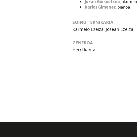
Joxan Goikoetxea
, akordeo
Karlos Gimenez
, pianoa
SOINU TEKNIKARIA
Karmelo Ezeiza, Josean Ezeiza
GENEROA
Herri kanta