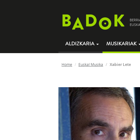
BERRI
EUSKA
ALDIZKARIA
MUSIKARIAK
Home
Euskal Musika
Xabier Lete