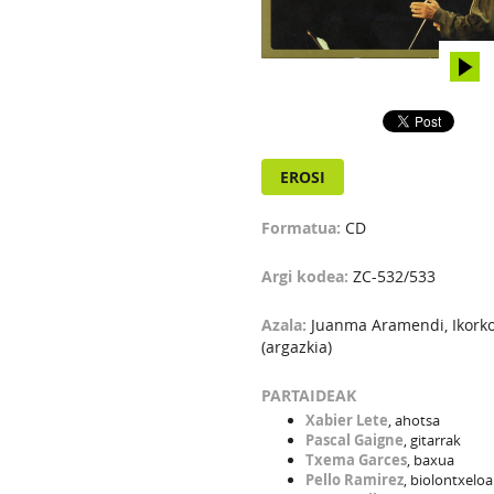
EROSI
Formatua:
CD
Argi kodea:
ZC-532/533
Azala:
Juanma Aramendi, Ikorko
(argazkia)
PARTAIDEAK
Xabier Lete
, ahotsa
Pascal Gaigne
, gitarrak
Txema Garces
, baxua
Pello Ramirez
, biolontxeloa