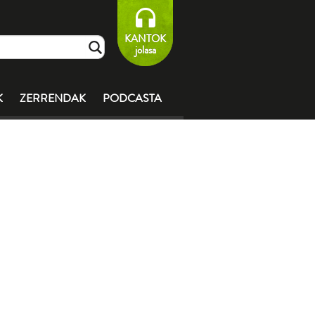
KANTOK
jolasa
K
ZERRENDAK
PODCASTA