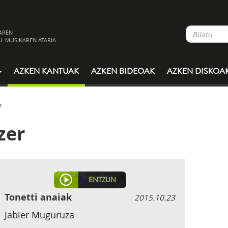
AREN
L MUSIKAREN ATARIA
AZKEN KANTUAK
AZKEN BIDEOAK
AZKEN DISKOA
r
zer
ENTZUN
Tonetti anaiak
2015.10.23
Jabier Muguruza