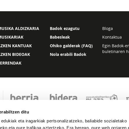
USIKA ALDIZKARIA
Badok ezagutu
Bloga
MUSIKARIAK
Babesleak
Kontaktua
AZKEN KANTUAK
Ohiko galderak (FAQ)
Egin Badok-e
buletinaren h
AZKEN BIDEOAK
Nola erabili Badok
ZERRENDAK
rabiltzen ditu
 edukiak eta iragarkiak pertsonalizatzeko, baliabide sozialetako
eko eta gure trafikoa aztertzeko. Era berean, gure web orriaren e