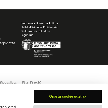
Kultura eta Hizkuntza Politika
Sailak (Hizkuntza Politikarako
Sailburuordetzak) diruz
lagundua
n
arpidetza
Onartu cookie guztiak
rabilerari