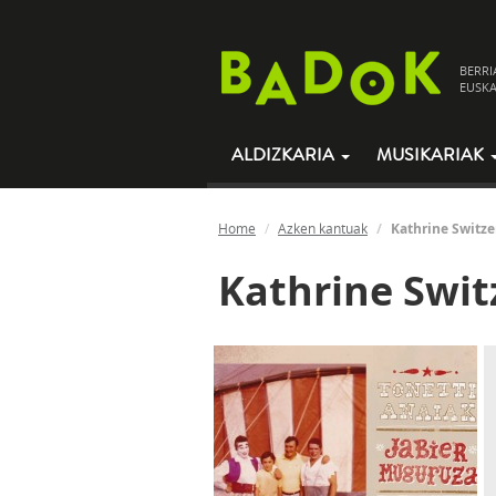
BERRI
EUSKA
ALDIZKARIA
MUSIKARIAK
Home
Azken kantuak
Kathrine Switze
Kathrine Swit