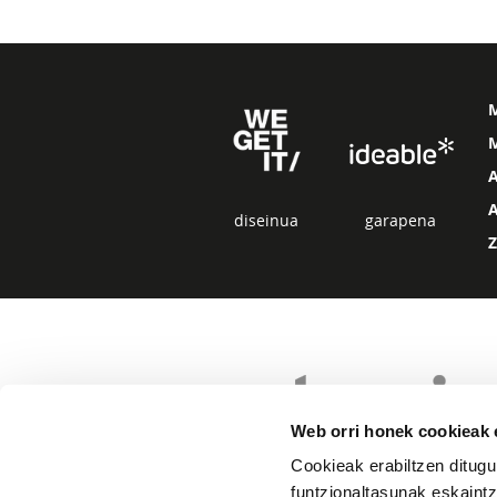
M
diseinua
garapena
Web orri honek cookieak e
Cookieak erabiltzen ditugu
funtzionaltasunak eskaintz