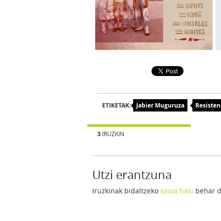
ETIKETAK:
Jabier Muguruza
Resisten
3
IRUZKIN
Utzi erantzuna
Iruzkinak bidaltzeko
saioa hasi
behar d