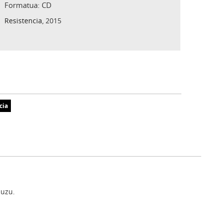
Formatua: CD
Resistencia
, 2015
cia
uzu.