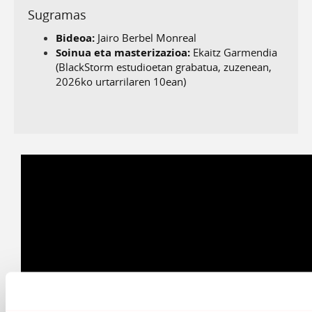
Sugramas
Bideoa:
Jairo Berbel Monreal
Soinua eta masterizazioa:
Ekaitz Garmendia
(
BlackStorm estudioetan grabatua, zuzenean,
2026ko urtarrilaren 10ean)