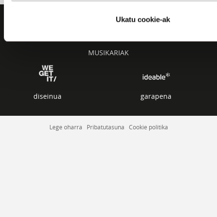
Ukatu cookie-ak
AZKEN KANTUAK
ZERRENDAK
MUSIKARIAK
diseinua
garapena
Lege oharra
Pribatutasuna
Cookie politika