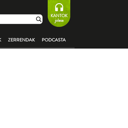
KANTOK
jolasa
K
ZERRENDAK
PODCASTA