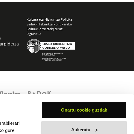
Kultura eta Hizkuntza Politika
Sailak (Hizkuntza Politikarako
Sailburuordetzak) diruz
lagundua
n
arpidetza
Onartu cookie guztiak
rabilerari
Aukeratu
ko gure