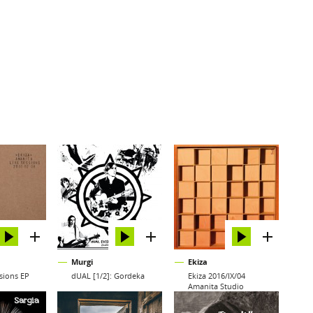
Murgi
Ekiza
sions EP
dUAL [1/2]: Gordeka
Ekiza 2016/IX/04
Amanita Studio