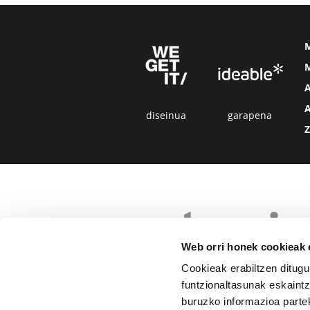
M
diseinua
garapena
Web orri honek cookieak e
Cookieak erabiltzen ditugu
funtzionaltasunak eskaintz
buruzko informazioa partek