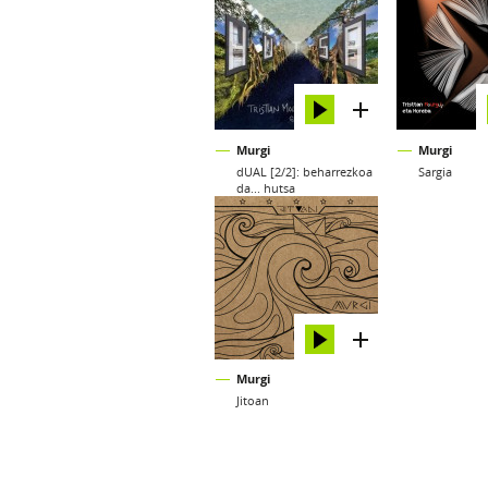
Murgi
Murgi
dUAL [2/2]: beharrezkoa
Sargia
da... hutsa
Murgi
Jitoan