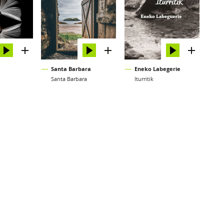
Santa Barbara
Eneko Labegerie
Santa Barbara
Iturritik