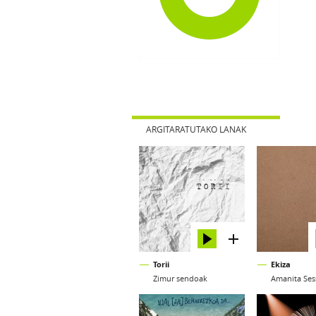
ARGITARATUTAKO LANAK
Torii
Ekiza
Zimur sendoak
Amanita Ses