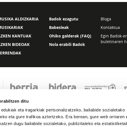
USIKA ALDIZKARIA
Badok ezagutu
Bloga
MUSIKARIAK
Babesleak
Kontaktua
AZKEN KANTUAK
Ohiko galderak (FAQ)
Egin Badok-e
buletinaren h
AZKEN BIDEOAK
Nola erabili Badok
ZERRENDAK
rabiltzen ditu
 edukiak eta iragarkiak pertsonalizatzeko, baliabide sozialetako
eko eta gure trafikoa aztertzeko. Era berean, gure web orriaren e
atzen dugu baliabide sozialetako, publizitateko eta estatistiketa