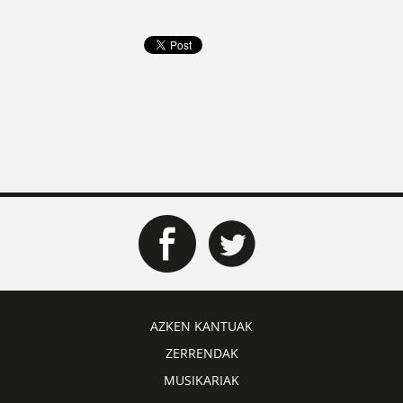
AZKEN KANTUAK
ZERRENDAK
MUSIKARIAK