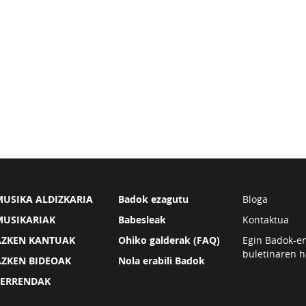
USIKA ALDIZKARIA
Badok ezagutu
Bloga
MUSIKARIAK
Babesleak
Kontaktua
AZKEN KANTUAK
Ohiko galderak (FAQ)
Egin Badok-e
buletinaren h
AZKEN BIDEOAK
Nola erabili Badok
ZERRENDAK