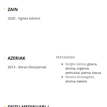
ZAIN
2020 -
Egilea editore
AZERIAK
PARTAIDEAK
Sergio Llanos
, gitarra,
2013 -
Borax Ekoizpenak
ahotsa, organoa,
perkusioa, pianoa, baxua
Naiara Anasagasti
,
ahotsa, bateria
DEITU MEDIKUARI /