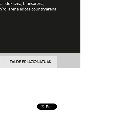
a edukitzea, bluesarena,
n’rollarena edota countryarena.
TALDE ERLAZIONATUAK