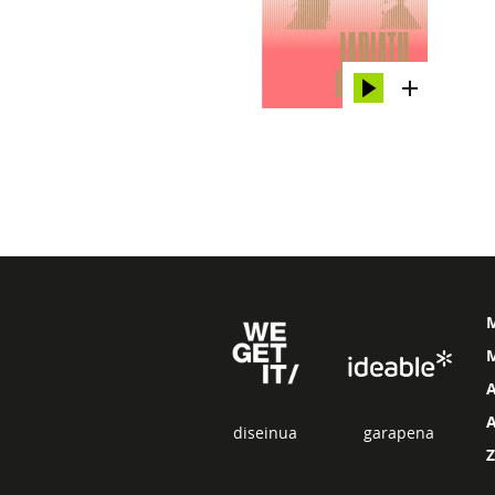
M
diseinua
garapena