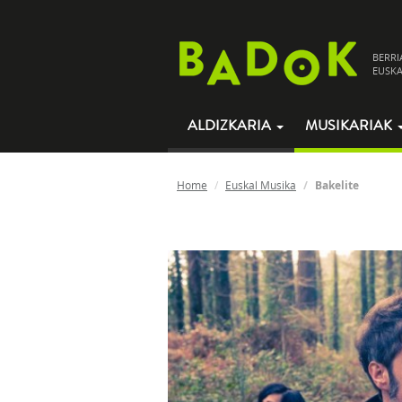
BERRI
EUSKA
ALDIZKARIA
MUSIKARIAK
Home
Euskal Musika
Bakelite