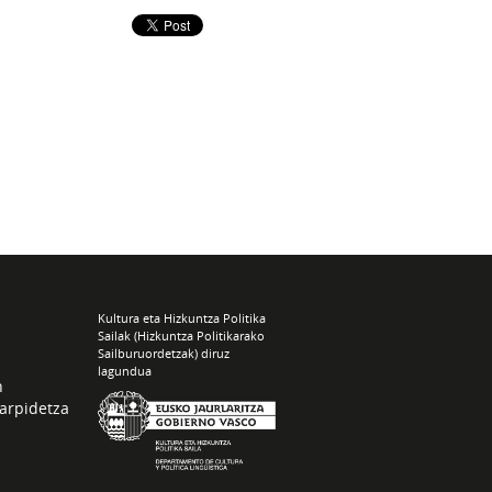
Kultura eta Hizkuntza Politika
Sailak (Hizkuntza Politikarako
Sailburuordetzak) diruz
lagundua
n
arpidetza