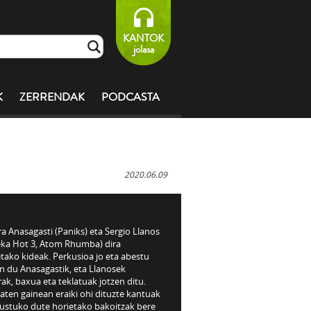
KANTOK
jolasa
K
ZERRENDAK
PODCASTA
2020.06.09
a Anasagasti (Paniks) eta Sergio Llanos
eka Hot 3, Atom Rhumba) dira
tako kideak. Perkusioa jo eta abestu
n du Anasagastik, eta Llanosek
rak, baxua eta teklatuak jotzen ditu.
baten gainean eraiki ohi dituzte kantuak
gustuko dute horietako bakoitzak bere