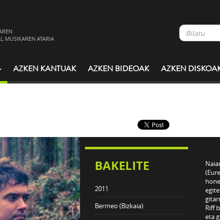
AREN
L MUSIKAREN ATARIA
AZKEN KANTUAK
AZKEN BIDEOAK
AZKEN DISKOA
BAKELITE
Naiar
(Eur
hone
2011
egite
gitar
Bermeo (Bizkaia)
Riff 
eta 