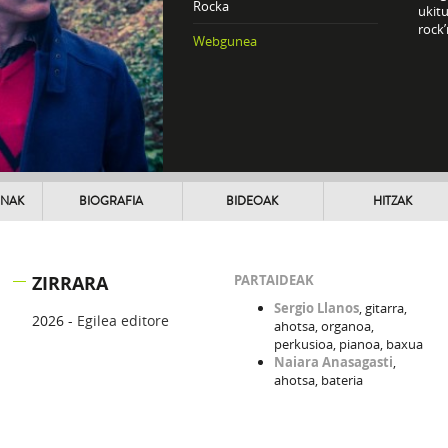
Rocka
ukitu
rock’
Webgunea
UNAK
BIOGRAFIA
BIDEOAK
HITZAK
ZIRRARA
PARTAIDEAK
Sergio Llanos
, gitarra,
2026 -
Egilea editore
ahotsa, organoa,
perkusioa, pianoa, baxua
Naiara Anasagasti
,
ahotsa, bateria