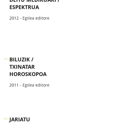
ESPEKTRUA
2012 -
Egilea editore
BILUZIK /
TXINATAR
HOROSKOPOA
2011 -
Egilea editore
JARIATU