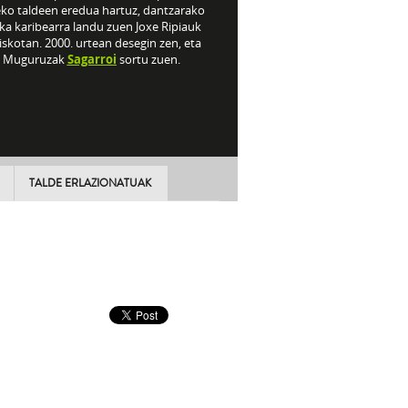
eko taldeen eredua hartuz, dantzarako
ka karibearra landu zuen Joxe Ripiauk
iskotan. 2000. urtean desegin zen, eta
o Muguruzak
Sagarroi
sortu zuen.
TALDE ERLAZIONATUAK