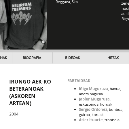
Reggaea, Ska
izen
musi
lau d
Iñig
UNAK
BIOGRAFIA
BIDEOAK
HITZAK
IRUNGO AEK-KO
PARTAIDEAK
BETERANOAK
Iñigo Muguruza
, baxua,
ahots nagusia
(ASKOREN
Jabier Muguruza
,
ARTEAN)
eskusoinua, koruak
Sergio Ordoñez
, bonboa,
2004
guiroa, koruak
Asier Ituarte
, tronboia