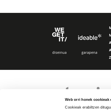
M
diseinua
garapena
Web orri honek cookieak e
Cookieak erabiltzen ditugu