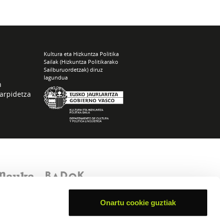
Kultura eta Hizkuntza Politika
Sailak (Hizkuntza Politikarako
Sailburuordetzak) diruz
lagundua
n
arpidetza
Onartu cookie guztiak