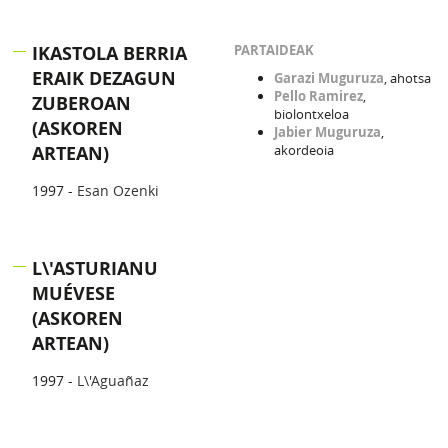
IKASTOLA BERRIA
PARTAIDEAK
ERAIK DEZAGUN
Garazi Muguruza
, ahotsa
Pello Ramirez
,
ZUBEROAN
biolontxeloa
(ASKOREN
Jabier Muguruza
,
ARTEAN)
akordeoia
1997 -
Esan Ozenki
L\'ASTURIANU
MUÉVESE
(ASKOREN
ARTEAN)
1997 -
L\'Aguañaz