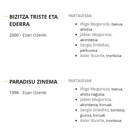
BIZITZA TRISTE ETA
PARTAIDEAK
EDERRA
Iñigo Muguruza
, baxua,
ahotsa
Jabier Muguruza
,
2000 -
Esan Ozenki
akordeoia
Sergio Ordoñez
,
perkusioa
Asier Ituarte
, tronboia
PARADISU ZINEMA
PARTAIDEAK
Iñigo Muguruza
, baxua,
1998 -
Esan Ozenki
ahots nagusia
Jabier Muguruza
,
akordeoia, koruak
Sergio Ordoñez
, bonboa,
guiroa, koruak
Asier Ituarte
, tronboia