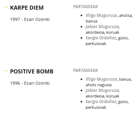
KARPE DIEM
PARTAIDEAK
Iñigo Muguruza
, ahotsa,
1997 -
Esan Ozenki
baxua
Jabier Muguruza
,
akordeoia, koruak
Sergio Ordoñez
, güiro,
perkusioak
POSITIVE BOMB
PARTAIDEAK
Iñigo Muguruza
, baxua,
1996 -
Esan Ozenki
ahots nagusia
Jabier Muguruza
,
akordeoia, koruak
Sergio Ordoñez
, güiro,
perkusioak