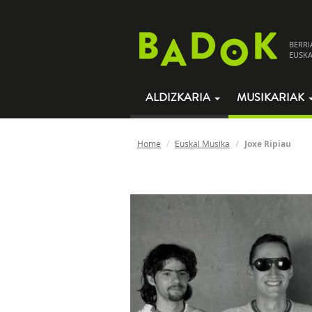
BERRI
EUSKA
ALDIZKARIA
MUSIKARIAK
Home
Euskal Musika
Joxe Ripiau