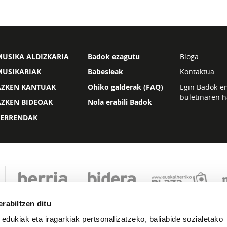
USIKA ALDIZKARIA
Badok ezagutu
Bloga
MUSIKARIAK
Babesleak
Kontaktua
AZKEN KANTUAK
Ohiko galderak (FAQ)
Egin Badok-e
buletinaren h
AZKEN BIDEOAK
Nola erabili Badok
ZERRENDAK
rabiltzen ditu
 edukiak eta iragarkiak pertsonalizatzeko, baliabide sozialetako