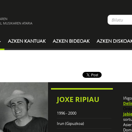
AREN
L MUSIKAREN ATARIA
AZKEN KANTUAK
AZKEN BIDEOAK
AZKEN DISKOA
JOXE RIPIAU
Iñig
Deli
Ordo
1996 - 2000
Jabi
sortu
Irun (Gipuzkoa)
Asier
Domi