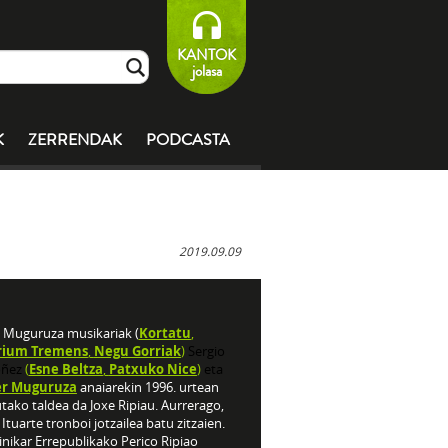
KANTOK
jolasa
K
ZERRENDAK
PODCASTA
2019.09.09
o Muguruza musikariak (
Kortatu
,
rium Tremens
,
Negu Gorriak
)
Sergio
ñez
(
Esne Beltza
,
Patxuko Nice
)
eta
er Muguruza
anaiarekin 1996. urtean
tako taldea da Joxe Ripiau. Aurrerago,
 Ituarte tronboi jotzailea batu zitzaien.
nikar Errepublikako Perico Ripiao