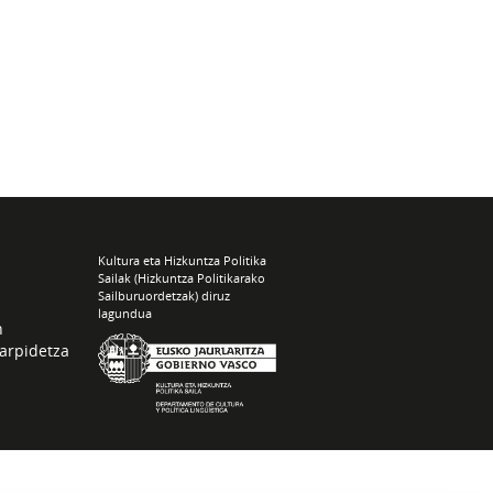
Kultura eta Hizkuntza Politika
Sailak (Hizkuntza Politikarako
Sailburuordetzak) diruz
lagundua
n
arpidetza