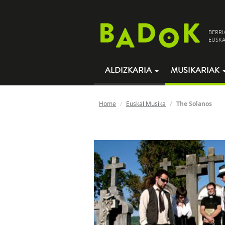
BERRI
EUSKA
ALDIZKARIA
MUSIKARIAK
Home
Euskal Musika
The Solanos