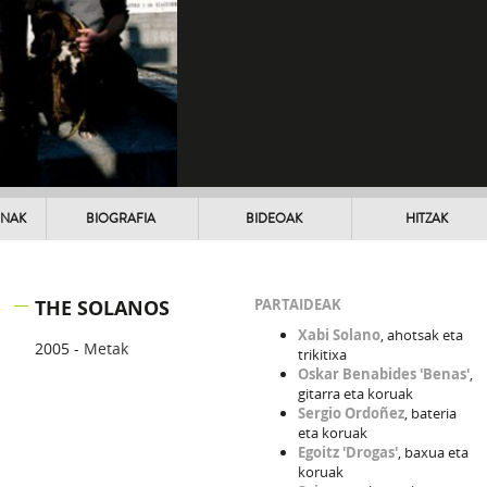
UNAK
BIOGRAFIA
BIDEOAK
HITZAK
THE SOLANOS
PARTAIDEAK
Xabi Solano
, ahotsak eta
2005 -
Metak
trikitixa
Oskar Benabides 'Benas'
,
gitarra eta koruak
Sergio Ordoñez
, bateria
eta koruak
Egoitz 'Drogas'
, baxua eta
koruak