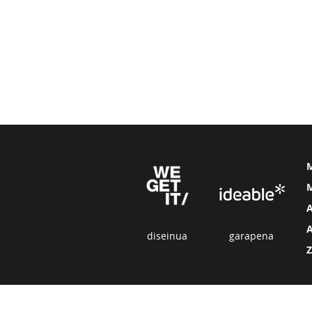
M
diseinua
garapena