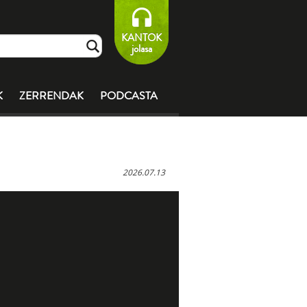
KANTOK
jolasa
K
ZERRENDAK
PODCASTA
2026.07.13