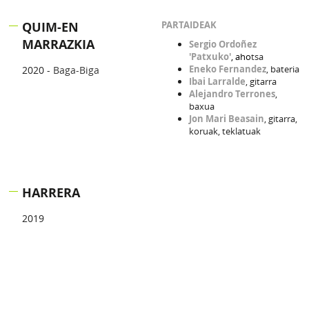
QUIM-EN
PARTAIDEAK
MARRAZKIA
Sergio Ordoñez
'
Patxuko'
, aho
tsa
Eneko Fernandez
, bateria
2020 -
Baga-Biga
Ibai Larralde
, gitarra
Alejandro Terrones
,
baxua
Jon Mari Beasain
, gitarra,
koruak, teklatuak
HARRERA
2019