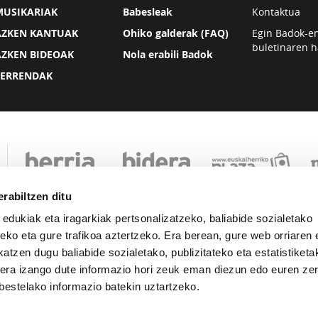
MUSIKARIAK
Babesleak
Kontaktua
AZKEN KANTUAK
Ohiko galderak (FAQ)
Egin Badok-e
buletinaren h
AZKEN BIDEOAK
Nola erabili Badok
ZERRENDAK
rabiltzen ditu
 edukiak eta iragarkiak pertsonalizatzeko, baliabide sozialetako
eko eta gure trafikoa aztertzeko. Era berean, gure web orriaren e
atzen dugu baliabide sozialetako, publizitateko eta estatistiketa
kera izango dute informazio hori zeuk eman diezun edo euren zerb
Lege oharra
Pribatutasuna
Cookie politika
bestelako informazio batekin uztartzeko.