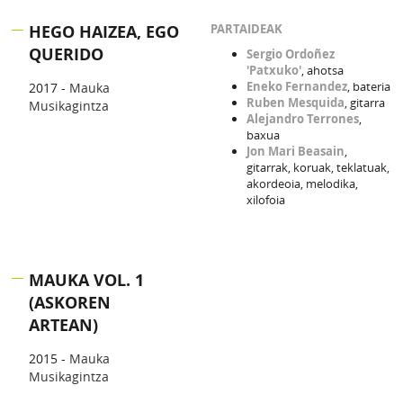
HEGO HAIZEA, EGO
PARTAIDEAK
QUERIDO
Sergio Ordoñez
'Patxuko'
, ahotsa
Eneko Fernandez
, bateria
2017 -
Mauka
Ruben Mesquida
, gitarra
Musikagintza
Alejandro Terrones
,
baxua
Jon Mari Beasain
,
gitarrak, koruak, teklatuak,
akordeoia, melodika,
xilofoia
MAUKA VOL. 1
(ASKOREN
ARTEAN)
2015 -
Mauka
Musikagintza