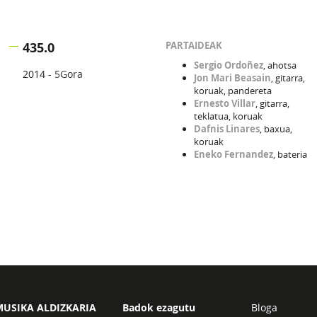
435.0
PARTAIDEAK
Sergio Ordoñez
, ahotsa
2014 -
5Gora
Jon Mari Beasain
, gitarra,
koruak, pandereta
Ernesto Villar
, gitarra,
teklatua, koruak
Dafnis Linares
, baxua,
koruak
Eneko Fernandez
, bateria
USIKA ALDIZKARIA
Badok ezagutu
Bloga