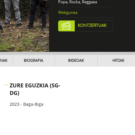
Popa, Rocka, Reggaea
Webgunea
KONTZERTUAK
UNAK
BIOGRAFIA
BIDEOAK
HITZAK
ZURE EGUZKIA (SG-
DG)
2023 -
Baga-Biga