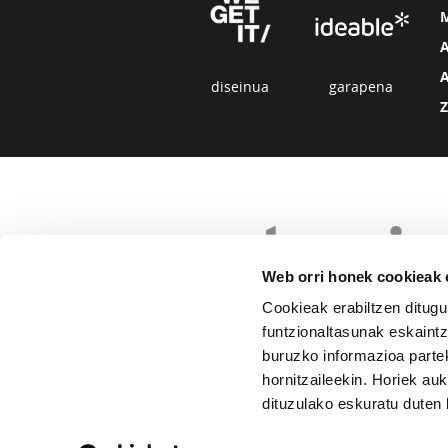
diseinua
garapena
Web orri honek cookieak e
Cookieak erabiltzen ditugu
funtzionaltasunak eskaintz
buruzko informazioa partek
hornitzaileekin. Horiek au
dituzulako eskuratu duten 