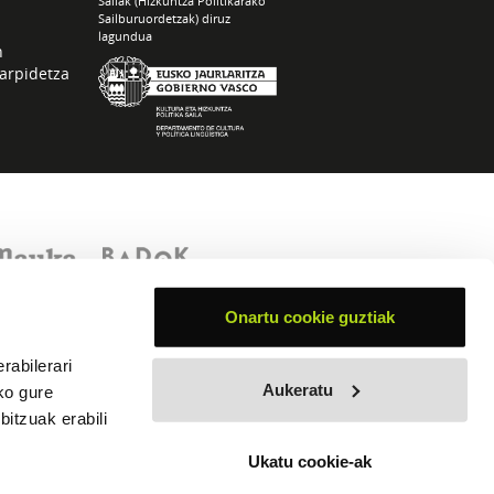
Sailak (Hizkuntza Politikarako
Sailburuordetzak) diruz
lagundua
n
arpidetza
Onartu cookie guztiak
rabilerari
Aukeratu
ko gure
itzuak erabili
Ukatu cookie-ak