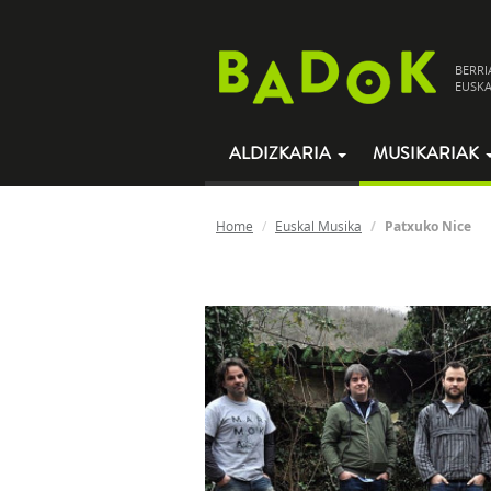
BERRI
EUSKA
ALDIZKARIA
MUSIKARIAK
Home
Euskal Musika
Patxuko Nice