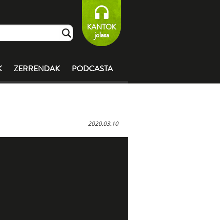
KANTOK
jolasa
K
ZERRENDAK
PODCASTA
2020.03.10