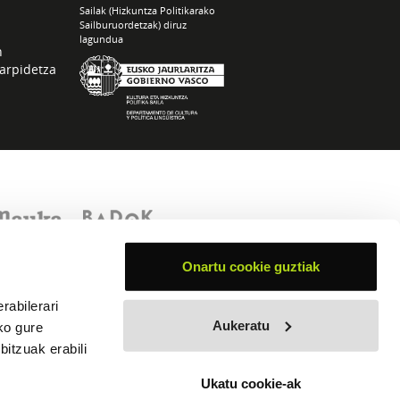
Sailak (Hizkuntza Politikarako
Sailburuordetzak) diruz
lagundua
n
arpidetza
Onartu cookie guztiak
rabilerari
Aukeratu
ko gure
itzuak erabili
Ukatu cookie-ak