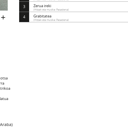
Zerua ireki
3
(Hitzak eta musika: Pasadena)
Grabitatea
4
(Hitzak eta musika: Pasadena)
hotsa
rra
ktrikoa
klatua
 Araba)