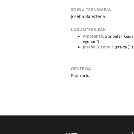
SOINU TEKNIKARIA
Joseba Baleztena
LAGUNTZAILEAK
Amorante
, tronpeta ("Gaua
egunari")
Joseba B. Lenoir
, gitarra ("I
GENEROA
Pop-rocka
M