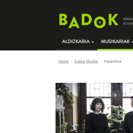
BERRI
EUSKA
ALDIZKARIA
MUSIKARIAK
Home
Euskal Musika
Pasadena