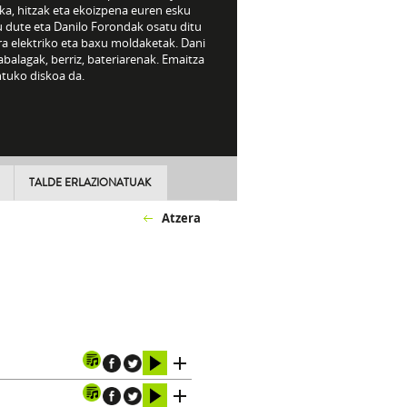
ka, hitzak eta ekoizpena euren esku
u dute eta Danilo Forondak osatu ditu
ra elektriko eta baxu moldaketak. Dani
abalagak, berriz, bateriarenak. Emaitza
ntuko diskoa da.
TALDE ERLAZIONATUAK
Atzera