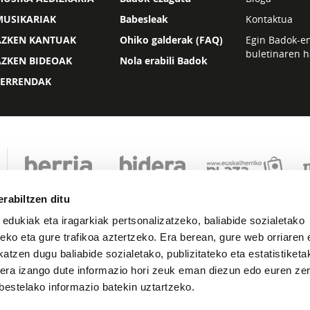
MUSIKARIAK
Babesleak
Kontaktua
AZKEN KANTUAK
Ohiko galderak (FAQ)
Egin Badok-e
buletinaren h
AZKEN BIDEOAK
Nola erabili Badok
ZERRENDAK
rabiltzen ditu
 edukiak eta iragarkiak pertsonalizatzeko, baliabide sozialetako
eko eta gure trafikoa aztertzeko. Era berean, gure web orriaren e
atzen dugu baliabide sozialetako, publizitateko eta estatistiketa
kera izango dute informazio hori zeuk eman diezun edo euren zerb
Lege oharra
Pribatutasuna
Cookie politika
bestelako informazio batekin uztartzeko.