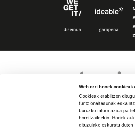
diseinua
garapena
Web orri honek cookieak e
Cookieak erabiltzen ditugu
funtzionaltasunak eskaintz
buruzko informazioa partek
hornitzaileekin. Horiek au
dituzulako eskuratu duten 