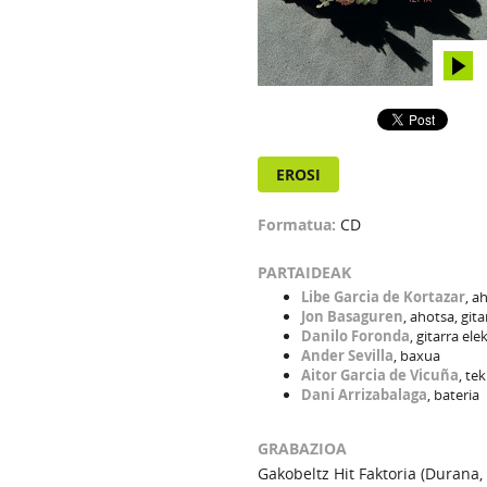
EROSI
Formatua:
CD
PARTAIDEAK
Libe Garcia de Kortazar
, a
Jon Basaguren
, ahotsa, gita
Danilo Foronda
, gitarra ele
Ander Sevilla
, baxua
Aitor Garcia de Vicuña
, te
Dani Arrizabalaga
, bateria
GRABAZIOA
Gakobeltz Hit Faktoria (Durana,