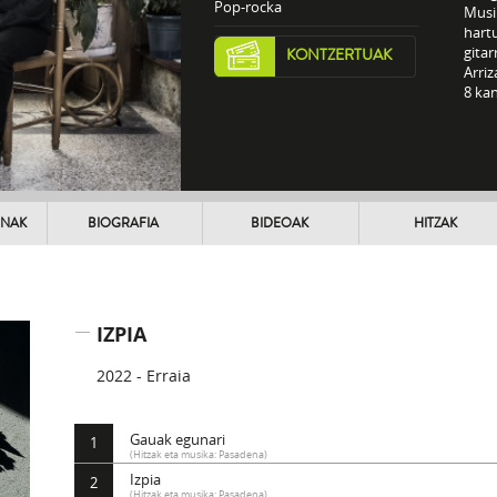
Pop-rocka
Musi
hart
gitar
KONTZERTUAK
Arriz
8 ka
UNAK
BIOGRAFIA
BIDEOAK
HITZAK
IZPIA
2022 - Erraia
Gauak egunari
1
(Hitzak eta musika: Pasadena)
Izpia
2
(Hitzak eta musika: Pasadena)