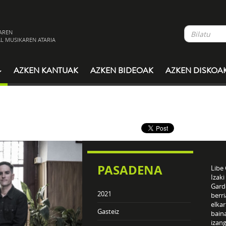
AREN
L MUSIKAREN ATARIA
AZKEN KANTUAK
AZKEN BIDEOAK
AZKEN DISKOA
PASADENA
Libe 
Izaki
Gard
2021
berr
elka
Gasteiz
baina
izang