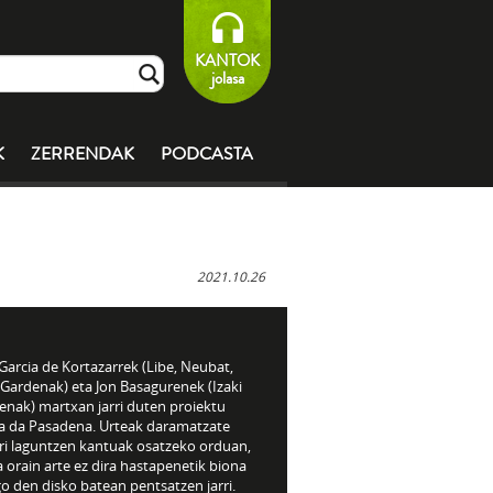
KANTOK
jolasa
K
ZERRENDAK
PODCASTA
2021.10.26
Garcia de Kortazarrek (Libe, Neubat,
 Gardenak) eta Jon Basagurenek (Izaki
enak) martxan jarri duten proiektu
ia da Pasadena. Urteak daramatzate
rri laguntzen kantuak osatzeko orduan,
 orain arte ez dira hastapenetik biona
o den disko batean pentsatzen jarri.