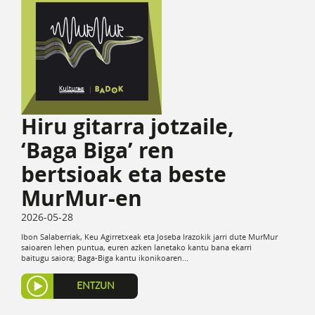
Hiru gitarra jotzaile,
‘Baga Biga’ ren
bertsioak eta beste
MurMur-en
2026-05-28
Ibon Salaberriak, Keu Agirretxeak eta Joseba Irazokik jarri dute MurMur
saioaren lehen puntua, euren azken lanetako kantu bana ekarri
baitugu saiora; Baga-Biga kantu ikonikoaren...
ENTZUN