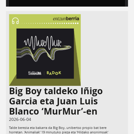
Big Boy taldeko Iñigo
Garcia eta Juan Luis
Blanco ‘MurMur’-en
2026-06-04
Talde berezia eta bakarra da Big Boy, unibertso propio bat bere
horretan. ‘Animaliak’ 19 minutuko pieza eta ‘Hildako anonimoak’