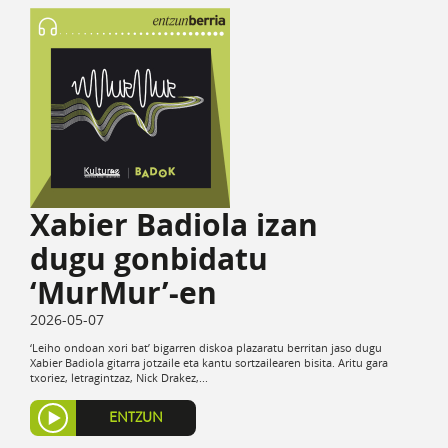
Xabier Badiola izan
dugu gonbidatu
‘MurMur’-en
2026-05-07
‘Leiho ondoan xori bat’ bigarren diskoa plazaratu berritan jaso dugu
Xabier Badiola gitarra jotzaile eta kantu sortzailearen bisita. Aritu gara
txoriez, letragintzaz, Nick Drakez,...
ENTZUN