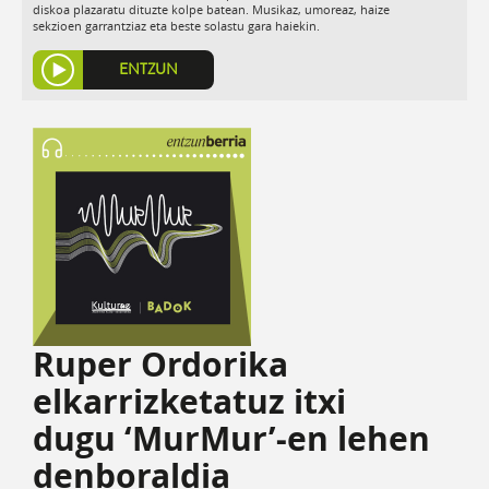
diskoa plazaratu dituzte kolpe batean. Musikaz, umoreaz, haize
sekzioen garrantziaz eta beste solastu gara haiekin.
ENTZUN
Ruper Ordorika
elkarrizketatuz itxi
dugu ‘MurMur’-en lehen
denboraldia