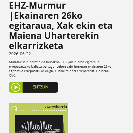
EHZ-Murmur
|Ekainaren 26ko
egitaraua, Xak ekin eta
Maiena Uharterekin
elkarrizketa
2026-06-22
MurMur saio berezia da honakoa, EHZ jaialdiaren egitaraua
errepasatzeko baliatu baitugu. Lehen saio honetan ekainaren 26ko
egitaraua errepasatuko dugu, euskal taldeei erreparatuz. Gainera,
XAK...
ENTZUN