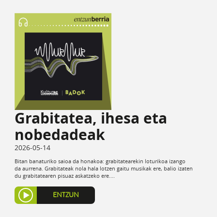
Grabitatea, ihesa eta
nobedadeak
2026-05-14
Bitan banaturiko saioa da honakoa: grabitatearekin loturikoa izango
da aurrena. Grabitateak nola hala lotzen gaitu musikak ere, balio izaten
du grabitatearen pisuaz askatzeko ere....
ENTZUN