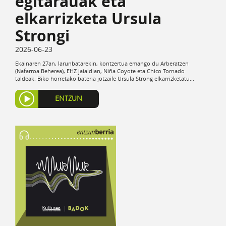
egitarauak eta
elkarrizketa Ursula
Strongi
2026-06-23
Ekainaren 27an, larunbatarekin, kontzertua emango du Arberatzen
(Nafarroa Beherea), EHZ jaialdian, Niña Coyote eta Chico Tornado
taldeak. Biko horretako bateria jotzaile Ursula Strong elkarrizketatu...
ENTZUN