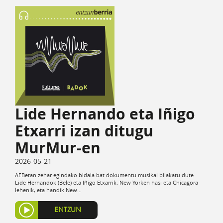
Lide Hernando eta Iñigo
Etxarri izan ditugu
MurMur-en
2026-05-21
AEBetan zehar egindako bidaia bat dokumentu musikal bilakatu dute
Lide Hernandok (Bele) eta Iñigo Etxarrik. New Yorken hasi eta Chicagora
lehenik, eta handik New...
ENTZUN