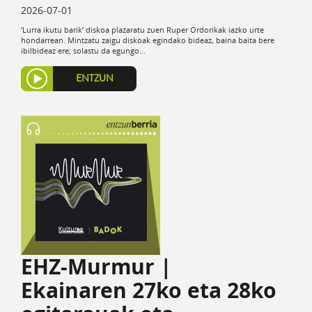
2026-07-01
‘Lurra ikutu barik’ diskoa plazaratu zuen Ruper Ordorikak iazko urte
hondarrean. Mintzatu zaigu diskoak egindako bideaz, baina baita bere
ibilbideaz ere; solastu da egungo...
ENTZUN
EHZ-Murmur |
Ekainaren 27ko eta 28ko