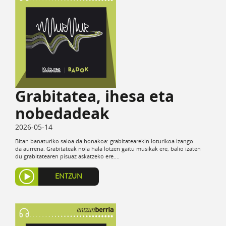
Grabitatea, ihesa eta
nobedadeak
2026-05-14
Bitan banaturiko saioa da honakoa: grabitatearekin loturikoa izango
da aurrena. Grabitateak nola hala lotzen gaitu musikak ere, balio izaten
du grabitatearen pisuaz askatzeko ere....
ENTZUN