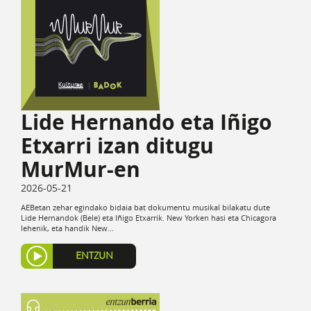
Lide Hernando eta Iñigo
Etxarri izan ditugu
MurMur-en
2026-05-21
AEBetan zehar egindako bidaia bat dokumentu musikal bilakatu dute
Lide Hernandok (Bele) eta Iñigo Etxarrik. New Yorken hasi eta Chicagora
lehenik, eta handik New...
ENTZUN