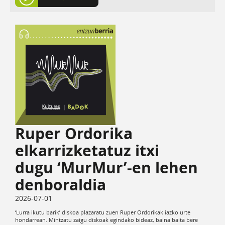
Ruper Ordorika
elkarrizketatuz itxi
dugu ‘MurMur’-en lehen
denboraldia
2026-07-01
‘Lurra ikutu barik’ diskoa plazaratu zuen Ruper Ordorikak iazko urte
hondarrean. Mintzatu zaigu diskoak egindako bideaz, baina baita bere