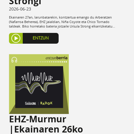
Strongi
2026-06-23
Ekainaren 27an, larunbatarekin, kontzertua emango du Arberatzen
(Nafarroa Beherea), EHZ jaialdian, Niña Coyote eta Chico Tornado
taldeak. Biko horretako bateria jotzaile Ursula Strong elkarrizketatu...
ENTZUN
EHZ-Murmur
|Ekainaren 26ko