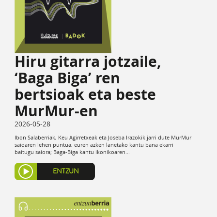
Hiru gitarra jotzaile,
‘Baga Biga’ ren
bertsioak eta beste
MurMur-en
2026-05-28
Ibon Salaberriak, Keu Agirretxeak eta Joseba Irazokik jarri dute MurMur
saioaren lehen puntua, euren azken lanetako kantu bana ekarri
baitugu saiora; Baga-Biga kantu ikonikoaren...
ENTZUN