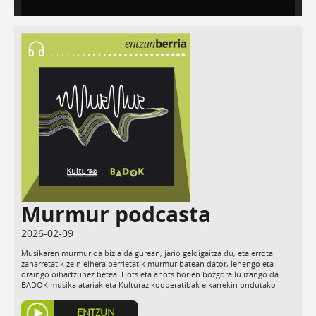
Murmur podcasta
2026-02-09
Musikaren murmurioa bizia da gurean, jario geldigaitza du, eta errota
zaharretatik zein eihera berrietatik murmur batean dator, lehengo eta
oraingo oihartzunez betea. Hots eta ahots horien bozgorailu izango da
BADOK musika atariak eta Kulturaz kooperatibak elkarrekin ondutako
Murmur podcasta.
ENTZUN