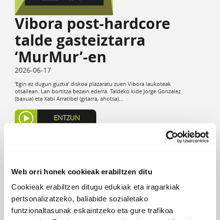
Vibora post-hardcore
talde gasteiztarra
‘MurMur’-en
2026-06-17
‘Egin ez dugun guztia’ diskoa plazaratu zuen Vibora laukoteak
otsailean. Lan bortitza bezain ederra. Taldeko kide Jorge Gonzalez
(baxua) eta Xabi Arratibel (gitarra, ahotsa)...
ENTZUN
Web orri honek cookieak erabiltzen ditu
Cookieak erabiltzen ditugu edukiak eta iragarkiak
pertsonalizatzeko, baliabide sozialetako
funtzionaltasunak eskaintzeko eta gure trafikoa