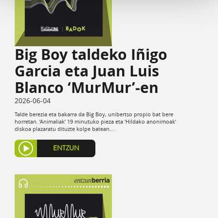
Big Boy taldeko Iñigo
Garcia eta Juan Luis
Blanco ‘MurMur’-en
2026-06-04
Talde berezia eta bakarra da Big Boy, unibertso propio bat bere
horretan. ‘Animaliak’ 19 minutuko pieza eta ‘Hildako anonimoak’
diskoa plazaratu dituzte kolpe batean....
ENTZUN