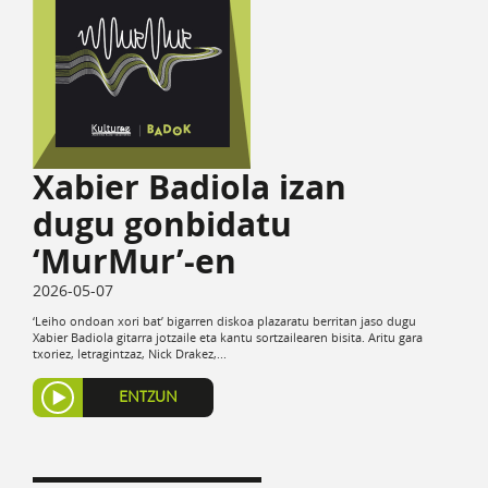
Xabier Badiola izan
dugu gonbidatu
‘MurMur’-en
2026-05-07
‘Leiho ondoan xori bat’ bigarren diskoa plazaratu berritan jaso dugu
Xabier Badiola gitarra jotzaile eta kantu sortzailearen bisita. Aritu gara
txoriez, letragintzaz, Nick Drakez,...
ENTZUN