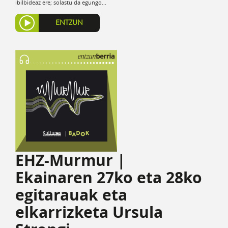
ibilbideaz ere; solastu da egungo...
ENTZUN
EHZ-Murmur |
Ekainaren 27ko eta 28ko
egitarauak eta
elkarrizketa Ursula