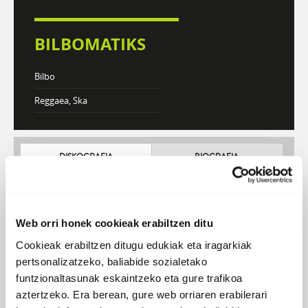
BILBOMATIKS
Bilbo
Reggaea, Ska
DISKOGRAFIA
BIOGRAFIA
Web orri honek cookieak erabiltzen ditu
Cookieak erabiltzen ditugu edukiak eta iragarkiak
pertsonalizatzeko, baliabide sozialetako
funtzionaltasunak eskaintzeko eta gure trafikoa
aztertzeko. Era berean, gure web orriaren erabilerari