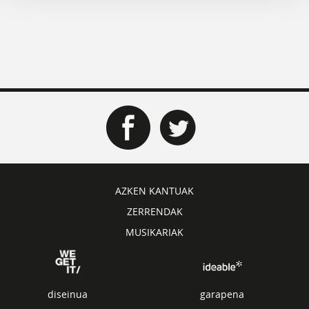
AZKEN KANTUAK
ZERRENDAK
MUSIKARIAK
diseinua
garapena