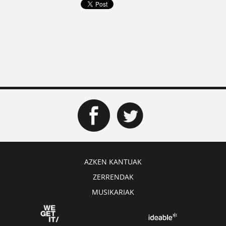
AZKEN KANTUAK
ZERRENDAK
MUSIKARIAK