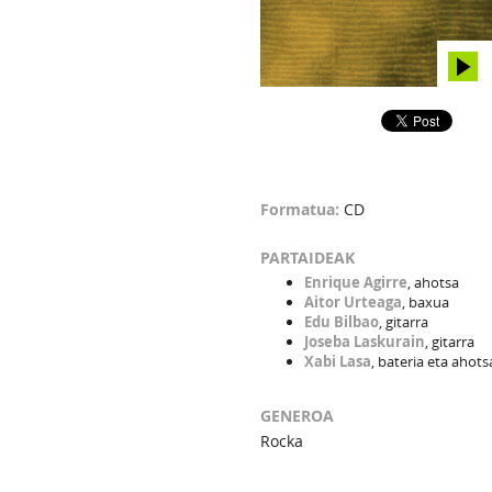
Formatua:
CD
PARTAIDEAK
Enrique Agirre
, ahotsa
Aitor Urteaga
, baxua
Edu Bilbao
, gitarra
Joseba Laskurain
, gitarra
Xabi Lasa
, bateria eta ahots
GENEROA
Rocka