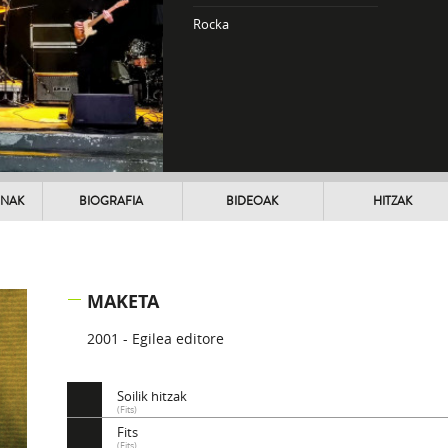
Rocka
UNAK
BIOGRAFIA
BIDEOAK
HITZAK
MAKETA
2001 - Egilea editore
Soilik hitzak
(Fits)
Fits
(Fits)