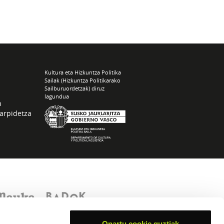
Kultura eta Hizkuntza Politika
Sailak (Hizkuntza Politikarako
Sailburuordetzak) diruz
lagundua
n
arpidetza
Onartu cookie guztiak