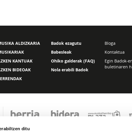
USIKA ALDIZKARIA
Badok ezagutu
Bloga
MUSIKARIAK
Babesleak
Kontaktua
AZKEN KANTUAK
Ohiko galderak (FAQ)
Egin Badok-e
buletinaren h
AZKEN BIDEOAK
Nola erabili Badok
ZERRENDAK
rabiltzen ditu