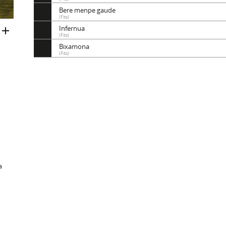
Bere menpe gaude
(Fits)
Infernua
(Fits)
Bixamona
(Fits)
a