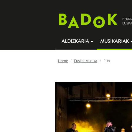
BERRI
EUSKA
ALDIZKARIA
MUSIKARIAK
Home
Euskal Musika
Fits