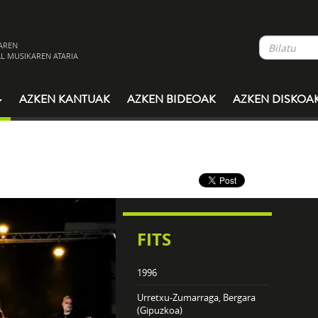
AREN
L MUSIKAREN ATARIA
AZKEN KANTUAK
AZKEN BIDEOAK
AZKEN DISKOA
FITS
1996
Urretxu-Zumarraga, Bergara
(Gipuzkoa)