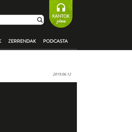
KANTOK
jolasa
K
ZERRENDAK
PODCASTA
2019.06.12