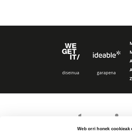
M
diseinua
garapena
Web orri honek cookieak e