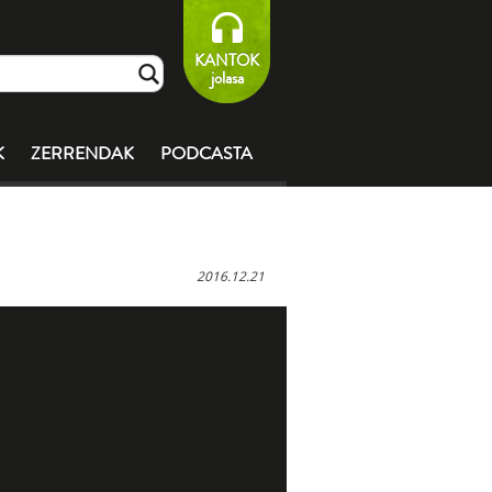
KANTOK
jolasa
K
ZERRENDAK
PODCASTA
2016.12.21