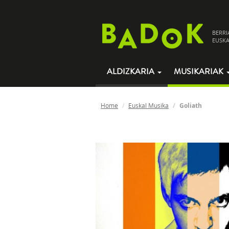
BERRI
EUSKA
ALDIZKARIA
MUSIKARIAK
Home
Euskal Musika
Goliath