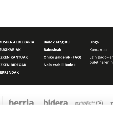
USIKA ALDIZKARIA
Badok ezagutu
Bloga
MUSIKARIAK
Babesleak
Kontaktua
AZKEN KANTUAK
Ohiko galderak (FAQ)
Egin Badok-e
buletinaren h
AZKEN BIDEOAK
Nola erabili Badok
ZERRENDAK