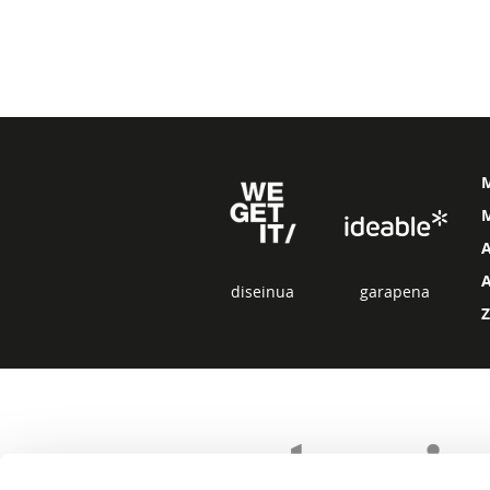
M
diseinua
garapena