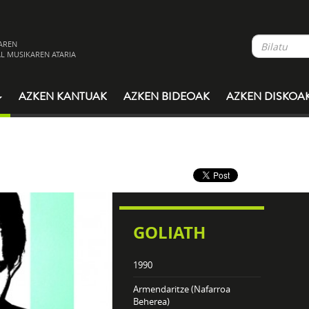
AREN
L MUSIKAREN ATARIA
AZKEN KANTUAK
AZKEN BIDEOAK
AZKEN DISKOA
GOLIATH
1990
Armendaritze (Nafarroa
Beherea)