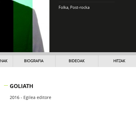
Folka, Post-rocka
UNAK
BIOGRAFIA
BIDEOAK
HITZAK
GOLIATH
2016 -
Egilea editore