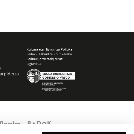
Kultura eta Hizkuntza Politika
Sailak (Hizkuntza Politikarako
Sailburuordetzak) diruz
lagundua
n
arpidetza