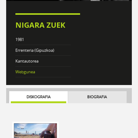
NIGARA ZUEK
1981
Errenteria (Gipuzkoa)
Kantautorea
Webgunea
DISKOGRAFIA
BIOGRAFIA