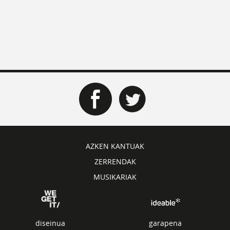
AZKEN KANTUAK
ZERRENDAK
MUSIKARIAK
diseinua
garapena