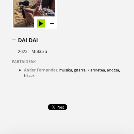
DAI DAI
2023 -
Mukuru
PARTAIDEAK
Ander Fernandez
, musika, gitarra, klarinetea, ahotsa,
hitzak