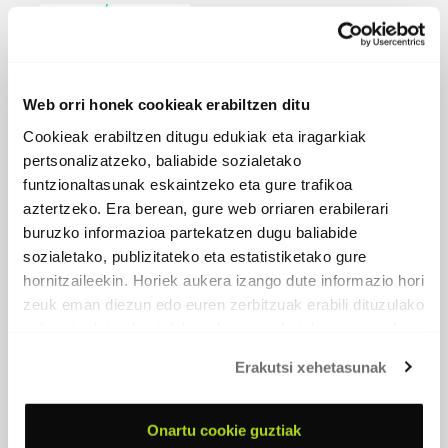
Web orri honek cookieak erabiltzen ditu
Cookieak erabiltzen ditugu edukiak eta iragarkiak
pertsonalizatzeko, baliabide sozialetako
funtzionaltasunak eskaintzeko eta gure trafikoa
HEMEN GAUDE, DENA ONGI
aztertzeko. Era berean, gure web orriaren erabilerari
2022 -
Mukuru
buruzko informazioa partekatzen dugu baliabide
sozialetako, publizitateko eta estatistiketako gure
PARTAIDEAK
hornitzaileekin. Horiek aukera izango dute informazio hori
Ander Fernandez
, musika, ahotsa
zeuk eman diezun edo euren zerbitzuak erabili dituzulako
eskuratu duten bestelako informazio batekin uztartzeko.
EROSI
Erakutsi xehetasunak
Onartu cookie guztiak