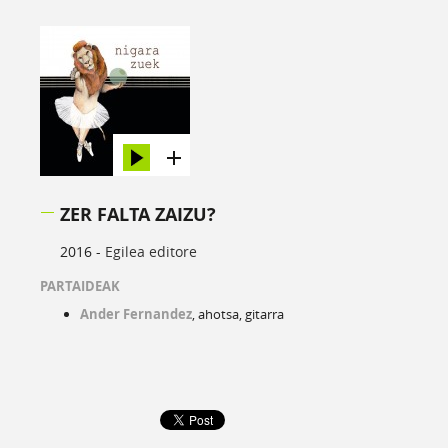
ZER FALTA ZAIZU?
2016 -
Egilea editore
PARTAIDEAK
Ander Fernandez
, ahotsa, gitarra