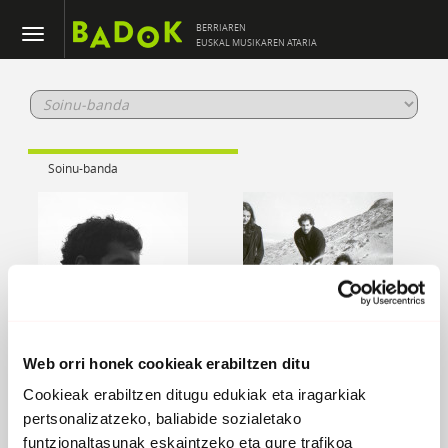
BERRIAREN
EUSKAL MUSIKAREN ATARIA
Soinu-banda
Aitor Etxebarria
Burrundaria
Web orri honek cookieak erabiltzen ditu
Cookieak erabiltzen ditugu edukiak eta iragarkiak
pertsonalizatzeko, baliabide sozialetako
funtzionaltasunak eskaintzeko eta gure trafikoa