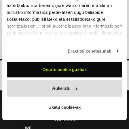
aztertzeko. Era berean, gure web orriaren erabilerari
buruzko informazioa partekatzen dugu baliabide
sozialetako, publizitateko eta estatistiketako gure
Eñaut Zubizarreta
hornitzaileekin. Horiek aukera izango dute informazio hori
zeuk eman diezun edo euren zerbitzuak erabili dituzulako
eskuratu duten bestelako informazio batekin uztartzeko.
Erakutsi xehetasunak
Onartu cookie guztiak
Aukeratu
AZKEN KANTUAK
Ukatu cookie-ak
ZERRENDAK
MUSIKARIAK