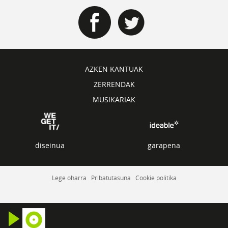
AZKEN KANTUAK
ZERRENDAK
MUSIKARIAK
diseinua
garapena
Lege oharra
Pribatutasuna
Cookie politika