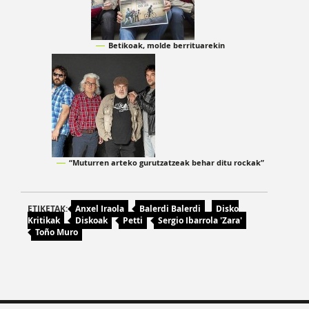
Betikoak, molde berrituarekin
“Muturren arteko gurutzatzeak behar ditu rockak”
ETIKETAK:
Anxel Iraola
Balerdi Balerdi
Disko
Kritikak
Diskoak
Petti
Sergio Ibarrola 'Zara'
Toño Muro