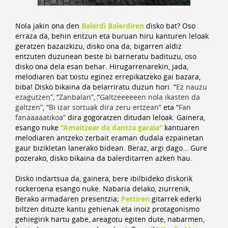
Nola jakin ona den
Balerdi Balerdiren
disko bat? Oso
erraza da, behin entzun eta buruan hiru kanturen leloak
geratzen bazaizkizu, disko ona da; bigarren aldiz
entzuten duzunean beste bi barneratu badituzu, oso
disko ona dela esan behar. Hirugarrenarekin, jada,
melodiaren bat txistu eginez errepikatzeko gai bazara,
biba! Disko bikaina da belarriratu duzun hori. “
Ez nauzu
ezagutzen”
, “
Zanbalan”
, “
Galtzeeeeeen nola ikasten da
galtzen”
, “
Bi izar sortuak dira zeru ertzean”
eta “
Fan
fanaaaaatikoa”
dira gogoratzen ditudan leloak. Gainera,
esango nuke
“
Amaitzear da dantza garaia”
kantuaren
melodiaren antzeko zerbait eraman dudala ezpainetan
gaur bizikletan lanerako bidean. Beraz, argi dago… Gure
pozerako, disko bikaina da balerditarren azken hau.
Disko indartsua da, gainera, bere ibilbideko diskorik
rockeroena esango nuke. Nabaria delako, ziurrenik,
Berako armadaren presentzia;
Pettiren
gitarrek ederki
biltzen dituzte kantu gehienak eta inoiz protagonismo
gehiegirik hartu gabe, areagotu egiten dute, nabarmen,