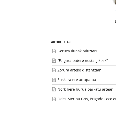
ARTIKULUAK
Geruza ilunak biluziari
“Ez gara batere nostalgikoak”
Zorura arteko distantzian
Euskara ere atrapatua
Nork bere burua barkatu artean
Odei, Merina Gris, Brigade Loco e