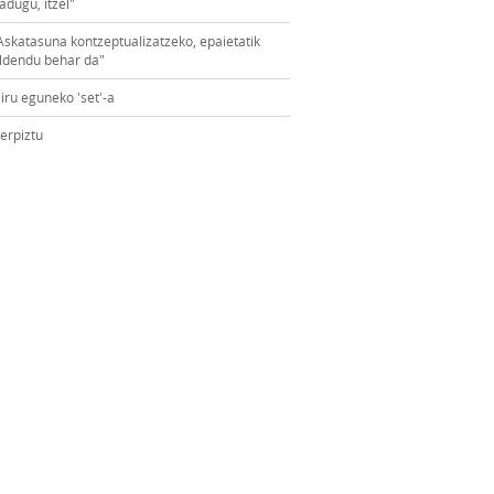
adugu, itzel"
Askatasuna kontzeptualizatzeko, epaietatik
ldendu behar da"
iru eguneko 'set'-a
erpiztu