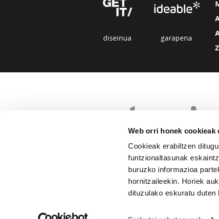
diseinua
garapena
Web orri honek cookieak e
Cookieak erabiltzen ditugu
funtzionaltasunak eskaintz
buruzko informazioa partek
hornitzaileekin. Horiek au
dituzulako eskuratu duten 