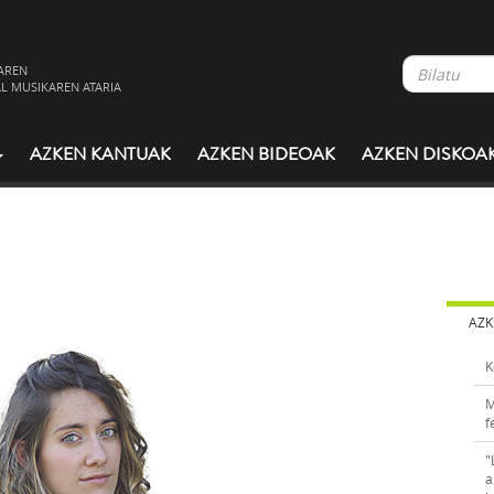
AREN
L MUSIKAREN ATARIA
AZKEN KANTUAK
AZKEN BIDEOAK
AZKEN DISKOA
AZK
K
M
f
"
a