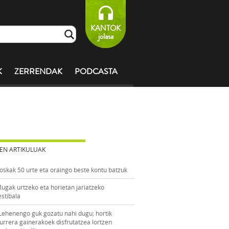
KANTOK
jolasa
K
ZERRENDAK
PODCASTA
EN ARTIKULUAK
oskak 50 urte eta oraingo beste kontu batzuk
ugak urtzeko eta horietan jariatzeko
estibala
Lehenengo guk gozatu nahi dugu; hortik
urrera gainerakoek disfrutatzea lortzen