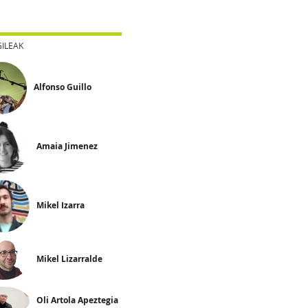
GILEAK
Alfonso Guillo
Amaia Jimenez
Mikel Izarra
Mikel Lizarralde
Oli Artola Apeztegia