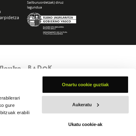
Sailburuordetzak) diruz
lagundua
n
arpidetza
Onartu cookie guztiak
rabilerari
Aukeratu
ko gure
itzuak erabili
Ukatu cookie-ak