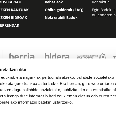
MUSIKARIAK
Babesleak
Kontaktua
AZKEN KANTUAK
Ohiko galderak (FAQ)
Egin Badok-e
buletinaren h
AZKEN BIDEOAK
Nola erabili Badok
ZERRENDAK
rabiltzen ditu
 edukiak eta iragarkiak pertsonalizatzeko, baliabide sozialetako
eko eta gure trafikoa aztertzeko. Era berean, gure web orriaren e
atzen dugu baliabide sozialetako, publizitateko eta estatistiketa
kera izango dute informazio hori zeuk eman diezun edo euren zerb
Lege oharra
Pribatutasuna
Cookie politika
bestelako informazio batekin uztartzeko.