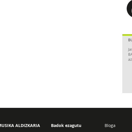
B
Ja
BA
az
USIKA ALDIZKARIA
Badok ezagutu
Bloga