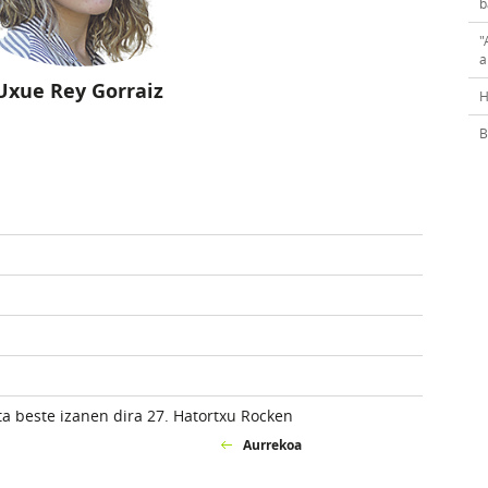
b
"
a
Uxue Rey Gorraiz
H
B
ta beste izanen dira 27. Hatortxu Rocken
Aurrekoa