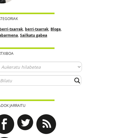
ATEGORIAK
,
,
,
berri-txarrak
berri-txarrak
Bloga
,
abarmena
Sailkatu gabea
RTXIBOA
ADOK JARRAITU