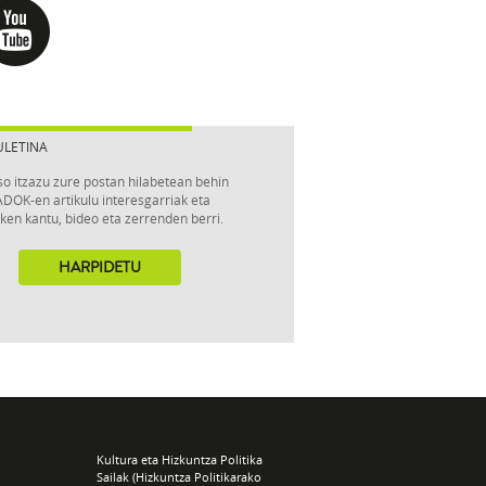
ULETINA
so itzazu zure postan hilabetean behin
DOK-en artikulu interesgarriak eta
ken kantu, bideo eta zerrenden berri.
HARPIDETU
Kultura eta Hizkuntza Politika
Sailak (Hizkuntza Politikarako