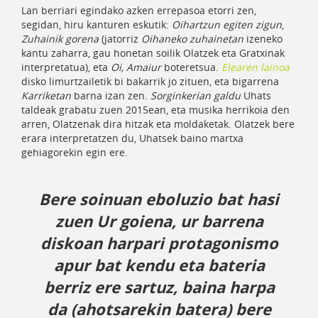
Lan berriari egindako azken errepasoa etorri zen,
segidan, hiru kanturen eskutik:
Oihartzun egiten zigun
,
Zuhainik gorena
(jatorriz
Oihaneko zuhainetan
izeneko
kantu zaharra, gau honetan soilik Olatzek eta Gratxinak
interpretatua), eta
Oi, Amaiur
boteretsua.
Elearen lainoa
disko limurtzailetik bi bakarrik jo zituen, eta bigarrena
Karriketan
barna izan zen.
Sorginkerian galdu
Uhats
taldeak grabatu zuen 2015ean, eta musika herrikoia den
arren, Olatzenak dira hitzak eta moldaketak. Olatzek bere
erara interpretatzen du, Uhatsek baino martxa
gehiagorekin egin ere.
Bere soinuan eboluzio bat hasi
zuen
Ur goiena, ur barrena
diskoan harpari protagonismo
apur bat kendu eta bateria
berriz ere sartuz, baina harpa
da (ahotsarekin batera) bere