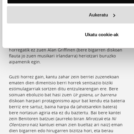
autonomia baieztatu zituen. Pausu bakoitzean bere bidea
sendotzen doa, disko berriak argitaratzen jarraitzen du
eta gainera 2015ean zuzenekoetara egin zuen jauzia ez
Aukeratu
da bere horretan gelditu: indartzen doa eta arrakasta
edukitzen ari da. Publikoarekin komunikatzeko daukan
gaitasuna ere nabaria da, eta goranzko joera dauka,
Ukatu cookie-ak
nahiz eta Viktoria Eugenian (denbora kontuagatik akaso)
beste batzuetan baino gutxiago hitz egin zuen. Agian
horregatik ez zuen Alan Griffinen (bere bigarren diskoan
flauta jo zuen musikari irlandarra) heriotzari buruzko
aipamenik egin.
Guzti horrez gain, kantu zahar zein berriei zuzenekoan
ematen dien dimentsio berri horrek sentsazio biziki
estimulagarriak sortzen ditu entzulearengan ere. Bere
soinuan eboluzio bat hasi zuen
Ur goiena, ur barrena
diskoan harpari protagonismo apur bat kendu eta bateria
berriz ere sartuz, baina harpa da (ahotsarekin batera)
bere nortasun agiria eta ez du baztertu. Bai bere kantei
zein Benitoren batzuei (aurreko biran
Mirotzak
eta
Ni
Olentzero
naiz kantuei eman zien bueltaz ari naiz) eman
dien bigarren edo hirugarren bizitza hori, eta berau