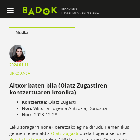
BERRIAREN
EUSKAL MUSIKAREN ATARIA
Musika
2024.01.11
URKO ANSA
Altxor baten bila (Olatz Zugastiren
kontzertuaren kronika)
Kontzertua:
Olatz Zugasti
Non:
Viktoria Eugenia Antzokia, Donostia
Noiz:
2023-12-28
Leku zoragarri honek beretzako egina dirudi. Hemen ikusi
genuen lehen aldiz
Olatz Zugasti
duela hogeita sei urte
Benito Lertxundi
-rekin: 1998ko urtarrila zen. Orain, bere