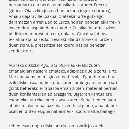
hernaniarra eta bere lau musikariak: Ander Ederra
(gitarra, Olatzekin jotzen hamarkada inguru darama),
Amaiu Cajaraville (baxua, Olatzekin urte gutxiago
daramatzan arren Benito Lertxundiren bandan elkarrekin
jotzen dute aspaldidanik), Ander Zulaika (bateria, azken
bi diskoetan presente) eta, nola ez, Gratxina (ahotsa,
teklatua eta haizezko tresnak). Banda honekin lortzen
duen soinua, presentzia eta koordinazioa benetan
sendoak dira.
Aurreko diskoko
Agur eta ohore
aukeratu zuten
emanaldiari hasiera emateko, adibidez duela zortzi urte
Markina-Xemeinen egin zuten bezala. Egun hartan bat
ezik disko osoa aurkeztu bazuten, oraingoan lan berriari
goitik beherako errapasoa eman zioten, material berrian
duen konfiantzaren adierazgarri. Bigarren kantua ere
estudioko aurreko lanetik jaso zuten: Sena. Hemen jada
ahotsen jokuen balioaz ohartzen hasi ginen, ama-alabek
osatzen duten ekipoa nabarmenki koordinatua baitago.
Lehen esan dugu disko berria oso-osorik jo zutela;