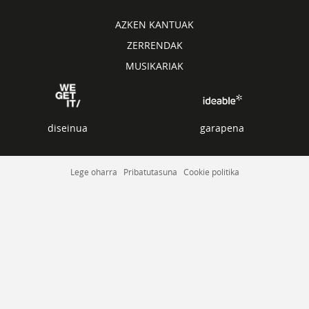
AZKEN KANTUAK
ZERRENDAK
MUSIKARIAK
diseinua
garapena
Lege oharra
Pribatutasuna
Cookie politika