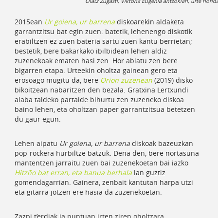
Olatz Zugasti, Viktoria Eugenia antzokian, urte ho
2015ean
Ur goiena, ur barrena
diskoarekin aldaketa
garrantzitsu bat egin zuen: batetik, lehenengo diskotik
erabiltzen ez zuen bateria sartu zuen kantu berrietan;
bestetik, bere bakarkako ibilbidean lehen aldiz
zuzenekoak ematen hasi zen. Hor abiatu zen bere
bigarren etapa. Urteekin oholtza gainean gero eta
erosoago mugitu da, bere
Orion zuzenean
(2019) disko
bikoitzean nabaritzen den bezala. Gratxina Lertxundi
alaba taldeko partaide bihurtu zen zuzeneko diskoa
baino lehen, eta oholtzan paper garrantzitsua betetzen
du gaur egun.
Lehen aipatu
Ur goiena, ur barrena
diskoak bazeuzkan
pop-rockera hurbiltze batzuk. Dena den, bere nortasuna
mantentzen jarraitu zuen bai zuzenekoetan bai iazko
Hitzño bat erran, eta banua berhala
lan guztiz
gomendagarrian. Gainera, zenbait kantutan harpa utzi
eta gitarra jotzen ere hasia da zuzenekoetan.
Zazpi t’erdiak ia puntuan irten ziren oholtzara