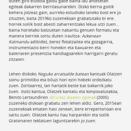
duten giro elizkoia galdu gabe baina lau ahotsetan
egiteak dakarren berritasunarekin. Disko berria goitik
behera jotzeaz gain, aurreko estudioko laneko bost ere jo
zituzten, baita 2019ko zuzenekoan grabatutako bi ere:
horrek soilik bost abesti zaharrentzako lekua utzi zuen…
baina horietako batzuetan nabaritu genuen formatu eta
manera berriek sortu duten iraultza:
Azkenean
Katmandu
adibidez, berez flotatzailea eta gozagarria,
instrumentazio berri honekin eta baxuaren eta
bateriaren presentzia handiagoarekin harrigarri geratu
zitzaien.
Lehen diskoko
Neguko arratsalde batean
kantuak Olatzen
soinu primitibo eta biluzi hori ezin hobeki ordezkatu
zuen. Zoritxarrez, lan hartatik beste bat bakarrik joko
zuen.
Itoitz
kantua, Olatzek kantatu eta konposatutakoa,
Benito Lertxundiren
40 urtez ikasten egonak
(2005)
zuzeneko diskoan grabatu zen lehen aldiz. Gero, 2015ean
zuzenekoak ematen hasi zenean, bere errepertorioan ere
sartu zuen. Olatzek kantu hau harparekin eta soilik
Gratxinaren teklatuen laguntzarekin jo zuen.