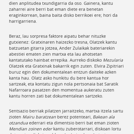
dien anplitudea txundigarria da oso. Gainera, kantu
zaharrei aire berri bat eman diete era benetan
eraginkorrean, baina baita disko berrikoei ere; hori da
harrigarriena.
Beraz, lau sorpresa faktore aipatu behar nituzke
gutxienez: Gratxinaren haizezko tresna, Olatzek kantu
batzuetan gitarra jotzea, Ander Zulaikak bateriarekin
abestiei ematen zien martxa eta lau ahotsetan
kantatutako hainbat errepika. Aurreko diskoko
Mezularia
Olatzek eta Gratxinak bakarrik egin zuten. Elvira Zipitriari
buruz egin den dokumentalean entzun daiteke azken
kanta hau. Olatz asko hunkitu du bere kantua hor
sartzeak, eta kontatu zigun nola pertsonaia bat Saratik
Nafarroara pasatzen den momentua aukeratu zuten
kantu horren zati bat dokumentalean sartzeko.
Sentsazio berriak pilatzen jarraitzeko, martxa itzela sartu
zioten
Mairu baratzean
berez potenteari,
Bakean ala
otzandua
ederrari eta dimentsio berri bat eman zioten
Mendian zoinen eder
kantu zuberotarrari, diskoan lortu