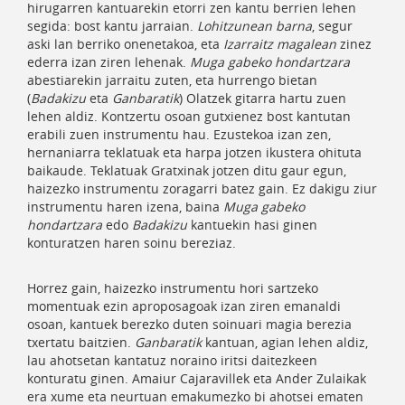
hirugarren kantuarekin etorri zen kantu berrien lehen
segida: bost kantu jarraian.
Lohitzunean barna
, segur
aski lan berriko onenetakoa, eta
Izarraitz magalean
zinez
ederra izan ziren lehenak.
Muga gabeko hondartzara
abestiarekin jarraitu zuten, eta hurrengo bietan
(
Badakizu
eta
Ganbaratik
) Olatzek gitarra hartu zuen
lehen aldiz. Kontzertu osoan gutxienez bost kantutan
erabili zuen instrumentu hau. Ezustekoa izan zen,
hernaniarra teklatuak eta harpa jotzen ikustera ohituta
baikaude. Teklatuak Gratxinak jotzen ditu gaur egun,
haizezko instrumentu zoragarri batez gain. Ez dakigu ziur
instrumentu haren izena, baina
Muga gabeko
hondartzara
edo
Badakizu
kantuekin hasi ginen
konturatzen haren soinu bereziaz.
Horrez gain, haizezko instrumentu hori sartzeko
momentuak ezin aproposagoak izan ziren emanaldi
osoan, kantuek berezko duten soinuari magia berezia
txertatu baitzien.
Ganbaratik
kantuan, agian lehen aldiz,
lau ahotsetan kantatuz noraino iritsi daitezkeen
konturatu ginen. Amaiur Cajaravillek eta Ander Zulaikak
era xume eta neurtuan emakumezko bi ahotsei ematen