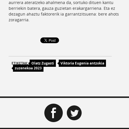
aurrera ateratzeko ahalmena da, sortuko dituen kantu
berriekin batera, gauza guzietan erakargarriena. Eta ez
dezagun ahaztu faktorerik ia garrantzitsuena: bere ahots
zoragarria.
ETIKETAK:
Olatz Zugasti
Viktoria Eugenia antzokia
zuzenekoa 2023