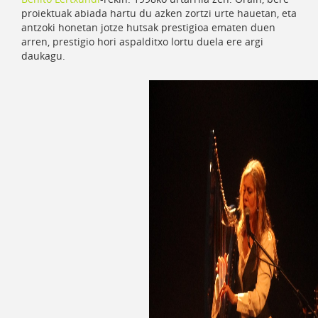
proiektuak abiada hartu du azken zortzi urte hauetan, eta
antzoki honetan jotze hutsak prestigioa ematen duen
arren, prestigio hori aspalditxo lortu duela ere argi
daukagu.