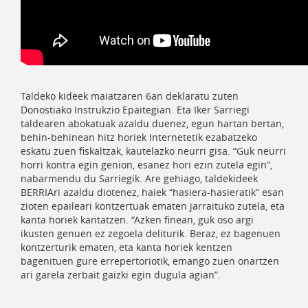
Taldeko kideek maiatzaren 6an deklaratu zuten
Donostiako Instrukzio Epaitegian. Eta Iker Sarriegi
taldearen abokatuak azaldu duenez, egun hartan bertan,
behin-behinean hitz horiek Internetetik ezabatzeko
eskatu zuen fiskaltzak, kautelazko neurri gisa. “Guk neurri
horri kontra egin genion, esanez hori ezin zutela egin”,
nabarmendu du Sarriegik. Are gehiago, taldekideek
BERRIAri azaldu diotenez, haiek “hasiera-hasieratik” esan
zioten epaileari kontzertuak ematen jarraituko zutela, eta
kanta horiek kantatzen. “Azken finean, guk oso argi
ikusten genuen ez zegoela deliturik. Beraz, ez bagenuen
kontzerturik ematen, eta kanta horiek kentzen
bagenituen gure errepertoriotik, emango zuen onartzen
ari garela zerbait gaizki egin dugula agian”.