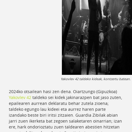
Yakovlev 42 taldeko kideak, kontzertu batean
2024ko otsailean hasi zen dena. Oiartzungo (Gipuzkoa)
Yakovlev 42
taldeko sei kidek jakinarazpen bat jaso zuten,
epailearen aurrean deklaratu behar zutela zioena;
taldeko egungo lau kideei eta aurrez haren parte
izandako beste biri iritsi zitzaien. Guardia Zibilak abian
jarri zuen ikerketa bat zegoen salaketaren oinarrian; izan
ere, hark ondorioztatu zuen taldearen abestien hitzetan