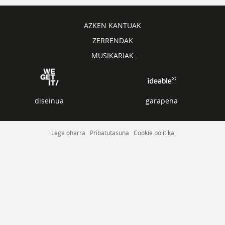
AZKEN KANTUAK
ZERRENDAK
MUSIKARIAK
diseinua
garapena
Lege oharra
Pribatutasuna
Cookie politika