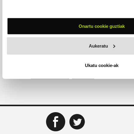
ere beti izan dugu presente”. Une oro, kontzertuak
ematen segitu dute, hori argi izan dute, salaketa burutik
kentzea zaila izan bazaie ere. “Saiatu gara honetan ez
pentsatzen, baina, azkenean, ematen genuen kontzertu
bakoitzeko, norbaitek galdetzen zigun ea nola zihoan
Onartu cookie guztiak
gurea
. Normaltasuna bilatu nahi izan dugu”.
Aukeratu
Ukatu cookie-ak
ETIKETAK:
salaketa artxibatua
Yakovle 42