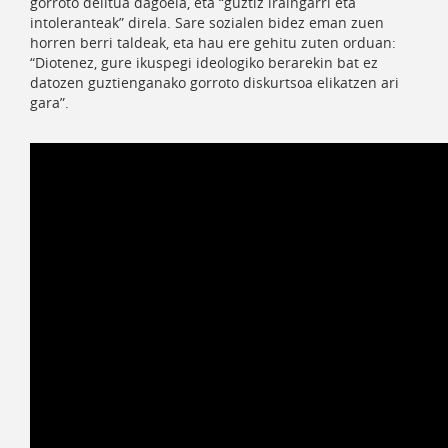
gorroto delitua dagoela, eta “guztiz iraingarri eta
intoleranteak” direla. Sare sozialen bidez eman zuen
horren berri taldeak, eta hau ere gehitu zuten orduan:
“Diotenez, gure ikuspegi ideologiko berarekin bat ez
datozen guztienganako gorroto diskurtsoa elikatzen ari
gara”.