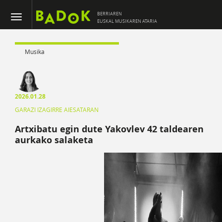
BERRIAREN
EUSKAL MUSIKAREN ATARIA
Musika
2026.01.28
GARAZI IZAGIRRE AIESATARAN
Artxibatu egin dute Yakovlev 42 taldearen
aurkako salaketa