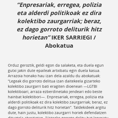
“Enpresariak, erregea, polizia
eta alderdi politikoak ez dira
kolektibo zaurgarriak; beraz,
ez dago gorroto deliturik hitz
horietan”
IKER SARRIEGI
/
Abokatua
Orduz geroztik, geldi egon da salaketa, eta duela egun
gutxi jakin dute epaileak artxibatu egin duela kasua.
Arrazoia honako hau izan dela azaldu du abokatuak:
“Legeak dio gorroto delitua izan daitekeela gizarteko
kolektibo zaurgarri bati eragiten dioenean —LGTBI
kolektiboari, arraza ezberdinetako jendeari edo beste
hainbat kolektibori—. Enpresariak, erregea, polizia eta
alderdi politikoak ez dira kolektibo zaurgarriak; beraz, ez
dago gorroto deliturik hitz horietan”. Taldekideek argitu
dute, hain justu, kolektibo zaurgarri horiek defendatzen
dituztela abestietan. “Ustezko gorroto delitu bat leporatu