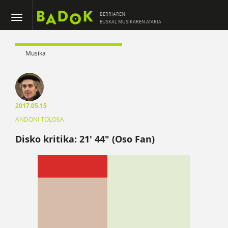
BERRIAREN
EUSKAL MUSIKAREN ATARIA
Musika
2017.05.15
ANDONI TOLOSA
Disko kritika: 21′ 44″ (Oso Fan)