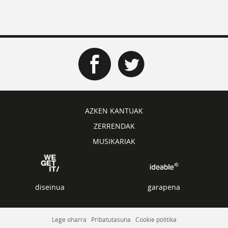
AZKEN KANTUAK
ZERRENDAK
MUSIKARIAK
diseinua
garapena
Lege oharra
Pribatutasuna
Cookie politika