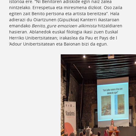
istorioa ere. “Ni Benitoren adiskide egin naiz zalea
nintzelako. Errespetua eta miresmena dizkiot. Oso zaila
egiten zait Benito pertsona eta artista bereitzea”. Hala
adierazi du Oiartzunen (Gipuzkoa) Kanterri ikastaroan
emandako
Benito, gure emozioen alkimista
hitzaldiaren
hasieran. Ablanedok euskal filologia ikasi zuen Euskal
Herriko Unibertsitatean; irakaslea da Pau et Pays de l
‘Adour Unibertsitatean eta Baionan bizi da egun.