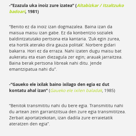
-”Ezazula uka inoiz zure izatea” (
Altabizkar / Itzaltzuko
badoari
, 1981)
“Benito ez da inoiz izan dogmazalea. Baina izan da
maisua maisu izan gabe. Ez da konbentzio sozialek
baldintzatutako pertsona eta kantaria. ‘Zuk egin zurea,
eta hortik aterako dira gauza politak’. Norbere gidari
bakarra. Hori ez da erraza. Nahi izaten dugu maisu bat
aukeratu eta esan diezagula zer egin; arauak jarraitzea.
Baina berak pertsona libreak nahi ditu. Jende
emantzipatua nahi du”.
-”Gaueko ele ixilak baino ixilago den egia ez dut
kontatu ahal izan”
(
Gaueko ele ixilen baladak
, 1985)
“Benitok transmititu nahi du bere egia. Transmititu nahi
du artean zein garrantzitsua den zure egia transmititzea.
Zerbait aportatzekotan, izan dadila zure erraietatik
ateratzen den egia”.