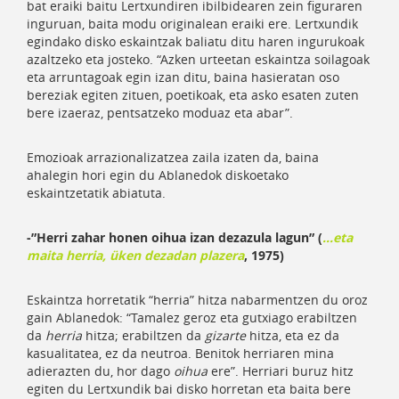
bat eraiki baitu Lertxundiren ibilbidearen zein figuraren
inguruan, baita modu originalean eraiki ere. Lertxundik
egindako disko eskaintzak baliatu ditu haren ingurukoak
azaltzeko eta josteko. “Azken urteetan eskaintza soilagoak
eta arruntagoak egin izan ditu, baina hasieratan oso
bereziak egiten zituen, poetikoak, eta asko esaten zuten
bere izaeraz, pentsatzeko moduaz eta abar”.
Emozioak arrazionalizatzea zaila izaten da, baina
ahalegin hori egin du Ablanedok diskoetako
eskaintzetatik abiatuta.
-”Herri zahar honen oihua izan dezazula lagun” (
…eta
maita herria, üken dezadan plazera
, 1975)
Eskaintza horretatik “herria” hitza nabarmentzen du oroz
gain Ablanedok: “Tamalez geroz eta gutxiago erabiltzen
da
herria
hitza; erabiltzen da
gizarte
hitza, eta ez da
kasualitatea, ez da neutroa. Benitok herriaren mina
adierazten du, hor dago
oihua
ere”. Herriari buruz hitz
egiten du Lertxundik bai disko horretan eta baita bere