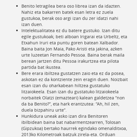
Benito letragilea bera oso librea izan da idazten.
Nahiz eta bakarren batek esan letra ez zuela
gustukoa, berak oso argi izan du zer idatzi nahi
izan duen.
Intelektualitatea ez du batere gustuko. Izan ditu
egile gustukoak; beti alboan Irigarai eta Urbeltz, eta
Etxahun Iruri eta puntu goren batean Xalbador.
Baina baita Jon Maia, Pako Aristi eta jakina, azken
urte luzeetan Fernando Pessoa. Baina berak maila
berean jartzen ditu Pessoa irakurtzea eta pilota
partida bat ikustea.
Bere erara ibiltzea gustatzen zaio eta ez da posea,
askotan ez da kontziente zein eragin duen. Noizbait
esan izan du oharkabean hiltzea gustatuko
litzaiokeela. Esan izan du gustatuko litzaiokeela
norbaitek Olatzi (emazteari) kalean galdetzea “non
da ba Benito?”, eta hark erantzutea: “Ah, hil zen,
duela bizpahiru urte”.
Hunkidura uneak asko izan dira Benitoren
ibilbidean baina bat nabarmentzearren, Tolosan
(Gipzukoa) bertako haurrek egindako omenalditxoa,
2013ko Kilometroak batzuk zirela-eta. Orduan