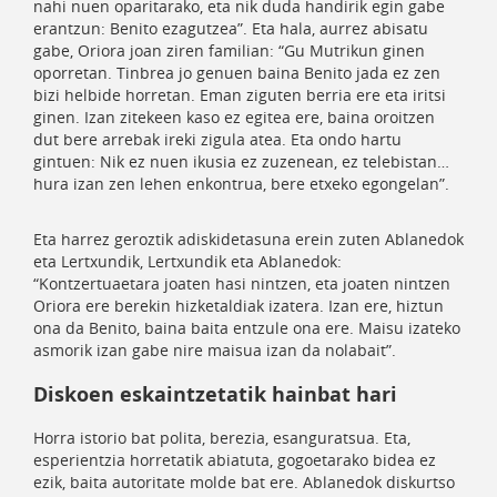
nahi nuen oparitarako, eta nik duda handirik egin gabe
erantzun: Benito ezagutzea”. Eta hala, aurrez abisatu
gabe, Oriora joan ziren familian: “Gu Mutrikun ginen
oporretan. Tinbrea jo genuen baina Benito jada ez zen
bizi helbide horretan. Eman ziguten berria ere eta iritsi
ginen. Izan zitekeen kaso ez egitea ere, baina oroitzen
dut bere arrebak ireki zigula atea. Eta ondo hartu
gintuen: Nik ez nuen ikusia ez zuzenean, ez telebistan…
hura izan zen lehen enkontrua, bere etxeko egongelan”.
Eta harrez geroztik adiskidetasuna erein zuten Ablanedok
eta Lertxundik, Lertxundik eta Ablanedok:
“Kontzertuaetara joaten hasi nintzen, eta joaten nintzen
Oriora ere berekin hizketaldiak izatera. Izan ere, hiztun
ona da Benito, baina baita entzule ona ere. Maisu izateko
asmorik izan gabe nire maisua izan da nolabait”.
Diskoen eskaintzetatik hainbat hari
Horra istorio bat polita, berezia, esanguratsua. Eta,
esperientzia horretatik abiatuta, gogoetarako bidea ez
ezik, baita autoritate molde bat ere. Ablanedok diskurtso