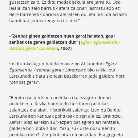
gustatzen zaio. Ez ditu modak sekula ere jarraitu. Oso
leiala izan zaio barrutik atera zaionari, asmatu edo ez.
Bere barrenetik dariona ateratzen du, eta hori da arrazoi
handi bat jendearengana iristeko”.
-”Zenbat ginen galdetzen nuen garai haietan, gaur
zenbat ote garen galdetzen dut” (
Egia / Egunsentia /
Zenbat gera / Loretxoa
, 1967)
Institutuko lagun batek eman zion Ablanedori
Egia /
Egunsentia / zenbat gera / Loretxoa
disko txikia, eta
Lertxundik sinatu zionean bazekarren jada galdera hori:
“Zenbat gera?”.
“Benito oso pertsona politikoa da, ezagutu dudan
politikoena. Kezka handia du herriaren politikaz,
zalantzez eta abar. Historikoki zalantza izan da Benito
Lertxundiren kantuak politikoak diren ala ez. Oraintsu,
Xamar idazlearekin aurkezpen bat egiten ari nintzela,
galdera hori bota zidan: ‘Aizu, zuk uste duzu Benito
politikoa dela?’. Zer pentsatua eman zidan. Eta gogoeta