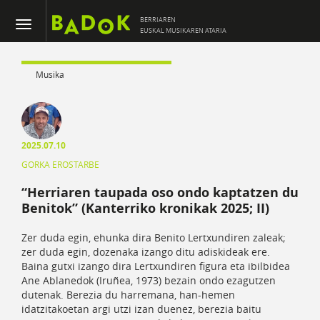
BERRIAREN
EUSKAL MUSIKAREN ATARIA
Musika
2025.07.10
GORKA EROSTARBE
“Herriaren taupada oso ondo kaptatzen du
Benitok” (Kanterriko kronikak 2025; II)
Zer duda egin, ehunka dira Benito Lertxundiren zaleak;
zer duda egin, dozenaka izango ditu adiskideak ere.
Baina gutxi izango dira Lertxundiren figura eta ibilbidea
Ane Ablanedok (Iruñea, 1973) bezain ondo ezagutzen
dutenak. Berezia du harremana, han-hemen
idatzitakoetan argi utzi izan duenez, berezia baitu