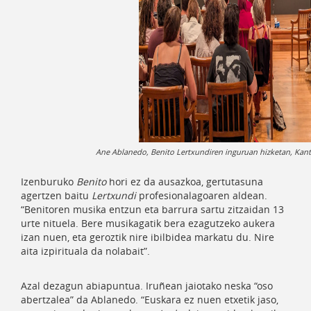
Ane Ablanedo, Benito Lertxundiren inguruan hizketan, Kant
Izenburuko
Benito
hori ez da ausazkoa, gertutasuna
agertzen baitu
Lertxundi
profesionalagoaren aldean.
“Benitoren musika entzun eta barrura sartu zitzaidan 13
urte nituela. Bere musikagatik bera ezagutzeko aukera
izan nuen, eta geroztik nire ibilbidea markatu du. Nire
aita izpirituala da nolabait”.
Azal dezagun abiapuntua. Iruñean jaiotako neska “oso
abertzalea” da Ablanedo. “Euskara ez nuen etxetik jaso,