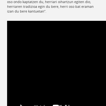
oso ondo kaptatzen du, herriari oihartzun egiten dio,
herriaren tradizioa egin du bere, herri oso bat eraman
izan du bere kantuetan”.