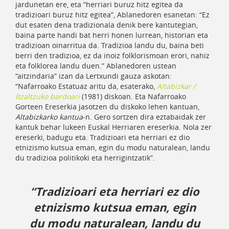
jardunetan ere, eta “herriari buruz hitz egitea da
tradizioari buruz hitz egitea”, Ablanedoren esanetan: “Ez
dut esaten dena tradizionala denik bere kantutegian,
baina parte handi bat herri honen lurrean, historian eta
tradizioan oinarritua da. Tradizioa landu du, baina beti
berri den tradizioa, ez da inoiz folklorismoan erori, nahiz
eta folklorea landu duen.” Ablanedoren ustean
“aitzindaria” izan da Lertxundi gauza askotan:
“Nafarroako Estatuaz aritu da, esaterako,
Altabizkar /
Itzaltzuko bardoari
(1981) diskoan. Eta Nafarroako
Gorteen Ereserkia jasotzen du diskoko lehen kantuan,
Altabizkarko kantua
-n. Gero sortzen dira eztabaidak zer
kantuk behar lukeen Euskal Herriaren ereserkia. Nola zer
ereserki, badugu eta. Tradizioari eta herriari ez dio
etnizismo kutsua eman, egin du modu naturalean, landu
du tradizioa politikoki eta herrigintzatik”.
“Tradizioari eta herriari ez dio
etnizismo kutsua eman, egin
du modu naturalean, landu du