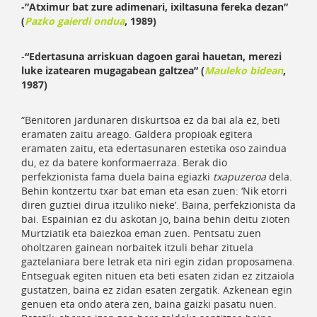
-”Atximur bat zure adimenari, ixiltasuna fereka dezan”
(
Pazko gaierdi ondua
, 1989)
-
“Edertasuna arriskuan dagoen garai hauetan, merezi
luke izatearen mugagabean galtzea” (
Mauleko bidean
,
1987)
“Benitoren jardunaren diskurtsoa ez da bai ala ez, beti
eramaten zaitu areago. Galdera propioak egitera
eramaten zaitu, eta edertasunaren estetika oso zaindua
du, ez da batere konformaerraza. Berak dio
perfekzionista fama duela baina egiazki
txapuzeroa
dela.
Behin kontzertu txar bat eman eta esan zuen: ‘Nik etorri
diren guztiei dirua itzuliko nieke’. Baina, perfekzionista da
bai. Espainian ez du askotan jo, baina behin deitu zioten
Murtziatik eta baiezkoa eman zuen. Pentsatu zuen
oholtzaren gainean norbaitek itzuli behar zituela
gaztelaniara bere letrak eta niri egin zidan proposamena.
Entseguak egiten nituen eta beti esaten zidan ez zitzaiola
gustatzen, baina ez zidan esaten zergatik. Azkenean egin
genuen eta ondo atera zen, baina gaizki pasatu nuen.