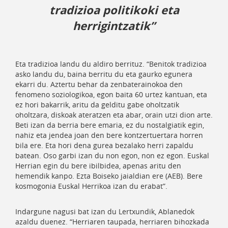
tradizioa politikoki eta
herrigintzatik”
Eta tradizioa landu du aldiro berrituz. “Benitok tradizioa
asko landu du, baina berritu du eta gaurko egunera
ekarri du. Aztertu behar da zenbaterainokoa den
fenomeno soziologikoa, egon baita 60 urtez kantuan, eta
ez hori bakarrik, aritu da gelditu gabe oholtzatik
oholtzara, diskoak ateratzen eta abar, orain utzi dion arte.
Beti izan da berria bere emaria, ez du nostalgiatik egin,
nahiz eta jendea joan den bere kontzertuertara horren
bila ere. Eta hori dena gurea bezalako herri zapaldu
batean. Oso garbi izan du non egon, non ez egon. Euskal
Herrian egin du bere ibilbidea, apenas aritu den
hemendik kanpo. Ezta Boiseko jaialdian ere (AEB). Bere
kosmogonia Euskal Herrikoa izan du erabat”.
Indargune nagusi bat izan du Lertxundik, Ablanedok
azaldu duenez. “Herriaren taupada, herriaren bihozkada