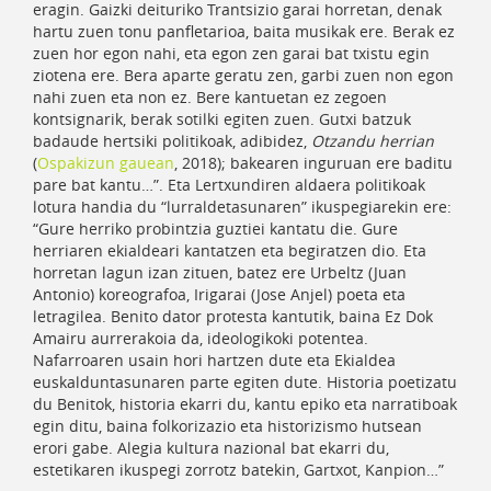
eragin. Gaizki deituriko Trantsizio garai horretan, denak
hartu zuen tonu panfletarioa, baita musikak ere. Berak ez
zuen hor egon nahi, eta egon zen garai bat txistu egin
ziotena ere. Bera aparte geratu zen, garbi zuen non egon
nahi zuen eta non ez. Bere kantuetan ez zegoen
kontsignarik, berak sotilki egiten zuen. Gutxi batzuk
badaude hertsiki politikoak, adibidez,
Otzandu herrian
(
Ospakizun gauean
, 2018); bakearen inguruan ere baditu
pare bat kantu…”. Eta Lertxundiren aldaera politikoak
lotura handia du “lurraldetasunaren” ikuspegiarekin ere:
“Gure herriko probintzia guztiei kantatu die. Gure
herriaren ekialdeari kantatzen eta begiratzen dio. Eta
horretan lagun izan zituen, batez ere Urbeltz (Juan
Antonio) koreografoa, Irigarai (Jose Anjel) poeta eta
letragilea. Benito dator protesta kantutik, baina Ez Dok
Amairu aurrerakoia da, ideologikoki potentea.
Nafarroaren usain hori hartzen dute eta Ekialdea
euskalduntasunaren parte egiten dute. Historia poetizatu
du Benitok, historia ekarri du, kantu epiko eta narratiboak
egin ditu, baina folkorizazio eta historizismo hutsean
erori gabe. Alegia kultura nazional bat ekarri du,
estetikaren ikuspegi zorrotz batekin, Gartxot, Kanpion…”