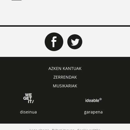
AZKEN KANTUAK
ZERRENDAK
MUSIKARIAK
diseinua
garapena