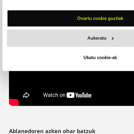
Onartu cookie guztiak
Aukeratu
Ukatu cookie-ak
Ablanedoren azken ohar batzuk