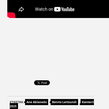
ETIKETAK:
Ane Ablanedo
Benito Lertxundi
Kanterri
2025