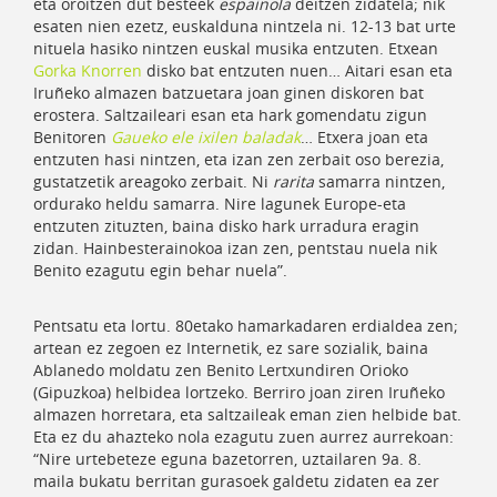
eta oroitzen dut besteek
espainola
deitzen zidatela; nik
esaten nien ezetz, euskalduna nintzela ni. 12-13 bat urte
nituela hasiko nintzen euskal musika entzuten. Etxean
Gorka Knorren
disko bat entzuten nuen… Aitari esan eta
Iruñeko almazen batzuetara joan ginen diskoren bat
erostera. Saltzaileari esan eta hark gomendatu zigun
Benitoren
Gaueko ele ixilen baladak
… Etxera joan eta
entzuten hasi nintzen, eta izan zen zerbait oso berezia,
gustatzetik areagoko zerbait. Ni
rarita
samarra nintzen,
ordurako heldu samarra. Nire lagunek Europe-eta
entzuten zituzten, baina disko hark urradura eragin
zidan. Hainbesterainokoa izan zen, pentstau nuela nik
Benito ezagutu egin behar nuela”.
Pentsatu eta lortu. 80etako hamarkadaren erdialdea zen;
artean ez zegoen ez Internetik, ez sare sozialik, baina
Ablanedo moldatu zen Benito Lertxundiren Orioko
(Gipuzkoa) helbidea lortzeko. Berriro joan ziren Iruñeko
almazen horretara, eta saltzaileak eman zien helbide bat.
Eta ez du ahazteko nola ezagutu zuen aurrez aurrekoan:
“Nire urtebeteze eguna bazetorren, uztailaren 9a. 8.
maila bukatu berritan gurasoek galdetu zidaten ea zer