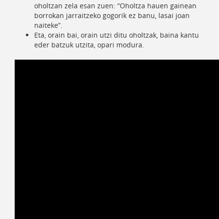
oholtzan zela esan zuen: “Oholtza hauen gainean
borrokan jarraitzeko gogorik ez banu, lasai joan
naiteke”.
Eta, orain bai, orain utzi ditu oholtzak, baina kantu
eder batzuk utzita, opari modura.