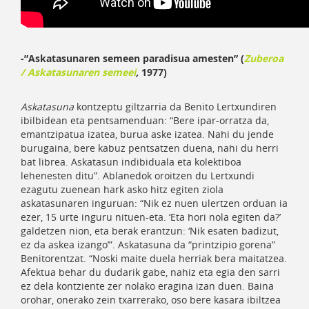
-”Askatasunaren semeen paradisua amesten” (
Zuberoa
/ Askatasunaren semeei
,
1977)
Askatasuna
kontzeptu giltzarria da Benito Lertxundiren
ibilbidean eta pentsamenduan: “Bere ipar-orratza da,
emantzipatua izatea, burua aske izatea. Nahi du jende
burugaina, bere kabuz pentsatzen duena, nahi du herri
bat librea. Askatasun indibiduala eta kolektiboa
lehenesten ditu”. Ablanedok oroitzen du Lertxundi
ezagutu zuenean hark asko hitz egiten ziola
askatasunaren inguruan: “Nik ez nuen ulertzen orduan ia
ezer, 15 urte inguru nituen-eta. ‘Eta hori nola egiten da?’
galdetzen nion, eta berak erantzun: ‘Nik esaten badizut,
ez da askea izango’”. Askatasuna da “printzipio gorena”
Benitorentzat. “Noski maite duela herriak bera maitatzea.
Afektua behar du dudarik gabe, nahiz eta egia den sarri
ez dela kontziente zer nolako eragina izan duen. Baina
orohar, onerako zein txarrerako, oso bere kasara ibiltzea