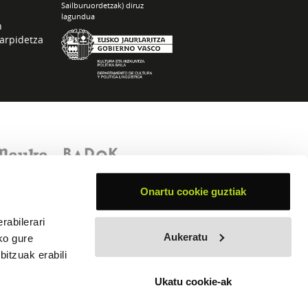
Sailburuordetzak) diruz
lagundua
n
arpidetza
Onartu cookie guztiak
rabilerari
Aukeratu
ko gure
itzuak erabili
Ukatu cookie-ak