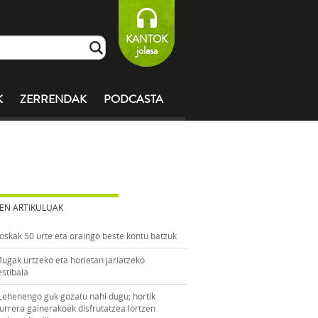
KANTOK
jolasa
K
ZERRENDAK
PODCASTA
EN ARTIKULUAK
oskak 50 urte eta oraingo beste kontu batzuk
ugak urtzeko eta horietan jariatzeko
estibala
Lehenengo guk gozatu nahi dugu; hortik
urrera gainerakoek disfrutatzea lortzen