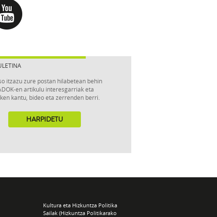
ULETINA
so itzazu zure postan hilabetean behin
DOK-en artikulu interesgarriak eta
ken kantu, bideo eta zerrenden berri.
HARPIDETU
Kultura eta Hizkuntza Politika
Sailak (Hizkuntza Politikarako