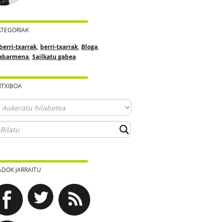
ATEGORIAK
,
,
,
berri-txarrak
berri-txarrak
Bloga
,
abarmena
Sailkatu gabea
RTXIBOA
ADOK JARRAITU