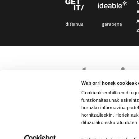
diseinua
garapena
Web orri honek cookieak e
Cookieak erabiltzen ditugu
funtzionaltasunak eskaintz
buruzko informazioa partek
hornitzaileekin. Horiek au
dituzulako eskuratu duten 