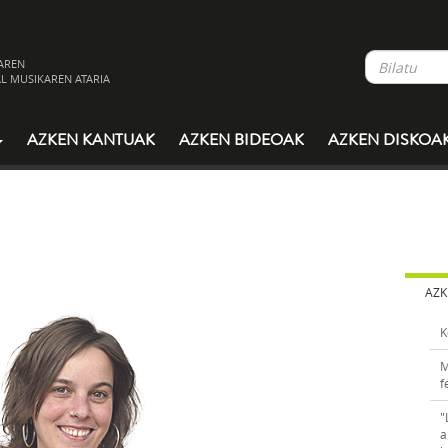
AREN
L MUSIKAREN ATARIA
AZKEN KANTUAK
AZKEN BIDEOAK
AZKEN DISKOA
AZK
K
M
f
"
a