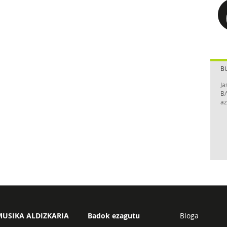
B
Ja
BA
az
USIKA ALDIZKARIA
Badok ezagutu
Bloga