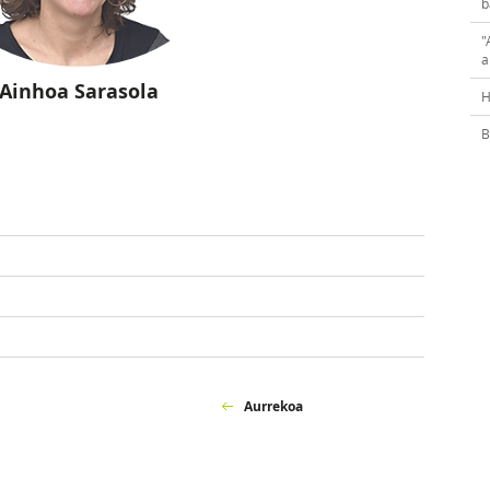
b
"
a
Ainhoa Sarasola
H
B
Aurrekoa