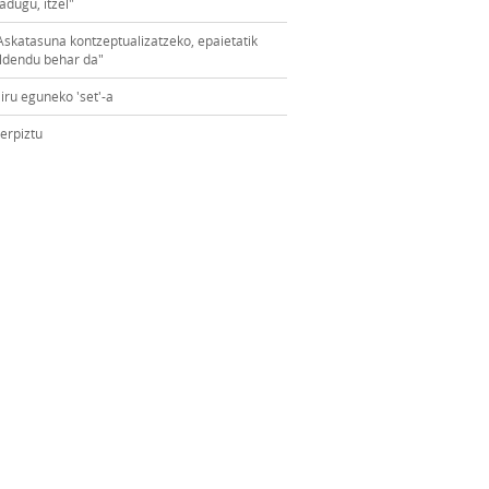
adugu, itzel"
Askatasuna kontzeptualizatzeko, epaietatik
ldendu behar da"
iru eguneko 'set'-a
erpiztu