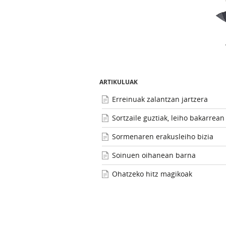
ARTIKULUAK
Erreinuak zalantzan jartzera
Sortzaile guztiak, leiho bakarrean
Sormenaren erakusleiho bizia
Soinuen oihanean barna
Ohatzeko hitz magikoak