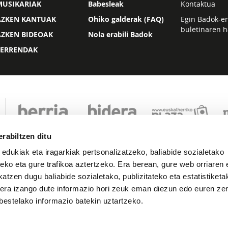
MUSIKARIAK
Babesleak
Kontaktua
AZKEN KANTUAK
Ohiko galderak (FAQ)
Egin Badok-e
buletinaren h
AZKEN BIDEOAK
Nola erabili Badok
ZERRENDAK
rabiltzen ditu
 edukiak eta iragarkiak pertsonalizatzeko, baliabide sozialetako
eko eta gure trafikoa aztertzeko. Era berean, gure web orriaren e
atzen dugu baliabide sozialetako, publizitateko eta estatistiketa
kera izango dute informazio hori zeuk eman diezun edo euren zerb
Lege oharra
Pribatutasuna
Cookie politika
bestelako informazio batekin uztartzeko.