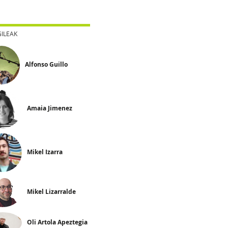
GILEAK
Alfonso Guillo
Amaia Jimenez
Mikel Izarra
Mikel Lizarralde
Oli Artola Apeztegia