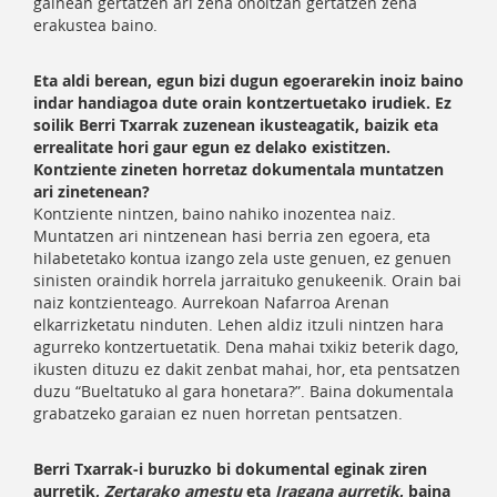
gainean gertatzen ari zena oholtzan gertatzen zena
erakustea baino.
Eta aldi berean, egun bizi dugun egoerarekin inoiz baino
indar handiagoa dute orain kontzertuetako irudiek. Ez
soilik Berri Txarrak zuzenean ikusteagatik, baizik eta
errealitate hori gaur egun ez delako existitzen.
Kontziente zineten horretaz dokumentala muntatzen
ari zinetenean?
Kontziente nintzen, baino nahiko inozentea naiz.
Muntatzen ari nintzenean hasi berria zen egoera, eta
hilabetetako kontua izango zela uste genuen, ez genuen
sinisten oraindik horrela jarraituko genukeenik. Orain bai
naiz kontzienteago. Aurrekoan Nafarroa Arenan
elkarrizketatu ninduten. Lehen aldiz itzuli nintzen hara
agurreko kontzertuetatik. Dena mahai txikiz beterik dago,
ikusten dituzu ez dakit zenbat mahai, hor, eta pentsatzen
duzu “Bueltatuko al gara honetara?”. Baina dokumentala
grabatzeko garaian ez nuen horretan pentsatzen.
Berri Txarrak-i buruzko bi dokumental eginak ziren
aurretik,
Zertarako amestu
eta
Iragana aurretik
, baina