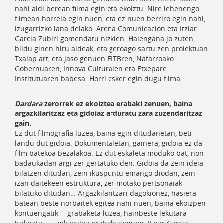
nahi aldi berean filma egin eta ekoiztu. Nire lehenengo
filmean horrela egin nuen, eta ez nuen berriro egin nahi,
izugarrizko lana delako. Arena Comunicación eta Itziar
Garcia Zubiri gomendatu nizkien. Haiengana jo zuten,
bildu ginen hiru aldeak, eta geroago sartu zen proiektuan
Txalap.art, eta jaso genuen EITBren, Nafarroako
Gobernuaren, Innova Culturalen eta Etxepare
Institutuaren babesa. Horri esker egin dugu filma.
Dardara
zerorrek ez ekoiztea erabaki zenuen, baina
argazkilaritzaz eta gidoiaz arduratu zara zuzendaritzaz
gain.
Ez dut filmografia luzea, baina egin ditudanetan, beti
landu dut gidoia. Dokumentaletan, gainera, gidoia ez da
film batekoa bezalakoa. Ez dut eskaleta moduko bat, non
badaukadan argi zer gertatuko den. Gidoia da zein ideia
bilatzen ditudan, zein ikuspuntu emango diodan, zein
izan daitekeen estruktura, zer motako pertsonaiak
bilatuko ditudan… Argazkilaritzari dagokionez, hasiera
batean beste norbaitek egitea nahi nuen, baina ekoizpen
kontuengatik —grabaketa luzea, hainbeste lekutara
bidaiatu…— nik egitea erabaki genuen. Itziar Garcia