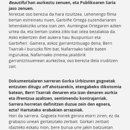
Beautiful
han aurkeztu zenuen, eta Publikoaren Saria
jaso zenuen.
Niretzat oso berezia da hara itzultzea. Lehenengo filma
bertan estreinatu nuen, Garbiñe Ortega zuzendariaren
lehendabiziko urtea izan zen. Aurtengoa Ortegaren azken
urtea da, eta bertan izatea ziklo bat ixtea bezalakoa da.
Asko eskertzen diet aukera hau Ikuspunturi eta
Garbiñeri. Gainera, askoz garrantzitsuago dena, Berri
Txarrak-i buruzko film bat, Nafarroako talde baten
ingurukoa, Nafarroako zinema jaialdirik
garrantzitsuenean aurkeztea, oso berezia dela iruditzen
zait.
Dokumentalaren sarreran Gorka Urbizuren gogoetak
entzuten ditugu
off
ahotsarekin, etengabeko dikotomia
batean, Berri Txarrak denaren eta izan denaren aurkia
eta ifrentzua azaltzen, sentimendu kontrajarriak.
Sarrera horretan definitzen duzue zein den egoera,
ezta? Hartutako erabakien arrazoiak.
Hori da sarrera. Gogoeta horiek gerora etorri ziren, ez da
grabazio unean gertatutako zerbait. Gorkari zerbait
idazteko eskatu nion, bere burua une jakin batzuetan