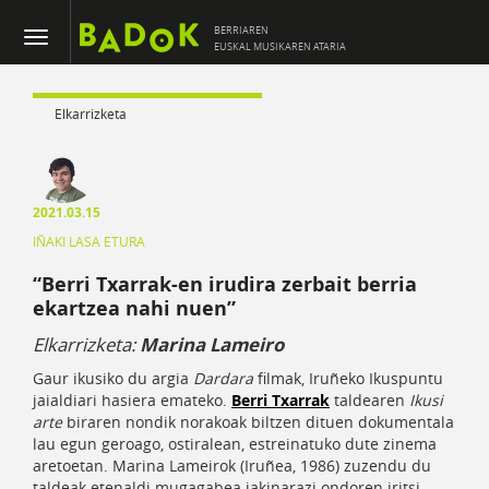
BERRIAREN
EUSKAL MUSIKAREN ATARIA
Elkarrizketa
2021.03.15
IÑAKI LASA ETURA
“Berri Txarrak-en irudira zerbait berria
ekartzea nahi nuen”
Elkarrizketa:
Marina Lameiro
Gaur ikusiko du argia
Dardara
filmak, Iruñeko Ikuspuntu
jaialdiari hasiera emateko.
Berri Txarrak
taldearen
Ikusi
arte
biraren nondik norakoak biltzen dituen dokumentala
lau egun geroago, ostiralean, estreinatuko dute zinema
aretoetan. Marina Lameirok (Iruñea, 1986) zuzendu du
taldeak etenaldi mugagabea jakinarazi ondoren iritsi