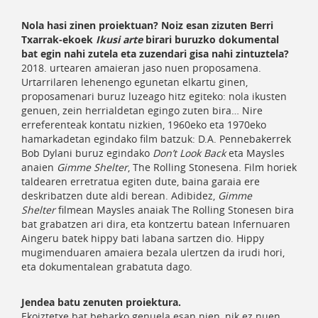
Nola hasi zinen proiektuan? Noiz esan zizuten Berri
Txarrak-ekoek
Ikusi arte
birari buruzko dokumental
bat egin nahi zutela eta zuzendari gisa nahi zintuztela?
2018. urtearen amaieran jaso nuen proposamena.
Urtarrilaren lehenengo egunetan elkartu ginen,
proposamenari buruz luzeago hitz egiteko: nola ikusten
genuen, zein herrialdetan egingo zuten bira… Nire
erreferenteak kontatu nizkien, 1960eko eta 1970eko
hamarkadetan egindako film batzuk: D.A. Pennebakerrek
Bob Dylani buruz egindako
Don’t Look Back
eta Maysles
anaien
Gimme Shelter
, The Rolling Stonesena. Film horiek
taldearen erretratua egiten dute, baina garaia ere
deskribatzen dute aldi berean. Adibidez,
Gimme
Shelter
filmean Maysles anaiak The Rolling Stonesen bira
bat grabatzen ari dira, eta kontzertu batean Infernuaren
Aingeru batek hippy bati labana sartzen dio. Hippy
mugimenduaren amaiera bezala ulertzen da irudi hori,
eta dokumentalean grabatuta dago.
Jendea batu zenuten proiektura.
Ekoiztetxe bat beharko genuela esan nien, nik ez nuen