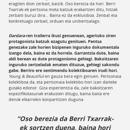
eragiten dion zerbait, baizik. Oso berezia da hori. Berri
Txarrak-ek pertsona mota batzuk erakartzen ditu, hitzak
zerbaiti buruz dira… Baina ez da esklusiboa. Zenbat eta
konkretuago zerbait, orduan eta unibertsalago.
Dardara
-ren trailerra ikusi genuenean, agertuko ziren
protagonista batzuk ezagutu genituen. Pentsa
genezake zale horien bizipenen inguruko dokumentala
izango dela, baina ez da horrela. Garrantzia dute, baina
aldi berean ez dute protagonismo gehiegi. Bakoitzaren
inguruko zertzeladak ematen dituzue, gehiegi sakondu
gabe. Berriro ere sentimendu kolektiboaren irudi hori.
Young & Beautiful
-en gauza bera egin genuen. Pertsonaia
kolektiboa da, eta pertsonaia kolektibo hori izan daiteke
gutako edonor. Giza esperientzia da, zale bakoitzaren
espezifikotasunak erakusten ditugu, baina baita ere
denok elkarrekin konpartitzen duguna.
“Oso berezia da Berri Txarrak-
ek sortzen duena, baina hori