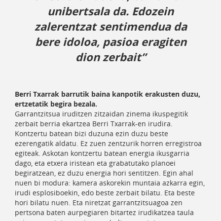
unibertsala da. Edozein
zalerentzat sentimendua da
bere idoloa, pasioa eragiten
dion zerbait”
Berri Txarrak barrutik baina kanpotik erakusten duzu,
ertzetatik begira bezala.
Garrantzitsua iruditzen zitzaidan zinema ikuspegitik
zerbait berria ekartzea Berri Txarrak-en irudira.
Kontzertu batean bizi duzuna ezin duzu beste
ezerengatik aldatu. Ez zuen zentzurik horren erregistroa
egiteak. Askotan kontzertu batean energia ikusgarria
dago, eta etxera iristean eta grabatutako planoei
begiratzean, ez duzu energia hori sentitzen. Egin ahal
nuen bi modura: kamera askorekin muntaia azkarra egin,
irudi esplosiboekin, edo beste zerbait bilatu. Eta beste
hori bilatu nuen. Eta niretzat garrantzitsuagoa zen
pertsona baten aurpegiaren bitartez irudikatzea taula