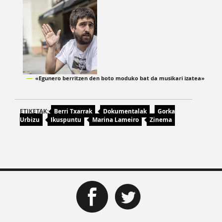
«Egunero berritzen den boto moduko bat da musikari izatea»
ETIKETAK:
Berri Txarrak
Dokumentalak
Gorka
Urbizu
Ikuspuntu
Marina Lameiro
Zinema