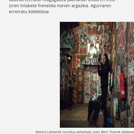
ziren hilabete frenetiko horien argazkia. Agurraren
erretratu kolektiboa.
Marina Lameirok mundua zeharkatu zuen Berri Txarrak taldeare