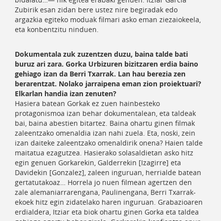
Zubirik esan zidan bere ustez nire begiradak edo
argazkia egiteko moduak filmari asko eman ziezaiokeela,
eta konbentzitu ninduen.
Dokumentala zuk zuzentzen duzu, baina talde bati
buruz ari zara. Gorka Urbizuren bizitzaren erdia baino
gehiago izan da Berri Txarrak. Lan hau berezia zen
berarentzat. Nolako jarraipena eman zion proiektuari?
Elkarlan handia izan zenuten?
Hasiera batean Gorkak ez zuen hainbesteko
protagonismoa izan behar dokumentalean, eta taldeak
bai, baina abestien bitartez. Baina ohartu ginen filmak
zaleentzako omenaldia izan nahi zuela. Eta, noski, zein
izan daiteke zaleentzako omenaldirik onena? Haien talde
maitatua ezagutzea. Hasierako solasaldietan asko hitz
egin genuen Gorkarekin, Galderrekin [Izagirre] eta
Davidekin [Gonzalez], zaleen inguruan, herrialde batean
gertatutakoaz… Horrela jo nuen filmean agertzen den
zale alemaniarrarengana, Paulinengana, Berri Txarrak-
ekoek hitz egin zidatelako haren inguruan. Grabazioaren
erdialdera, Itziar eta biok ohartu ginen Gorka eta taldea