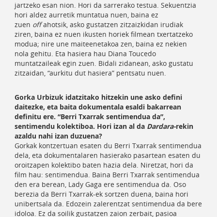
jartzeko esan nion. Hori da sarrerako testua. Sekuentzia
hori aldez aurretik muntatua nuen, baina ez
zuen
off
ahotsik, asko gustatzen zitzaizkidan irudiak
ziren, baina ez nuen ikusten horiek filmean txertatzeko
modua; nire une maiteenetakoa zen, baina ez nekien
nola gehitu. Eta hasiera hau Diana Toucedo
muntatzaileak egin zuen. Bidali zidanean, asko gustatu
zitzaidan, “aurkitu dut hasiera” pentsatu nuen.
Gorka Urbizuk idatzitako hitzekin une asko defini
daitezke, eta baita dokumentala esaldi bakarrean
definitu ere. “Berri Txarrak sentimendua da”,
sentimendu kolektiboa. Hori izan al da
Dardara­-
rekin
azaldu nahi izan duzuena?
Gorkak kontzertuan esaten du Berri Txarrak sentimendua
dela, eta dokumentalaren hasierako pasartean esaten du
oroitzapen kolektibo baten hazia dela. Niretzat, hori da
film hau: sentimendua. Baina Berri Txarrak sentimendua
den era berean, Lady Gaga ere sentimendua da. Oso
berezia da Berri Txarrak-ek sortzen duena, baina hori
unibertsala da. Edozein zalerentzat sentimendua da bere
idoloa. Ez da soilik gustatzen zaion zerbait, pasioa