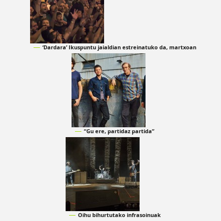
‘Dardara’ Ikuspuntu jaialdian estreinatuko da, martxoan
“Gu ere, partidaz partida”
Oihu bihurtutako infrasoinuak