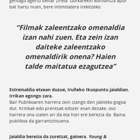
gehiago agertu behar zirela. Gorkarekin konfiantza apur
bat hartu nuen, bere intimitatera irekitzeko.
“Filmak zaleentzako omenaldia
izan nahi zuen. Eta zein izan
daiteke zaleentzako
omenaldirik onena? Haien
talde maitatua ezagutzea”
Estreinaldia etxean duzue, Iruñeko Ikuspuntu jaialdian.
Irrikan egongo zara.
Bai! Publikoaren harrera zein izango den jakiteko gogoa
dut. Kritikak edo prentsak edozer esan dezake, oso
harrera ona izaten ari da eta hori ere berezia da. Baina
publikoa da garrantzitsuena.
Jaialdia berezia da zuretzat, gainera.
Young &