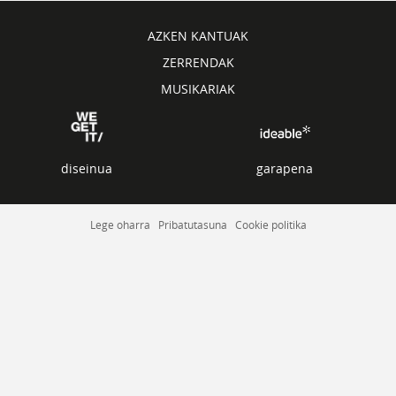
AZKEN KANTUAK
ZERRENDAK
MUSIKARIAK
diseinua
garapena
Lege oharra
Pribatutasuna
Cookie politika