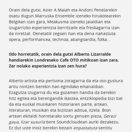
Orain dela gutxi, Asier A.Maiah eta Andoni Penelarekin
osatu dugun Marruska Ensemble izeneko hirukotearekin
Belgikan izan gara, Meakusma izeneko jaialdian eta
izugarrizko esperientzia berritzaile eta freskagarria izan
da niretzat. Denetatik zegoen han eta dena nahastuta:
opera, performancea, technoa, abangoardia, folka…
Ildo horretatik, orain dela gutxi Alberto Lizarralde
handiarekin Londreseko Cafe OTO mitikoan izan zara.
Zer nolako esperientzia izan zen hura?
Alberto artista eta pertsona zoragarria da eta oso gustura
aritu nintzen berekin han egindako emanaldian.
Ezagutza izugarria du eta gozamen handia da berekin
hitz egitea eta berengandik ikastea, entziklopedia bizi bat
da eta euskal musikaren historiaren parte, artean,
literaturan, musikan eta bizitzan aditua, itzela. Bion
artean ekitaldi horretarako sortu genuen pieza,
Gerezi
gaua, lizar xuxurla
bere Soundcloudean aurki dezakezu.
Ez dut uste inoiz berekin bezain
enpastatuta
sentitu