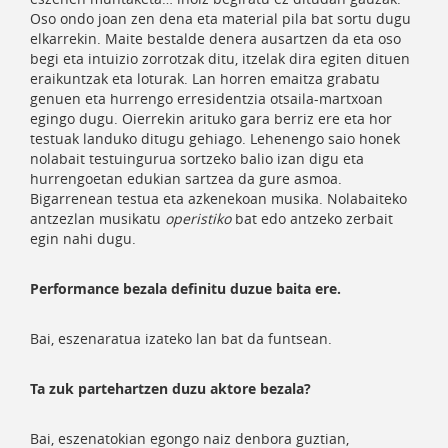
Oso ondo joan zen dena eta material pila bat sortu dugu
elkarrekin. Maite bestalde denera ausartzen da eta oso
begi eta intuizio zorrotzak ditu, itzelak dira egiten dituen
eraikuntzak eta loturak. Lan horren emaitza grabatu
genuen eta hurrengo erresidentzia otsaila-martxoan
egingo dugu. Oierrekin arituko gara berriz ere eta hor
testuak landuko ditugu gehiago. Lehenengo saio honek
nolabait testuingurua sortzeko balio izan digu eta
hurrengoetan edukian sartzea da gure asmoa.
Bigarrenean testua eta azkenekoan musika. Nolabaiteko
antzezlan musikatu
operistiko
bat edo antzeko zerbait
egin nahi dugu.
Performance bezala definitu duzue baita ere.
Bai, eszenaratua izateko lan bat da funtsean.
Ta zuk partehartzen duzu aktore bezala?
Bai, eszenatokian egongo naiz denbora guztian,