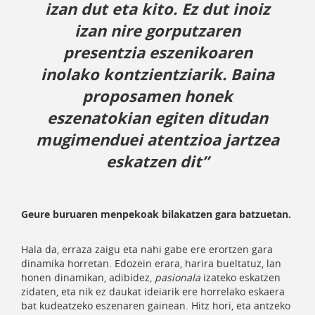
izan dut eta kito. Ez dut inoiz
izan nire gorputzaren
presentzia eszenikoaren
inolako kontzientziarik. Baina
proposamen honek
eszenatokian egiten ditudan
mugimenduei atentzioa jartzea
eskatzen dit”
Geure buruaren menpekoak bilakatzen gara batzuetan.
Hala da, erraza zaigu eta nahi gabe ere erortzen gara
dinamika horretan. Edozein erara, harira bueltatuz, lan
honen dinamikan, adibidez,
pasionala
izateko eskatzen
zidaten, eta nik ez daukat ideiarik ere horrelako eskaera
bat kudeatzeko eszenaren gainean. Hitz hori, eta antzeko