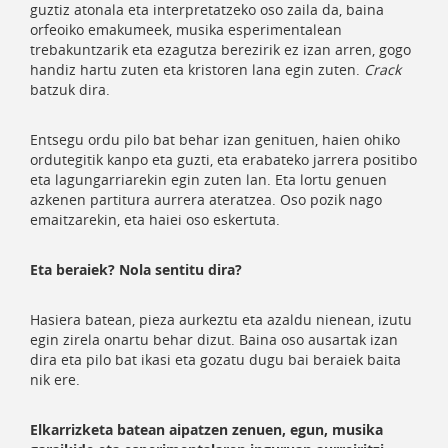
guztiz atonala eta interpretatzeko oso zaila da, baina
orfeoiko emakumeek, musika esperimentalean
trebakuntzarik eta ezagutza berezirik ez izan arren, gogo
handiz hartu zuten eta kristoren lana egin zuten.
Crack
batzuk dira.
Entsegu ordu pilo bat behar izan genituen, haien ohiko
ordutegitik kanpo eta guzti, eta erabateko jarrera positibo
eta lagungarriarekin egin zuten lan. Eta lortu genuen
azkenen partitura aurrera ateratzea. Oso pozik nago
emaitzarekin, eta haiei oso eskertuta.
Eta beraiek? Nola sentitu dira?
Hasiera batean, pieza aurkeztu eta azaldu nienean, izutu
egin zirela onartu behar dizut. Baina oso ausartak izan
dira eta pilo bat ikasi eta gozatu dugu bai beraiek baita
nik ere.
Elkarrizketa batean aipatzen zenuen, egun, musika