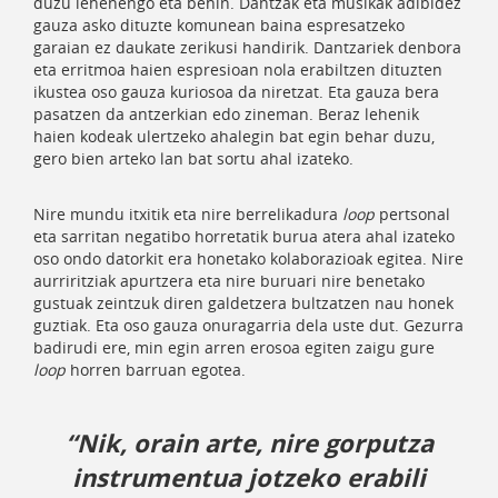
duzu lehenengo eta behin. Dantzak eta musikak adibidez
gauza asko dituzte komunean baina espresatzeko
garaian ez daukate zerikusi handirik. Dantzariek denbora
eta erritmoa haien espresioan nola erabiltzen dituzten
ikustea oso gauza kuriosoa da niretzat. Eta gauza bera
pasatzen da antzerkian edo zineman. Beraz lehenik
haien kodeak ulertzeko ahalegin bat egin behar duzu,
gero bien arteko lan bat sortu ahal izateko.
Nire mundu itxitik eta nire berrelikadura
loop
pertsonal
eta sarritan negatibo horretatik burua atera ahal izateko
oso ondo datorkit era honetako kolaborazioak egitea. Nire
aurriritziak apurtzera eta nire buruari nire benetako
gustuak zeintzuk diren galdetzera bultzatzen nau honek
guztiak. Eta oso gauza onuragarria dela uste dut. Gezurra
badirudi ere, min egin arren erosoa egiten zaigu gure
loop
horren barruan egotea.
“Nik, orain arte, nire gorputza
instrumentua jotzeko erabili