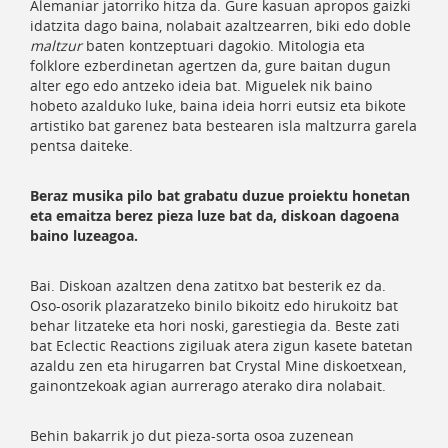
Alemaniar jatorriko hitza da. Gure kasuan apropos gaizki
idatzita dago baina, nolabait azaltzearren, biki edo doble
maltzur
baten kontzeptuari dagokio. Mitologia eta
folklore ezberdinetan agertzen da, gure baitan dugun
alter ego edo antzeko ideia bat. Miguelek nik baino
hobeto azalduko luke, baina ideia horri eutsiz eta bikote
artistiko bat garenez bata bestearen isla maltzurra garela
pentsa daiteke.
Beraz musika pilo bat grabatu duzue proiektu honetan
eta emaitza berez pieza luze bat da, diskoan dagoena
baino luzeagoa.
Bai. Diskoan azaltzen dena zatitxo bat besterik ez da.
Oso-osorik plazaratzeko binilo bikoitz edo hirukoitz bat
behar litzateke eta hori noski, garestiegia da. Beste zati
bat Eclectic Reactions zigiluak atera zigun kasete batetan
azaldu zen eta hirugarren bat Crystal Mine diskoetxean,
gainontzekoak agian aurrerago aterako dira nolabait.
Behin bakarrik jo dut pieza-sorta osoa zuzenean