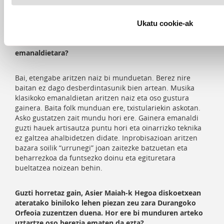
okerragoa da.
Ukatu cookie-ak
Eta mundu esperimental horretan aritu eta gero
bueltatu izan zara mundu akademikoko zuzeneko
emanaldietara?
Bai, etengabe aritzen naiz bi munduetan. Berez nire
baitan ez dago desberdintasunik bien artean. Musika
klasikoko emanaldietan aritzen naiz eta oso gustura
gainera. Baita folk munduan ere, txistulariekin askotan.
Asko gustatzen zait mundu hori ere. Gainera emanaldi
guzti hauek artisautza puntu hori eta oinarrizko teknika
ez galtzea ahalbidetzen didate. Inprobisazioan aritzen
bazara soilik “urrunegi” joan zaitezke batzuetan eta
beharrezkoa da funtsezko doinu eta egituretara
bueltatzea noizean behin.
Guzti horretaz gain, Asier Maiah-k Hegoa diskoetxean
ateratako biniloko lehen piezan zeu zara Durangoko
Orfeoia zuzentzen duena. Hor ere bi munduren arteko
uztartze oso berezia ematen da ezta?