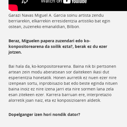
Garazi Navas Miguel A. Garcia soinu artista zendu
berriarekin, elkarrekin erresidentzia artistiko bat egin
ostean, zuzeneko emanaldian, Bilbon.
Beraz, Miguelen papera zuzendari edo ko-
konpositorearena da soilik ezta?, berak ez du ezer
jotzen.
Bai hala da, ko-konpositorearena. Baina nik bi pertsonen
artean zein modu aberatsean sor daitekeen ikasi dut
esperientzia honetatik. Honen aurretik ez nuen ezer nire
izenpean sortu, inprobisazio bat edo beste eginda nituen
baina inoiz ez nire izena jarri eta nire sormen lana zela
esan zitekeen ezer. Karrera barruan ere, interpretazio
alorretik joan naiz, eta ez konposizioaren aldetik.
Dopelganger izen hori nondik dator?