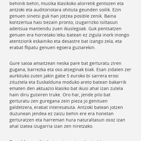
behinik behin, musika klasikoko alorretik gentozen eta
antzoki eta auditoriotara ohituta geunden soilik. Ezin
genuen sinetsi guk han jotzea posible zenik. Baina
kontzertua hasi bezain pronto, izugarrizko isiltasun
adeitsua mantendu zuen ikuslegoak. Guk pentsatzen
genuen era horretako leku batean ez zigula inork inongo
atentziorik eskainiko eta desastre bat izango zela, eta
erabat flipatu genuen egoera guziarekin.
Gure saioa amaitzean neska pare bat gerturatu ziren
gugana, barrezka eta oso atseginak biak. Esan zidaten zer
aurkituko zuten jakin gabe 5 euroko bi sarrera erosi
zituztela eta Euskalduna moduko areto batean bakarrik
ematen den aktuazio klasiko bat ikusi ahal izan zutela
hain diru gutxiren truke. Oro har, jende pilo bat
gerturatu zen guregana zein pieza jo genituen
galdetzera, erabat interesatuta. Antzoki batean jotzen
duzunean jendea ez zaizu behin ere era honetan
gerturatzen eta harreman hura naturaltasun osoz izan
ahal izatea izugarria izan zen niretzako.