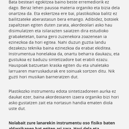
Bata besteari egokitzea baino beste erremediorik ez
dago. Beraz lehen pausoa materia organiko eta bizia dela
onartzea da. Eta eskertzea ere bai, plastikozkoa balitz ez
bailitzateke aberastasun bera emango. Adibidez, botoiek
zapaltzean egiten duten zarata, akordeoilari asko hau
disimulatzen eta isilarazten saiatzen dira estudioko
grabaketetan, baina gero zuzenekora zoazenean ia
ezinezkoa da hori egitea. Nahi duzun guztia landu
dezakezu teknika baina ezinezkoa da erabat ekiditea.
Instrumentua honelakoa da, onartu beharra daukazu, eta
gustukoa ez baduzu sintetizadore bat erabili ezazu.
Hauspoak batzuetan kraska egiten du eta uhaletako
larruaren marruskadurak ere soinuak sortzen ditu. Nik
guzti hori musikan barneratzen dut.
Plastikozko instrumentu edota sintetizadoreen aurka ez
daukat ezer, baina akordeoiaren izaera organiko bizi hori
asko gustatzen zait eta nortasun handia ematen diola
uste dut.
Nolabait zure lanarekin instrumentu oso fisiko baten
aldarrikapen bat egiten ari zara. Hori dela eta,