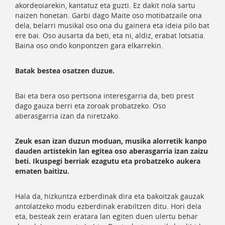
akordeoiarekin, kantatuz eta guzti. Ez dakit nola sartu
naizen honetan. Garbi dago Maite oso motibatzaile ona
dela, belarri musikal oso ona du gainera eta ideia pilo bat
ere bai. Oso ausarta da beti, eta ni, aldiz, erabat lotsatia.
Baina oso ondo konpontzen gara elkarrekin.
Batak bestea osatzen duzue.
Bai eta bera oso pertsona interesgarria da, beti prest
dago gauza berri eta zoroak probatzeko. Oso
aberasgarria izan da niretzako.
Zeuk esan izan duzun moduan, musika alorretik kanpo
dauden artistekin lan egitea oso aberasgarria izan zaizu
beti. Ikuspegi berriak ezagutu eta probatzeko aukera
ematen baitizu.
Hala da, hizkuntza ezberdinak dira eta bakoitzak gauzak
antolatzeko modu ezberdinak erabiltzen ditu. Hori dela
eta, besteak zein eratara lan egiten duen ulertu behar