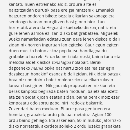
kantatu nuen estreinako aldiz, ordura arte ez
baitzitzaidan burutik pasa ere gai nintzenik. Emanaldi
batzuren ondoren bikote bezala elkarlan sakonago eta
sendoago batean murgiltzen hasi ginen biok. Lan
horretatik atera da Hegoa diskoetxeko diskoa, nahiz eta
gure lehen asmoa ez izan disko bat grabatzea. Miguelek
90eko hamarkadan editatu zuen bere lehen diskoa bidali
zidan nik horren inguruan lan egiteko. Gaur egun egiten
duen musika baino askoz pop kutsu handiagoa du
grabaketa horrek. Ez da komertziala noski, baina tonu eta
melodia aldetik askoz
tonalagoa
nolabait. Berak
dagoeneko
mania
pixka bat hartu zion eta “ea zer egin
dezakezun honekin” esanez bidali zidan. Nik ideia batzuk
bota nizkion doinu haiek moldatzeko eta elkartrukean
lanean hasi ginen. Nik gauzak proposatzen nizkion eta
berak kanpoko begirada baten moduan, baietz ala ezetz
eta zein bidetik joan esaten zidan, baina berak inoiz ezer
konposatu edo sortu gabe, niri iradokiz bakarrik.
Zuzendari baten moduan. Bi urte pasa genituen era
honetan, grabaketa ordu pilo bat metatuz. Agian 100
ordu baino gehiago. Eta azkenean, 50 minutuko jatorrizko
disko horretatik, akordeoi soileko 2 ordu luzeko grabaketa