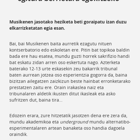
Musikenen jasotako heziketa beti goraipatu izan duzu
elkarrizketatan egia esan.
Bai, bai Musikenen baita aurretik ezagutu nituen
kontserbatorio edo eskoletan ere. Pitin bat topikoa baldin
bada ere hau esatea, mundu guzti horrek sakrifizio handi
bat eskatu zidan arren oso eskertuta nago. Azterketa
baterako 12-13 urte eskasekin zeu bakarrik tribunal
baten aurrean jotzea oso esperientzia gogorra da, baina
bizitzan ailegatzen zaizkizun beste hainbat erronketarako
prestatzen zaitu ere. Orain irakaslea naiz eta
tribunalaren aldetik ikusten ditut ikasleak eta asko
sufritzen dut, baina tira…
Edozein erara, zure hitzetatik jasotzen dena ere zera da,
mundu akademikoa eta
underground
mundu alternatibo-
esperimentalaren artean banaketa oso handia dagoela
oraindik.