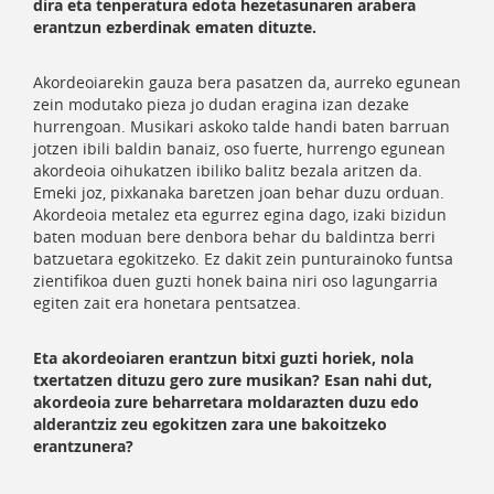
dira eta tenperatura edota hezetasunaren arabera
erantzun ezberdinak ematen dituzte.
Akordeoiarekin gauza bera pasatzen da, aurreko egunean
zein modutako pieza jo dudan eragina izan dezake
hurrengoan. Musikari askoko talde handi baten barruan
jotzen ibili baldin banaiz, oso fuerte, hurrengo egunean
akordeoia oihukatzen ibiliko balitz bezala aritzen da.
Emeki joz, pixkanaka baretzen joan behar duzu orduan.
Akordeoia metalez eta egurrez egina dago, izaki bizidun
baten moduan bere denbora behar du baldintza berri
batzuetara egokitzeko. Ez dakit zein punturainoko funtsa
zientifikoa duen guzti honek baina niri oso lagungarria
egiten zait era honetara pentsatzea.
Eta akordeoiaren erantzun bitxi guzti horiek, nola
txertatzen dituzu gero zure musikan? Esan nahi dut,
akordeoia zure beharretara moldarazten duzu edo
alderantziz zeu egokitzen zara une bakoitzeko
erantzunera?