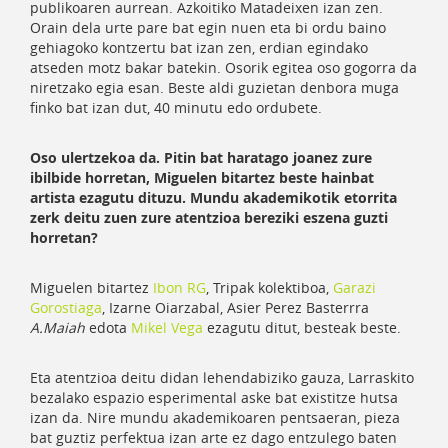
publikoaren aurrean. Azkoitiko Matadeixen izan zen.
Orain dela urte pare bat egin nuen eta bi ordu baino
gehiagoko kontzertu bat izan zen, erdian egindako
atseden motz bakar batekin. Osorik egitea oso gogorra da
niretzako egia esan. Beste aldi guzietan denbora muga
finko bat izan dut, 40 minutu edo ordubete.
Oso ulertzekoa da. Pitin bat haratago joanez zure
ibilbide horretan, Miguelen bitartez beste hainbat
artista ezagutu dituzu. Mundu akademikotik etorrita
zerk deitu zuen zure atentzioa bereziki eszena guzti
horretan?
Miguelen bitartez
Ibon RG
, Tripak kolektiboa,
Garazi
Gorostiaga
, Izarne Oiarzabal, Asier Perez Basterrra
A.Maiah
edota
Mikel Vega
ezagutu ditut, besteak beste.
Eta atentzioa deitu didan lehendabiziko gauza, Larraskito
bezalako espazio esperimental aske bat existitze hutsa
izan da.
Nire mundu akademikoaren pentsaeran, pieza
bat guztiz perfektua izan arte ez dago entzulego baten