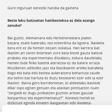
Gure inguruan bereziki handia da gainera.
Beste leku batzuetan hainbestekoa ez dela esango
zenuke?
Bai guztiz. Alemaniara edo Herbehereetara joaten
bazara, esate baterako, oso ezberdina da egoera. Ikasketa
bera ere ez da hemen bezain isolatua. Han karrera bat
ikasten ari zaren bitartean zure kasa beste gauza batzuk
probatu eta esperimentatu ditzakezu, eskura daudelako,
hemen bide finko batetik ateratzea ez da batere erraza.
Musikenen adibidez jazz eta klasikoaren arteko banaketa
dago eta bata edo bestea aukeratzera behartuta zaude
eta behin bat hartuta ez duzu bestearen ezer edo ia ezer
ikasten. Baina gero korridoreetan, bi aldeetako ikasleok
elkar topo egiten genuen eta askotan pentsatzen nuen
“zergatik ez dugu probatzen guztion artean gauzak
konpartituz eta esperimentatuz?”. Konexio horiek ez
dizkizute eginda ematen ikasgaietan edo ikasketa-
planetan. Azkenean pertsona helduak gara, egokiagoa