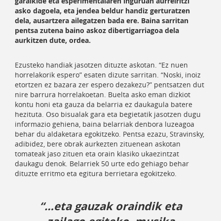
garaikide eta esperimentalaren inguruan aurreiritzi
asko dagoela, eta jendea beldur handiz gerturatzen
dela, ausartzera ailegatzen bada ere. Baina sarritan
pentsa zutena baino askoz dibertigarriagoa dela
aurkitzen dute, ordea.
Ezusteko handiak jasotzen dituzte askotan. “Ez nuen
horrelakorik espero” esaten dizute sarritan. “Noski, inoiz
etortzen ez bazara zer espero dezakezu?” pentsatzen dut
nire barrura horrelakoetan
. Buelta asko eman dizkiot
kontu honi eta gauza da belarria ez daukagula batere
hezituta.
Oso bisualak gara eta begietatik jasotzen dugu
informazio gehiena, baina belarriak denbora luzeagoa
behar du aldaketara egokitzeko. Pentsa ezazu, Stravinsky,
adibidez, bere obrak aurkezten zituenean askotan
tomateak jaso zituen eta orain klasiko ukaezintzat
daukagu denok.
Belarriek 50 urte edo gehiago behar
dituzte erritmo eta egitura berrietara egokitzeko.
“…eta gauzak oraindik eta