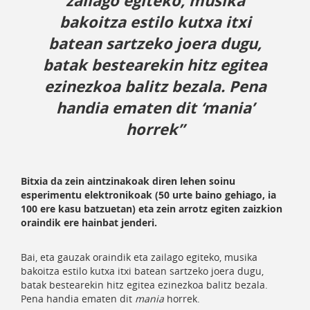
zailago egiteko, musika
bakoitza estilo kutxa itxi
batean sartzeko joera dugu,
batak bestearekin hitz egitea
ezinezkoa balitz bezala. Pena
handia ematen dit ‘mania’
horrek”
Bitxia da zein aintzinakoak diren lehen soinu
esperimentu elektronikoak (50 urte baino gehiago, ia
100 ere kasu batzuetan) eta zein arrotz egiten zaizkion
oraindik ere hainbat jenderi.
Bai, eta gauzak oraindik eta zailago egiteko, musika
bakoitza estilo kutxa itxi batean sartzeko joera dugu,
batak bestearekin hitz egitea ezinezkoa balitz bezala.
Pena handia ematen dit
mania
horrek.