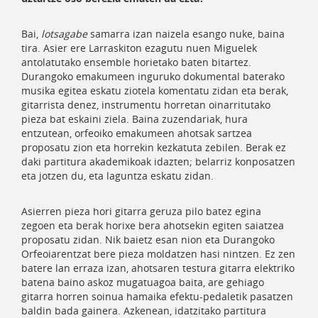
Bai,
lotsagabe
samarra izan naizela esango nuke, baina
tira. Asier ere Larraskiton ezagutu nuen Miguelek
antolatutako ensemble horietako baten bitartez.
Durangoko emakumeen inguruko dokumental baterako
musika egitea eskatu ziotela komentatu zidan eta berak,
gitarrista denez, instrumentu horretan oinarritutako
pieza bat eskaini ziela. Baina zuzendariak, hura
entzutean, orfeoiko emakumeen ahotsak sartzea
proposatu zion eta horrekin kezkatuta zebilen. Berak ez
daki partitura akademikoak idazten; belarriz konposatzen
eta jotzen du, eta laguntza eskatu zidan.
Asierren pieza hori gitarra geruza pilo batez egina
zegoen eta berak horixe bera ahotsekin egiten saiatzea
proposatu zidan. Nik baietz esan nion eta Durangoko
Orfeoiarentzat bere pieza moldatzen hasi nintzen. Ez zen
batere lan erraza izan, ahotsaren testura gitarra elektriko
batena baino askoz mugatuagoa baita, are gehiago
gitarra horren soinua hamaika efektu-pedaletik pasatzen
baldin bada gainera. Azkenean, idatzitako partitura