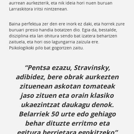
aurrean aurkezterik, eta nik ideia hori nuen buruan
Larraskitora iritsi nintzenean.
Baina perfektua zer den ere inork ez daki, eta horrek zure
buruari presio handia botatzen dio. Egia da, bestalde,
disziplina eta lan ohitura sendo bat izatera behartzen
zaituela, eta hori oso lagungarria zaizula ere.
Psikologikoki pilo bat gogortzen zaitu.
“Pentsa ezazu, Stravinsky,
adibidez, bere obrak aurkezten
zituenean askotan tomateak
jaso zituen eta orain klasiko
ukaezintzat daukagu denok.
Belarriek 50 urte edo gehiago
behar dituzte erritmo eta
egitura berrietara egokitzeko”