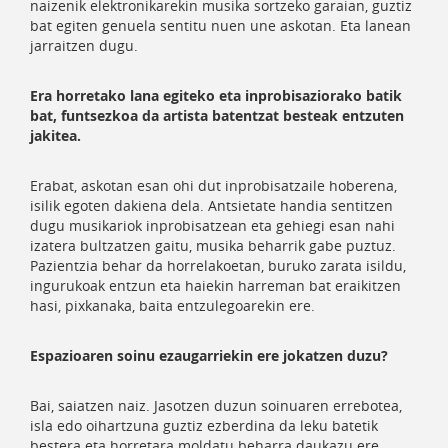
naizenik elektronikarekin musika sortzeko garaian, guztiz
bat egiten genuela sentitu nuen une askotan. Eta lanean
jarraitzen dugu.
Era horretako lana egiteko eta inprobisaziorako batik
bat, funtsezkoa da artista batentzat besteak entzuten
jakitea.
Erabat, askotan esan ohi dut inprobisatzaile hoberena,
isilik egoten dakiena dela. Antsietate handia sentitzen
dugu musikariok inprobisatzean eta gehiegi esan nahi
izatera bultzatzen gaitu, musika beharrik gabe puztuz.
Pazientzia behar da horrelakoetan, buruko zarata isildu,
ingurukoak entzun eta haiekin harreman bat eraikitzen
hasi, pixkanaka, baita entzulegoarekin ere.
Espazioaren soinu ezaugarriekin ere jokatzen duzu?
Bai, saiatzen naiz. Jasotzen duzun soinuaren errebotea,
isla edo oihartzuna guztiz ezberdina da leku batetik
bestera eta horretara moldatu beharra daukazu ere.