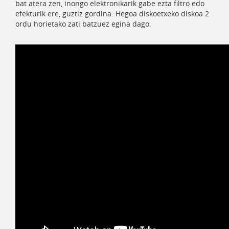
bat atera zen, inongo elektronikarik gabe ezta filtro edo
efekturik ere, guztiz gordina. Hegoa diskoetxeko diskoa 2
ordu horietako zati batzuez egina dago.