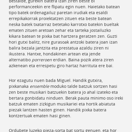
Bestalde, gurekin batera izan ziren beste bi
performanceekin ere flipatu egin nuen. Haietako batean
tipo batek ordenagailuz paretan irudiak eta esaldi
errepikakorrak proiektatzen zituen eta beste batean
neska batek txatarraz betetako karrotxo batekin bueltak
ematen zituen aretoan zehar eta tarteka jostailuzko
kikara batean te pixka bat hartzera geratzen zen. Guzti
hori gutxi balitz, nire gurasoak antzoki batera joan izan
balira bezala jantzita eta prestatua azaldu ziren ni
ikustera. Hantxe, hondakinen artean eta jende
alternatibo
porreroen
erdian. Baina pozik atera ziren
azkenean eta errespetu giro hartaz harrituta ere bai.
Hor ezagutu nuen bada Miguel. Handik gutxira,
pixkanaka
ensemble
moduko talde batzuk sortzen hasi
zen beste musikari batzuekin batera jo ahal izateko eta
bertara gonbidatu ninduen. Berak pauta minimo oso ireki
batzuk ematen zizkigun musikariei eta hortik abiatuta
piezak lantzen hasten ginen. Handik pixka batera
kontzertuak ematen hasi ginen.
Ordubete luzeko pieza-sorta bat sortu genuen, eta hor