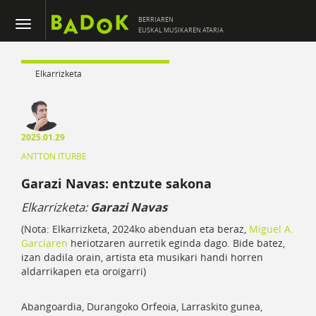
BERRIAREN
EUSKAL MUSIKAREN ATARIA
Elkarrizketa
2025.01.29
ANTTON ITURBE
Garazi Navas: entzute sakona
Elkarrizketa:
Garazi Navas
(Nota: Elkarrizketa, 2024ko abenduan eta beraz,
Miguel A.
Garcíaren
heriotzaren aurretik eginda dago. Bide batez,
izan dadila orain, artista eta musikari handi horren
aldarrikapen eta oroigarri)
Abangoardia, Durangoko Orfeoia, Larraskito gunea,