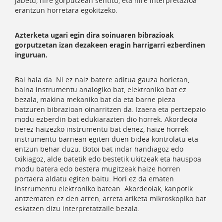
jabetu, nire gorputzean sentitu, eta nire interpretazioa
erantzun horretara egokitzeko.
Azterketa ugari egin dira soinuaren bibrazioak
gorputzetan izan dezakeen eragin harrigarri ezberdinen
inguruan.
Bai hala da. Ni ez naiz batere aditua gauza horietan,
baina instrumentu analogiko bat, elektroniko bat ez
bezala, makina mekaniko bat da eta barne pieza
batzuren bibrazioan oinarritzen da. Izaera eta pertzepzio
modu ezberdin bat edukiarazten dio horrek. Akordeoia
berez haizezko instrumentu bat denez, haize horrek
instrumentu barnean egiten duen bidea kontrolatu eta
entzun behar duzu. Botoi bat indar handiagoz edo
txikiagoz, alde batetik edo bestetik ukitzeak eta hauspoa
modu batera edo bestera mugitzeak haize horren
portaera aldatu egiten baitu. Hori ez da ematen
instrumentu elektroniko batean. Akordeoiak, kanpotik
antzematen ez den arren, arreta ariketa mikroskopiko bat
eskatzen dizu interpretatzaile bezala.