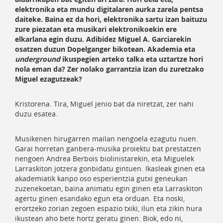
elektronika eta mundu digitalaren aurka zarela pentsa
daiteke. Baina ez da hori, elektronika sartu izan baituzu
zure piezatan eta musikari elektronikoekin ere
elkarlana egin duzu. Adibidez Miguel A. Garciarekin
osatzen duzun Dopelganger bikotean. Akademia eta
underground
ikuspegien arteko talka eta uztartze hori
nola eman da? Zer nolako garrantzia izan du zuretzako
Miguel ezagutzeak?
Kristorena. Tira, Miguel jenio bat da niretzat, zer nahi
duzu esatea.
Musikenen hirugarren mailan nengoela ezagutu nuen.
Garai horretan ganbera-musika proiektu bat prestatzen
nengoen Andrea Berbois biolinistarekin, eta Miguelek
Larraskiton jotzera gonbidatu gintuen. Ikasleak ginen eta
akademiatik kanpo oso esperientzia gutxi geneukan
zuzenekoetan, baina animatu egin ginen eta Larraskiton
agertu ginen esandako egun eta orduan. Eta noski,
erortzeko zorian zegoen espazio txiki, ilun eta zikin hura
ikustean aho bete hortz geratu ginen. Biok, edo ni,