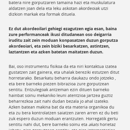
batera nire gorputzaren tamaina hazi eta muskulatura
aldatzen joan dela eta leku askotan akordeoiak utzi
dizkion markak eta formak dituela.
Ez dut akordeoilari gehiegi ezagutzen egia esan, baina
zure performanceak ikusi ditudanean oso deigarria
iruditu zait zein moduan konpasatzen duzun gorputza
akordeoiari, eta zein biziki besarkatzen, astintzen,
laztantzen eta azken batetan maitatzen duzun.
Bai, oso instrumentu fisikoa da eta niri kontaktua izatea
gustatzen zait gainera, eta uhalak bereziki estutzen ditut
horretarako. Besarkatu beharra daukazu ondo jotzeko ,
eta bere barneko piezen bibrazioa zure gorputzean
sentitu. Entzulegoak antzeman ezin dituen barneko
hainbat soinu mekaniko leuni atentzioa jartzea guztiz
beharrezkoa zait nahi dudan bezala jo ahal izateko.
Azken batean makina bat da eta materia organikoa du
eta zu bera kontrolatzen saiatzen zaren arren ez du beti
zuk espero duzun moduan erantzuten. Horregatik gertu
sentitu nahi dut, bere barneko soinu eta
akats
horietaz