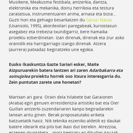
Musikene, Meakusma festibala, antzerkia, dantza,
elektronika eta mekanika, doinu herrikoia eta testura
zaratatsua, instrumentuaren arima, arnasa eta bizia…
Guzti hori eta gehiago besarkatzen du
Garazi Navas
(Usansolo, 1995), akordeoilari paregabeak, kuriostasun
asegabez eta trebezia txundigarriz, bere hamaika
proiektu ezberdinetan. Izan direnak, direnak eta ziur asko
oraindik eta harrigarriago izango direnak. Atzera
(aurrera) patxadaz begiratzeko une egokia.
Eusko Ikaskuntza Gazte Sariari esker, Maite
Aizpuruarekin batera lantzen ari zaren
Adarbakarra eta
soinujolea
proiektu horrek oso itxura interesgarria du.
Zein puntutan zarete une honetan?
Martxan ari gara. Orain dela hilabete bat Garaionen
(Araba) egin genuen erresidentzia artistiko bat eta Oier
Guillan antzerki-zuzendariaren kanpo begiradarekin
lanean aritu ginen. Berak proposatutako ariketa
batzuetatik hasiz. Nik teknika eszeniko aldetik ez daukat
batere ideiarik eta pilo bat ikasi dut berekin. Atrezzoa,
eszenen muntaketa… inoiz begiratu ez ditudan gauzak.