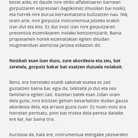
beste asko, ez daude nire ohiko alfabetoaren barnean
gorputzaren espresioari dagokionez (musikan bai noski),
eta horrek nire burua berrasmatzera bultzatzen nau. Nik,
orain arte, nire gorputza instrumentua jotzeko erabili
izan dut eta kito. Ez dut inoiz izan nire gorputzaren
presentzia eszenikoaren inolako kontzientziarik. Baina
proposamen honek eszenatokian egiten ditudan
mugimenduei atentzioa jartzea eskatzen dit.
Noizbait esan izan duzu, zure akordeoia eta zeu, bat
zaretela, gorputz bakar bat osatzen duzuela nolabait.
Beno, era horretako esaldi sakonak esatea ez zait
gustatzen baina bai, egia da, txikitatik jo dut eta oso
familiarra egiten zait. Kazetari batek esan zidan orain
dela gutxi, nire bizitzan gehien besarkatzen dudan gauza
akordeoia dela, eta arrazoi guzia zuen. Ez nuen inoiz era
horretan pentsatu, pitin bat tristea dela pentsa daiteke
ere kar, kar baina tira…
Kuriosoa da, hala ere, instrumentua etengabe jotzearekin