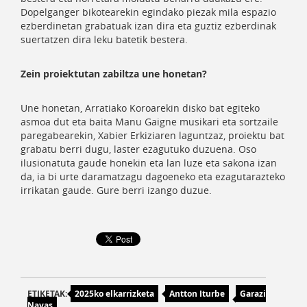
Dopelganger bikotearekin egindako piezak mila espazio
ezberdinetan grabatuak izan dira eta guztiz ezberdinak
suertatzen dira leku batetik bestera.
Zein proiektutan zabiltza une honetan?
Une honetan, Arratiako Koroarekin disko bat egiteko
asmoa dut eta baita Manu Gaigne musikari eta sortzaile
paregabearekin, Xabier Erkiziaren laguntzaz, proiektu bat
grabatu berri dugu, laster ezagutuko duzuena. Oso
ilusionatuta gaude honekin eta lan luze eta sakona izan
da, ia bi urte daramatzagu dagoeneko eta ezagutarazteko
irrikatan gaude. Gure berri izango duzue.
ETIKETAK:
2025ko elkarrizketa
Antton Iturbe
Garazi
Navas