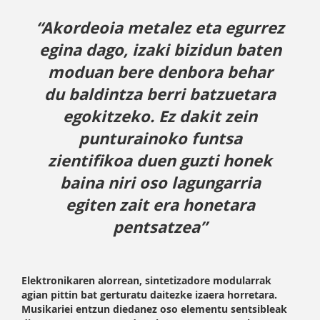
“Akordeoia metalez eta egurrez
egina dago, izaki bizidun baten
moduan bere denbora behar
du baldintza berri batzuetara
egokitzeko. Ez dakit zein
punturainoko funtsa
zientifikoa duen guzti honek
baina niri oso lagungarria
egiten zait era honetara
pentsatzea”
Elektronikaren alorrean, sintetizadore modularrak
agian pittin bat gerturatu daitezke izaera horretara.
Musikariei entzun diedanez oso elementu sentsibleak