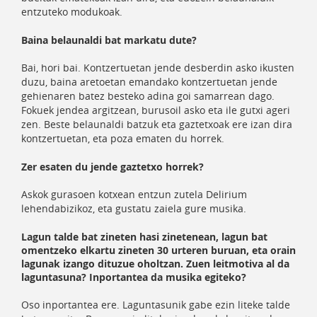
entzuteko modukoak.
Baina belaunaldi bat markatu dute?
Bai, hori bai. Kontzertuetan jende desberdin asko ikusten
duzu, baina aretoetan emandako kontzertuetan jende
gehienaren batez besteko adina goi samarrean dago.
Fokuek jendea argitzean, burusoil asko eta ile gutxi ageri
zen. Beste belaunaldi batzuk eta gaztetxoak ere izan dira
kontzertuetan, eta poza ematen du horrek.
Zer esaten du jende gaztetxo horrek?
Askok gurasoen kotxean entzun zutela Delirium
lehendabizikoz, eta gustatu zaiela gure musika.
Lagun talde bat zineten hasi zinetenean, lagun bat
omentzeko elkartu zineten 30 urteren buruan, eta orain
lagunak izango dituzue oholtzan. Zuen leitmotiva al da
laguntasuna? Inportantea da musika egiteko?
Oso inportantea ere. Laguntasunik gabe ezin liteke talde