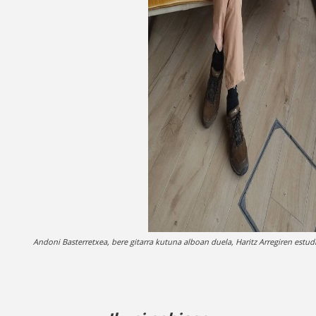
Andoni Basterretxea, bere gitarra kutuna alboan duela, Haritz Arregiren est