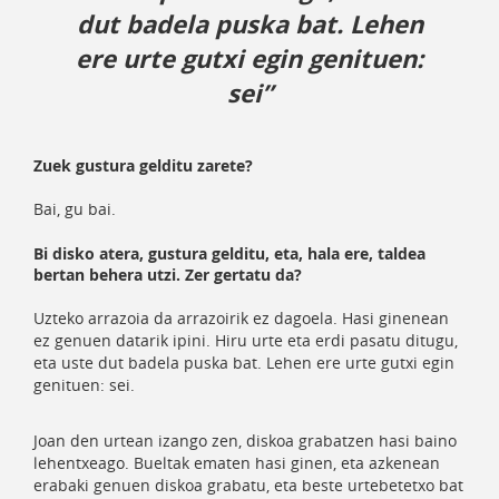
dut badela puska bat. Lehen
ere urte gutxi egin genituen:
sei”
Zuek gustura gelditu zarete?
Bai, gu bai.
Bi disko atera, gustura gelditu, eta, hala ere, taldea
bertan behera utzi. Zer gertatu da?
Uzteko arrazoia da arrazoirik ez dagoela. Hasi ginenean
ez genuen datarik ipini. Hiru urte eta erdi pasatu ditugu,
eta uste dut badela puska bat. Lehen ere urte gutxi egin
genituen: sei.
Joan den urtean izango zen, diskoa grabatzen hasi baino
lehentxeago. Bueltak ematen hasi ginen, eta azkenean
erabaki genuen diskoa grabatu, eta beste urtebetetxo bat