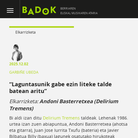
BERRIAREN
EUSKAL MUSIKAREN ATARIA
Elkarrizketa
2025.12.02
GARBIÑE UBEDA
“Laguntasunik gabe ezin liteke talde
batean aritu”
Elkarrizketa:
Andoni Basterretxea (Delirium
Tremens)
Bi aldi izan ditu
Delirium Tremens
taldeak. Lehenak 1986.
urtea izan zuen abiapuntua, Andoni Basterretxea (ahotsa
eta gitarra), Juan Jose Iurrita Txufu (bateria) eta Javier
Bilbatua Billy (baxua) lagunek osatutako hirukoteak