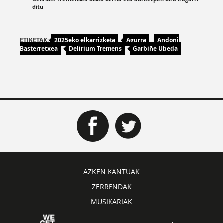
ditu
ETIKETAK:
2025eko elkarrizketa
Agurra
Andoni
Basterretxea
Delirium Tremens
Garbiñe Ubeda
AZKEN KANTUAK
ZERRENDAK
MUSIKARIAK