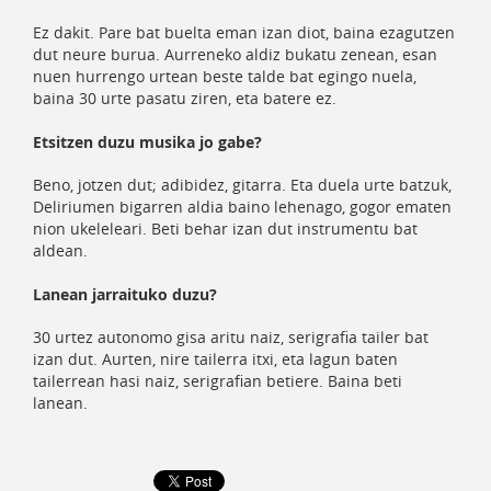
Ez dakit. Pare bat buelta eman izan diot, baina ezagutzen
dut neure burua. Aurreneko aldiz bukatu zenean, esan
nuen hurrengo urtean beste talde bat egingo nuela,
baina 30 urte pasatu ziren, eta batere ez.
Etsitzen duzu musika jo gabe?
Beno, jotzen dut; adibidez, gitarra. Eta duela urte batzuk,
Deliriumen bigarren aldia baino lehenago, gogor ematen
nion ukeleleari. Beti behar izan dut instrumentu bat
aldean.
Lanean jarraituko duzu?
30 urtez autonomo gisa aritu naiz, serigrafia tailer bat
izan dut. Aurten, nire tailerra itxi, eta lagun baten
tailerrean hasi naiz, serigrafian betiere. Baina beti
lanean.