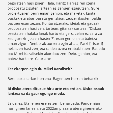
begiratzen hasi ginen. Hala, Haritz Harregiren izena
proposatu ziguten; artean ez genuen ezagutzen. Gure
proiektuaren berri eman genion, eta maketak, kanta
puskak eta abar pasatu genizkion, zeozer ikusten baldin
bazuen esan zezan. Konturatzerako, ideiak eta gauzak
proposatzen hasi zen; tartean, gitarrak sartzea. “Diskoa
prestatzen halako lanak hartu eta gero, zelan ez zara zu
zeu gurekin jotzen hasten?”, esan genion, eta baietza
eman zigun. Denborak aurrera egin ahala, Patxi [Irisarri]
nekatzen hasi zen, eta taldea uztea erabaki zuen. Bat edo
bat Mikel Kazalisekin akordatu zen. Deitu genion, eta
baietz hark ere. Gaur arte.
Zer ekarpen egin du Mikel Kazalisek?
Bere baxu sarkor horrena. Bagenuen horren beharrik.
Bi disko atera dituzue hiru urte eta erdian. Disko osoak
lantzea ez da gaur egungo moda.
Ez da, ez. Eta lehen ere ez zen, beharbada. Pandemian
hasi ginen lanean, eta 2022an plazara atera ginenerako