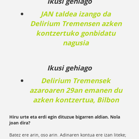
Ikusi gehiago
JAN taldea izango da
Delirium Tremensen azken
kontzertuko gonbidatu
nagusia
Ikusi gehiago
Delirium Tremensek
azaroaren 29an emanen du
azken kontzertua, Bilbon
Hiru urte eta erdi egin dituzue bigarren aldian. Nola
joan dira?
Batez ere arin, oso arin. Adinaren kontua ere izan liteke;