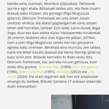
banda sortu zuenean, Mutrikun (Gipuzkoa). Denborak
aurrera egin ahala, Bilbatuak taldea utzi, eta Patxi Irisarri
(baxua) batu zitzaien, eta geroago Iñigo Muguruza
(gitarra). Delirium Tremensek sei urte eman zituen
oholtzaz oholtza, eta abesti gogoangarriak sortu zituen
lehen aldi horretan, tartean
Ezin leike
,
Laino ilunak
,
Boga
boga
,
Ikusi eta ikasi
edota
Kaixo
. Hastapeneko hirukoteak
30 urteren ondoren ekin zion bigarren aldiari, 2019an,
hain zuzen Iñigo Muguruza zendu berriari gorazarre
egiteko batu zirenean. Berehala bira murriztu zen taldea,
harik eta Mikel Kazalis (baxua) eta Haritz Harregi (gitarra)
batu ziren arte. Bidaide berriekin bi disko ondu ditu
Delirium Tremensek, eta, aurreko hirurei gehituta, bost
osatu ditu guztira:
Ikusi eta Ikasi
(1989),
Hiru
aeroplano
(1990),
Bilbo
zuzenean
(1991),
Hordago
(2022) eta …
Ta
nora
?
(2024). Eta orain bigarren aldi hori ere amaitutzat
emango du taldeak, Bilboko Santana 27 aretoan eskainiko
duen emanaldian.