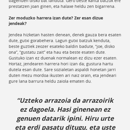
bagenuen disko bat landuta. Gero beste kanta batzuk ere
prestatzen joan ginen, eta halaxe heldu zen bigarrena.
Zer moduzko harrera izan dute? Zer esan dizue
jendeak?
Jendea hizketan hasten denean, denek gauza bera esaten
dute, gutxi gorabehera. Lagun gutxi batzuk kenduta,
beste guztiek zeozer esateko baldin badute, “joe, disko
ona”, “gustatu zait” eta hau eta beste esaten dute.
Gustuko izan ez duenak normalean ez dizu ezer esaten.
Hortaz, jendearen harrera hori izan da; gustura hartu
dutela esan dute. Sare sozialetan aspaldi honetan jarri
duten mezu mordoa ikusten ari naiz orain, eta jendeari
gure lana barrura heldu zaiola ematen du.
“Uzteko arrazoia da arrazoirik
ez dagoela. Hasi ginenean ez
genuen datarik ipini. Hiru urte
eta erdi pasatu ditugu, eta uste