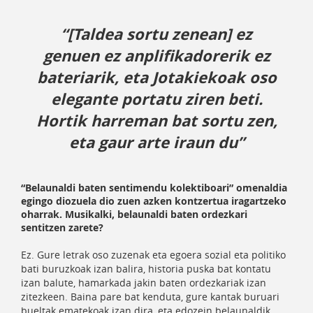
“[Taldea sortu zenean] ez
genuen ez anplifikadorerik ez
bateriarik, eta Jotakiekoak oso
elegante portatu ziren beti.
Hortik harreman bat sortu zen,
eta gaur arte iraun du”
“Belaunaldi baten sentimendu kolektiboari” omenaldia
egingo diozuela dio zuen azken kontzertua iragartzeko
oharrak. Musikalki, belaunaldi baten ordezkari
sentitzen zarete?
Ez. Gure letrak oso zuzenak eta egoera sozial eta politiko
bati buruzkoak izan balira, historia puska bat kontatu
izan balute, hamarkada jakin baten ordezkariak izan
zitezkeen. Baina pare bat kenduta, gure kantak buruari
bueltak ematekoak izan dira, eta edozein belaunaldik