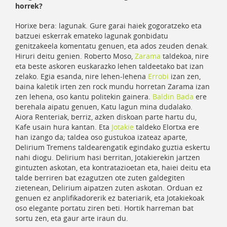
horrek?
Horixe bera: lagunak. Gure garai haiek gogoratzeko eta
batzuei eskerrak emateko lagunak gonbidatu
genitzakeela komentatu genuen, eta ados zeuden denak.
Hiruri deitu genien. Roberto Moso,
Zarama
taldekoa, nire
eta beste askoren euskarazko lehen taldeetako bat izan
zelako. Egia esanda, nire lehen-lehena
Errobi
izan zen,
baina kaletik irten zen rock mundu horretan Zarama izan
zen lehena, oso kantu politekin gainera.
Baldin Bada
ere
berehala aipatu genuen, Katu lagun mina dudalako.
Aiora Renteriak, berriz, azken diskoan parte hartu du,
Kafe usain hura kantan. Eta
Jotakie
taldeko Elortxa ere
han izango da; taldea oso gustukoa izateaz aparte,
Delirium Tremens taldearengatik egindako guztia eskertu
nahi diogu. Delirium hasi berritan, Jotakierekin jartzen
gintuzten askotan, eta kontratazioetan eta, haiei deitu eta
talde berriren bat ezagutzen ote zuten galdegiten
zietenean, Delirium aipatzen zuten askotan. Orduan ez
genuen ez anplifikadorerik ez bateriarik, eta Jotakiekoak
oso elegante portatu ziren beti. Hortik harreman bat
sortu zen, eta gaur arte iraun du.