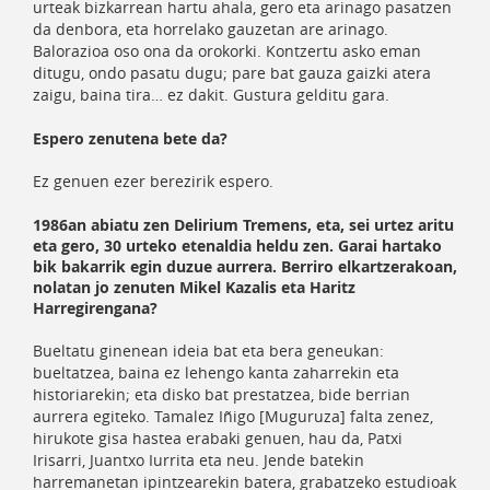
urteak bizkarrean hartu ahala, gero eta arinago pasatzen
da denbora, eta horrelako gauzetan are arinago.
Balorazioa oso ona da orokorki. Kontzertu asko eman
ditugu, ondo pasatu dugu; pare bat gauza gaizki atera
zaigu, baina tira… ez dakit. Gustura gelditu gara.
Espero zenutena bete da?
Ez genuen ezer berezirik espero.
1986an abiatu zen Delirium Tremens, eta, sei urtez aritu
eta gero, 30 urteko etenaldia heldu zen. Garai hartako
bik bakarrik egin duzue aurrera. Berriro elkartzerakoan,
nolatan jo zenuten Mikel Kazalis eta Haritz
Harregirengana?
Bueltatu ginenean ideia bat eta bera geneukan:
bueltatzea, baina ez lehengo kanta zaharrekin eta
historiarekin; eta disko bat prestatzea, bide berrian
aurrera egiteko. Tamalez Iñigo [Muguruza] falta zenez,
hirukote gisa hastea erabaki genuen, hau da, Patxi
Irisarri, Juantxo Iurrita eta neu. Jende batekin
harremanetan ipintzearekin batera, grabatzeko estudioak