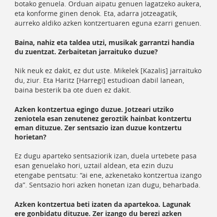
botako genuela. Orduan aipatu genuen lagatzeko aukera,
eta konforme ginen denok. Eta, adarra jotzeagatik,
aurreko aldiko azken kontzertuaren eguna ezarri genuen.
Baina, nahiz eta taldea utzi, musikak garrantzi handia
du zuentzat. Zerbaitetan jarraituko duzue?
Nik neuk ez dakit, ez dut uste. Mikelek [Kazalis] jarraituko
du, ziur. Eta Haritz [Harregi] estudioan dabil lanean,
baina besterik ba ote duen ez dakit.
Azken kontzertua egingo duzue. Jotzeari utziko
zeniotela esan zenutenez geroztik hainbat kontzertu
eman dituzue. Zer sentsazio izan duzue kontzertu
horietan?
Ez dugu aparteko sentsaziorik izan, duela urtebete pasa
esan genuelako hori, uztail aldean, eta ezin duzu
etengabe pentsatu: “ai ene, azkenetako kontzertua izango
da”. Sentsazio hori azken honetan izan dugu, beharbada.
Azken kontzertua beti izaten da apartekoa. Lagunak
ere gonbidatu dituzue. Zer izango du berezi azken