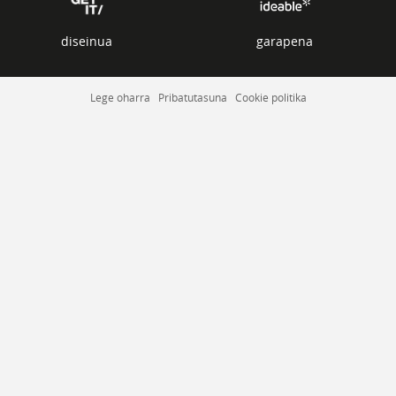
diseinua
garapena
Lege oharra
Pribatutasuna
Cookie politika