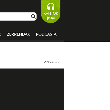
KANTOK
jolasa
K
ZERRENDAK
PODCASTA
2019.12.19