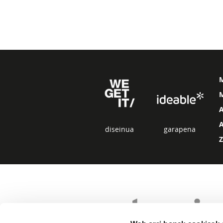
M
diseinua
garapena