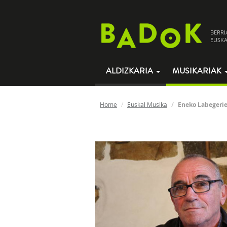
BERRI
EUSKA
ALDIZKARIA
MUSIKARIAK
Home
Euskal Musika
Eneko Labegeri