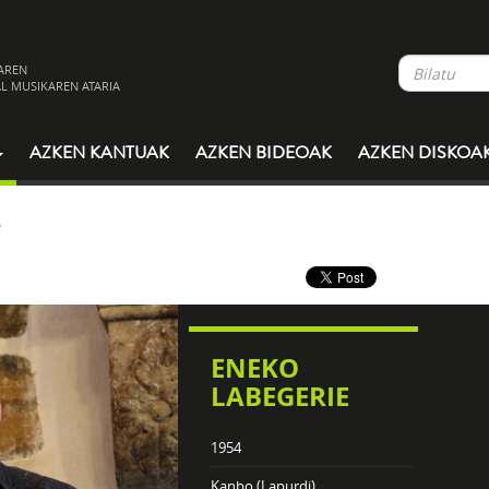
AREN
L MUSIKAREN ATARIA
AZKEN KANTUAK
AZKEN BIDEOAK
AZKEN DISKOA
e
ENEKO
LABEGERIE
1954
Kanbo (Lapurdi)