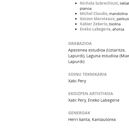
Nichola Subrechicot
, tekla
pianoa
Michel Claudio
, mandolina
Gotzon Maroteaux
, perkus
Xabier Zeberio
, biolina
Eneko Labegerie
, ahotsa
GRABAZIOA
Apezenea estudioa (Uztaritze,
Lapurdi), Laguna estudioa (Miar
Lapurdi)
SOINU TEKNIKARIA
Xabi Pery
EKOIZPEN ARTISTIKOA
Xabi Pery, Eneko Labegerie
GENEROAK
Herri kanta, Kantautorea