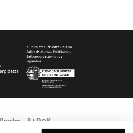
Kultura eta Hizkuntza Politika
Sailak (Hizkuntza Politikarako
Sailburuordetzak) diruz
lagundua
n
arpidetza