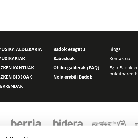
USIKA ALDIZKARIA
Badok ezagutu
Bloga
MUSIKARIAK
Babesleak
Kontaktua
AZKEN KANTUAK
Ohiko galderak (FAQ)
Egin Badok-e
buletinaren h
AZKEN BIDEOAK
Nola erabili Badok
ZERRENDAK