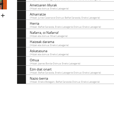
Ametsaren lillurak
(Hitzak eta doinua: Eneko Labegerie)
Atharratze
(Hitzak: Junes Casenave-Doinua: Beñat Sarasola, Eneko Labegerie)
Herria
(Hitzak: Beñat Sarasola, Eneko Labegerie-Doinua: Eneko Labegerie)
Nafarra, oi Nafarra!
(Hitzak eta doinua: Mixel Labegerie)
Haizeak darama
(Hitzak eta doinua: Eneko Labegerie)
Askatasuna
(Hitzak eta doinua: Eneko Labegerie)
Oihua
(Hitzak: Joanes Borda-Doinua: Eneko Labegerie)
Ezin diat onart
(Hitzak: Beñat Sarasola, Eneko Labegerie-Doinua: Eneko Labegerie)
Nazio berria
(Hitzak: Eneko Bidegain, Beñat Sarasola-Doinua: Eneko Labegerie)