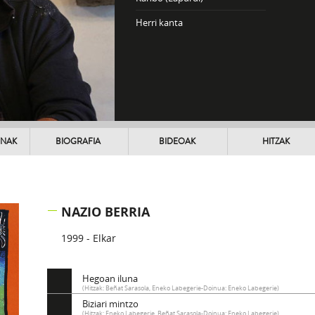
Herri kanta
UNAK
BIOGRAFIA
BIDEOAK
HITZAK
NAZIO BERRIA
1999 - Elkar
Hegoan iluna
(Hitzak: Beñat Sarasola, Eneko Labegerie-Doinua: Eneko Labegerie)
Biziari mintzo
(Hitzak: Eneko Labegerie, Beñat Sarasola-Doinua: Eneko Labegerie)