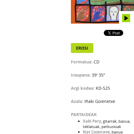
EROSI
Formatua:
CD
Iraupena:
39' 35"
Argi kodea:
KD-525
Azala:
Iñaki Goienetxe
PARTAIDEAK
Xabi Pery
, gitarrak, baxua,
teklatuak, perkusioak
Nat Cazenave
, baxua