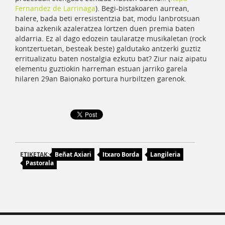
Fernandez de Larrinaga
). Begi-bistakoaren aurrean,
halere, bada beti erresistentzia bat, modu lanbrotsuan
baina azkenik azaleratzea lortzen duen premia baten
aldarria. Ez al dago edozein taularatze musikaletan (rock
kontzertuetan, besteak beste) galdutako antzerki guztiz
erritualizatu baten nostalgia ezkutu bat? Ziur naiz aipatu
elementu guztiokin harreman estuan jarriko garela
hilaren 29an Baionako portura hurbiltzen garenok.
ETIKETAK:
Beñat Axiari
Itxaro Borda
Langileria
Pastorala