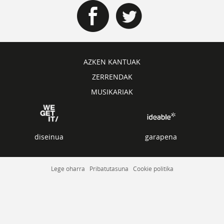
AZKEN KANTUAK
ZERRENDAK
MUSIKARIAK
diseinua
garapena
Lege oharra
Pribatutasuna
Cookie politika