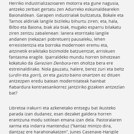
Herriko industrializazioaren motorra eta gune nagusia,
antzeko zerbait gertatu zen Adurreko eskuinaldearekin
Baionaldean. Garapen industrialak bultzatuta, Bokale eta
Tarnos aldiriak langile bizileku bihurtu ziren; eta, hala,
Bilbo eta Baiona, biak ala biak, mugako esparru bilakatu
ziren zentzu zabalenean: lanera etorritako langile
andanen (nekazari pobretuen) pausaleku, lehen
erresistentzia eta borroka modernoen eremu eta,
aitzinetik eraikitako bizimolde batzuentzat, arriskuen
fantasma eragile. Iparraldeko mundu horren bihotzean
kokatuko da
Gerezien Denbora-
ren oholtza bera ere
estreinaldirako. Nola gauzatu, halere, berez zuri eta beltz
(
urdin
eta
gorri
),
on
eta
gaizto
baino onartzen ez dituen
antzezpen eredu batean modernitateak hainbat
ñabardura kontraesankorrez jantziriko gizakien antzezlan
bat?
Libretoa irakurri eta azkenetako entsegu bat ikusteko
parada izan dudanez, esan dezaket galdera horren
erantzuna modu sotilean emana izan dela. Pastoralaren
xarma eta indarra mantenduz (“kantaz mintzo dira,
dantzaz ere harahonakatzen”, Junes Casenave-Harigile