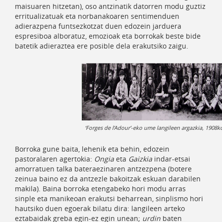
maisuaren hitzetan), oso antzinatik datorren modu guztiz
erritualizatuak eta norbanakoaren sentimenduen
adierazpena funtsezkotzat duen edozein jarduera
espresiboa alboratuz, emozioak eta borrokak beste bide
batetik adieraztea ere posible dela erakutsiko zaigu.
‘Forges de l’Adour’-eko ume langileen argazkia, 1908k
Borroka gune baita, lehenik eta behin, edozein
pastoralaren agertokia:
Ongia
eta
Gaizkia
indar-etsai
amorratuen talka bateraezinaren antzezpena (botere
zeinua baino ez da antzezle bakoitzak eskuan darabilen
makila). Baina borroka etengabeko hori modu arras
sinple eta manikeoan erakutsi beharrean, sinplismo hori
hautsiko duen egoerak bilatu dira: langileen arteko
eztabaidak greba egin-ez egin unean;
urdin
baten