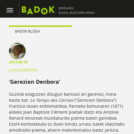
BERRIAREN
EUSKAL MUSIKAREN ATARIA
BADOK BLOGA
2014.06.16
JUAN GOROSTIDI
‘Gerezien Denbora’
Guztiok ezagutzen ditugun kantuez ari garenez, hona
beste bat:
Le Temps des Cerises
(“Gerezien Denbora”)
Frantzia osoan enblematikoa, Pariseko komunaren (1871)
aldeko Jean Baptiste Clément poetak idatzi eta Antonie
Renard tenoreak musikaturiko poema baten gainekoa.
Ezerk kontsolatuko ez duen bihotz urratu batek idatzitako
amodiozko poema, ahaire malenkoniatsu batez jantzia,