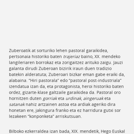
Zuberoatik at sorturiko lehen pastoral garaikidea,
pertsonaia historiko baten
trajeriaz
baino, XX. mendeko
langileriaren borrokaz eta zorigaitzez arituko zaigu. Jauzi
galanta dirudi Zuberoan bizirik iraun duen tradizio
batekin alderatuta; Zuberoari bizkar eman gabe eraiki da,
alabaina. “Hiri pastorala” edo “pastoral post-industriala”
izendatua izan da, eta protagonista, heroi historiko baten
ordez, gizarte-klase galtzaile garaikidea da. Pastoral oro
hornitzen duten
gorriak
eta
urdinak
,
aingeruak
eta
satanak
nahiz artzainen astoa eta ardiak ageriko dira
honetan ere, jakingura franko eta ez harridura gutxi sor
lezakeen “konponketa” arriskutsuan.
Bilboko ezkerraldea izan bada, XIX. mendetik, Hego Euskal