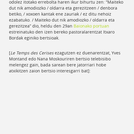
odolez itotako errebolta haren ikur bihurtu zen: “Maiteko
dut nik amodiozko / oldarra eta gerezitzeen / denbora
betiko, / xoxoen kantak ene zauriak / ez ditu nehoiz
ezabatuko. / Maiteko dut nik amodiozko / oldarra eta
gerezitzea” dio, heldu den 29an
Baionako portuan
estreinatuko den izen bereko pastoralarentzat Itxaro
Bordak eginiko bertsioak.
[
Le Temps des Cerises
ezagutzen ez duenarentzat, Yves
Montand edo Nana Moskouriren bertsio telebisibo
melengez gain, bada sarean bere jatorriari hobe
atxikitzen zaion bertsio interesgarri bat]: