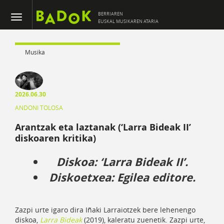
BERRIAREN
EUSKAL MUSIKAREN ATARIA
Musika
2026.06.30
ANDONI TOLOSA
Arantzak eta laztanak (‘Larra Bideak II’
diskoaren kritika)
Diskoa:
‘Larra Bideak II’.
Diskoetxea:
Egilea editore.
Zazpi urte igaro dira Iñaki Larraiotzek bere lehenengo
diskoa,
Larra Bideak
(2019), kaleratu zuenetik. Zazpi urte,