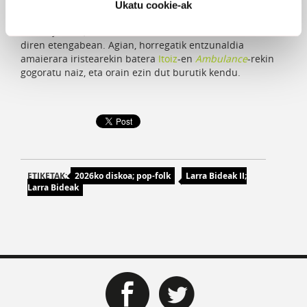
dituenean. Zarata handirik egiten ez duen disko intentsu
Ukatu cookie-ak
horietako bat da, 80ko hamarkadako after-punkaren
itzalez jantzia, non arantzak eta laztanak txandakatzen
diren etengabean. Agian, horregatik entzunaldia
amaierara iristearekin batera
Itoiz
-en
Ambulance
-rekin
gogoratu naiz, eta orain ezin dut burutik kendu.
ETIKETAK:
2026ko diskoa; pop-folk
Larra Bideak II;
Larra Bideak