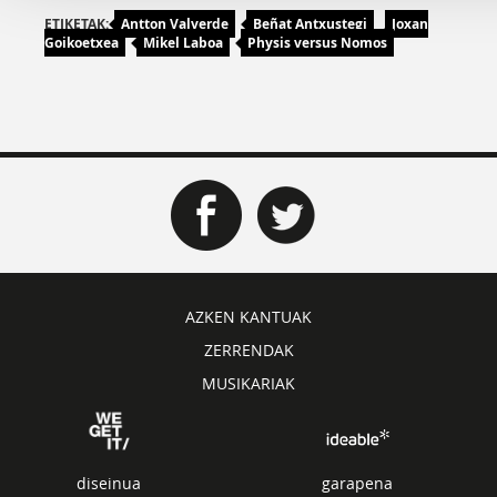
ETIKETAK:
Antton Valverde
Beñat Antxustegi
Joxan
Goikoetxea
Mikel Laboa
Physis versus Nomos
AZKEN KANTUAK
ZERRENDAK
MUSIKARIAK
diseinua
garapena