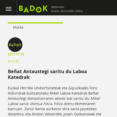
BERRIAREN
EUSKAL MUSIKAREN ATARIA
Musika
2015.11.26
BADOK
Beñat Antxustegi saritu du Laboa
Katedrak
Euskal Herriko Unibertsitateak eta Gipuzkoako Foru
Aldundiak bultzatutako Mikel Laboa Katedrak Beñat
Antxustegi donostiarraren abesti bat saritu du
Mikel
Laboa saria: doinua hitza, hitza doinu
ekimenaren
barruan. Zortzi kanta aurkeztu dira saria jasotzeko
deialdira, eta Antton Valverdek, Joxan Goikoetxeak eta