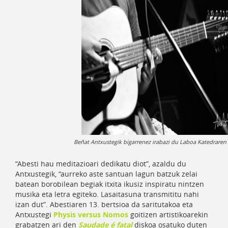
Beñat Antxustegik bigarrenez irabazi du Laboa Katedraren 
“Abesti hau meditazioari dedikatu diot”, azaldu du
Antxustegik, “aurreko aste santuan lagun batzuk zelai
batean borobilean begiak itxita ikusiz inspiratu nintzen
musika eta letra egiteko. Lasaitasuna transmititu nahi
izan dut”. Abestiaren 13. bertsioa da saritutakoa eta
Antxustegi
Physis versus Nomos
goitizen artistikoarekin
grabatzen ari den
Saudade é fatal
diskoa osatuko duten