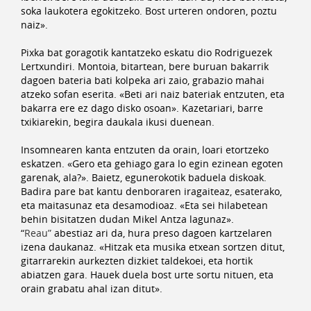
soka laukotera egokitzeko. Bost urteren ondoren, poztu
naiz».
Pixka bat goragotik kantatzeko eskatu dio Rodriguezek
Lertxundiri. Montoia, bitartean, bere buruan bakarrik
dagoen bateria bati kolpeka ari zaio, grabazio mahai
atzeko sofan eserita. «Beti ari naiz bateriak entzuten, eta
bakarra ere ez dago disko osoan». Kazetariari, barre
txikiarekin, begira daukala ikusi duenean.
Insomnearen kanta entzuten da orain, loari etortzeko
eskatzen. «Gero eta gehiago gara lo egin ezinean egoten
garenak, ala?». Baietz, egunerokotik baduela diskoak.
Badira pare bat kantu denboraren iragaiteaz, esaterako,
eta maitasunaz eta desamodioaz. «Eta sei hilabetean
behin bisitatzen dudan Mikel Antza lagunaz».
“
Reau”
abestiaz ari da, hura preso dagoen kartzelaren
izena daukanaz. «Hitzak eta musika etxean sortzen ditut,
gitarrarekin aurkezten dizkiet taldekoei, eta hortik
abiatzen gara. Hauek duela bost urte sortu nituen, eta
orain grabatu ahal izan ditut».