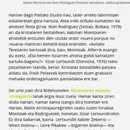
Xabier Montoia eta Ibon Rodriguez Pottoko estudioan, diskoa grabatzen.
Hantxe dago Pottoko Studio hau, tailer arteko labirintoan
eskaileretan gora hartuta. Atea ireki orduko sumatzen da
ahotsen festa giroa. Ibon Rodriguez (Sestao, Bizkaia, 1978)
ari da kristalaren bestaldean, kabinan Montoiaren
ahotsetik entzuten den «zutaz oroit/
muero porque no
muero
» mantrari behetik boza eransten. «Avilako
Teresaren bertsoak dira, bai», Montoiak. Alferrik esango
du ezetz. «Eta hemen Itziarren ahotsa goitik kantatzen
sartuko bagenu?». Itziar Lertxundi (Donostia, 1976) txelo
jotzailearen txanda, beraz. Kristalaz bestaldeko paisaia
aldatu da, Fredi Pelaezek kontrolatzen duen grabazio
mahaiko ordenagailuaren pantailakoa ere bai.
Sei urte joan dira Bidehutsekin
Montoiaren mundu
miresgarria
lanak argia ikusi zuela. Hamar kanta ziren
disko hartan; hamar kanta izango dira honetan ere.
Hartan, Maite Arroitajauregirekin osatu zuten hirukoa
Montoiak eta Rodriguezek; honetan, Itziar Lertxundirekin.
Ez dira bakarrak, baina. Lertxundik Xabier Zeberio —
lehen biolina—, Leire Pikabea —bigarren biolina— eta