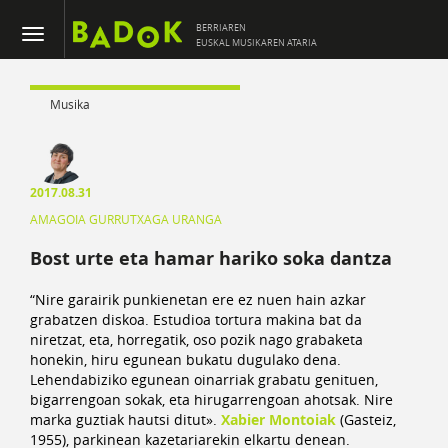
BERRIAREN
EUSKAL MUSIKAREN ATARIA
Musika
2017.08.31
AMAGOIA GURRUTXAGA URANGA
Bost urte eta hamar hariko soka dantza
“Nire garairik punkienetan ere ez nuen hain azkar
grabatzen diskoa. Estudioa tortura makina bat da
niretzat, eta, horregatik, oso pozik nago grabaketa
honekin, hiru egunean bukatu dugulako dena.
Lehendabiziko egunean oinarriak grabatu genituen,
bigarrengoan sokak, eta hirugarrengoan ahotsak. Nire
marka guztiak hautsi ditut».
Xabier Montoiak
(Gasteiz,
1955), parkinean kazetariarekin elkartu denean.