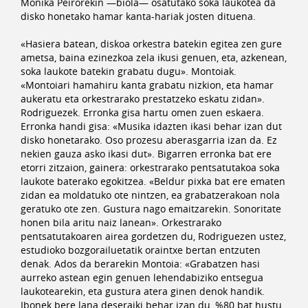
Monika Peirorekin —biola— osatutako soka laukotea da
disko honetako hamar kanta-hariak josten dituena.
«Hasiera batean, diskoa orkestra batekin egitea zen gure
ametsa, baina ezinezkoa zela ikusi genuen, eta, azkenean,
soka laukote batekin grabatu dugu». Montoiak.
«Montoiari hamahiru kanta grabatu nizkion, eta hamar
aukeratu eta orkestrarako prestatzeko eskatu zidan».
Rodriguezek. Erronka gisa hartu omen zuen eskaera.
Erronka handi gisa: «Musika idazten ikasi behar izan dut
disko honetarako. Oso prozesu aberasgarria izan da. Ez
nekien gauza asko ikasi dut». Bigarren erronka bat ere
etorri zitzaion, gainera: orkestrarako pentsatutakoa soka
laukote baterako egokitzea. «Beldur pixka bat ere ematen
zidan ea moldatuko ote nintzen, ea grabatzerakoan nola
geratuko ote zen. Gustura nago emaitzarekin. Sonoritate
honen bila aritu naiz lanean». Orkestrarako
pentsatutakoaren airea gordetzen du, Rodriguezen ustez,
estudioko bozgorailuetatik oraintxe bertan entzuten
denak. Ados da berarekin Montoia: «Grabatzen hasi
aurreko astean egin genuen lehendabiziko entsegua
laukotearekin, eta gustura atera ginen denok handik.
Ibonek bere lana deseraiki behar izan du, %80 bat hustu,