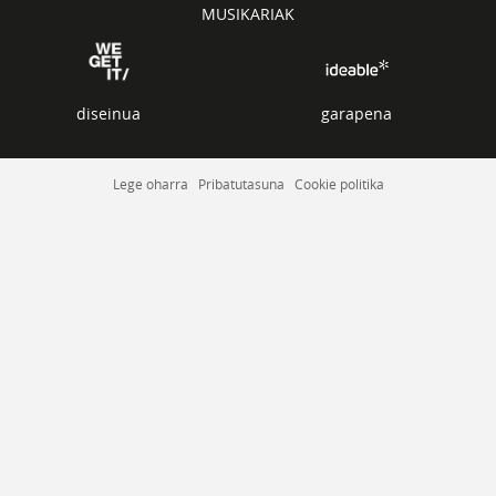
MUSIKARIAK
diseinua
garapena
Lege oharra
Pribatutasuna
Cookie politika