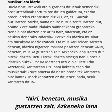
Musikari eta idazle
Duela bost urtekoak orain grabatu dituenak hemendik
bost urterakoak sortuta ote dituen galdetuta, ezezko
borobilarekin erantzuten du: «Ez, ez, ez. Gauzak
bururatzen zaizkit, baina neure burua zentsuratzen dut,
oraindik ere baditudalako hainbat kanta grabatzeko.
Nobela bat idazten ere aritu naiz, bitartean, eta ez
neukan denerako indarrik». Horixe du idazlea musikari
eta musikaria idazle izateak. Eta musikari rolean sartzen
denean, idazlea bigarren mailara pasatzen denean: «Niri,
benetan, musika gustatzen zait. Azkeneko lana izaten dut
hitzak idaztea. Beti. Hitzak idaztea atsegin banu, poesia
idatziko nuke». Poesia idazteari utzi diola ulertu dio
kazetariak; kantatzeari utzi nahi liokeela esan dio
musikariak: «Nire ametsa da beste norbaitek kantatzea
nire kantak. Inork kantatzen ez dituenez, bada, neuk
kantatzen ditut».
“Niri, benetan, musika
gustatzen zait. Azkeneko lana