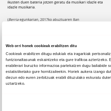
ikusten duen bateria jotzen geratu da musikari idazle eta
idazle musikaria.
(
Berria
egunkarian, 2017ko abuztuaren 8an
argitaratutako artikulua)
Web orri honek cookieak erabiltzen ditu
Cookieak erabiltzen ditugu edukiak eta iragarkiak pertsonaliz
funtzionaltasunak eskaintzeko eta gure trafikoa aztertzeko. 
erabilerari buruzko informazioa partekatzen dugu baliabide so
ERLAZIONATUTAKO ARTIKULUAK
estatistiketako gure hornitzaileekin. Horiek aukera izango d
diezun edo euren zerbitzuak erabili dituzulako eskuratu dute
uztartzeko.