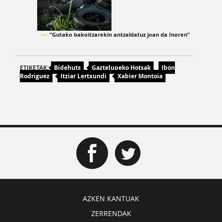
“Gutako bakoitzarekin antzaldatuz joan da Inoren”
ETIKETAK:
Bidehuts
Gaztelupeko Hotsak
Ibon
Rodriguez
Itziar Lertxundi
Xabier Montoia
AZKEN KANTUAK
ZERRENDAK