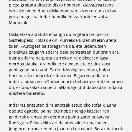
pieza grabatu dituzte disko honetan.
Gorraizea
izena
edukiko omen duen disko honetan. «Neu ere pixka bat
gorra nago, eta indar handiko hitza iruditzen zait».
Montoiak.
Diskoetxea aldatuta emango du argitara lan berria.
Gaztelupeko Hotsak-ekin. Aurrekoa Bidehutsekin atera
zuen. «Autogestioa zoragarria da, eta Bidehutsen
proiektua izugarri ederra dela pentsatzen dut orain ere,
baina alferra naiz, eta aurreko nire diskoaren kaxa
mordoa daukat oraindik ere etxean, eta ez dut kaxa
gehiago pilatu nahi. Ez dut ideologiaz aldatu, baina
horretarako indarrik ez daukat». Bigarren aldia du
indarra aipatzen. «Ondo» neurtu beharra sentitzen omen
du, ez daukalako sobera. «Nahiago dut daukadan indarra
idaztera bideratu».
Indarrez entzuten dira ahotsak estudioko sofatik. Lana
badute egiteko, baina, eta hobe inongo kazetariren
galderak erantzuten denbora galdu gabe bukatzea.
Rodriguez Pelaezekin ari da ahotsak errepasatzen.
Jengibre termoaren bila joan da Lertxundi. Berak bakarrik