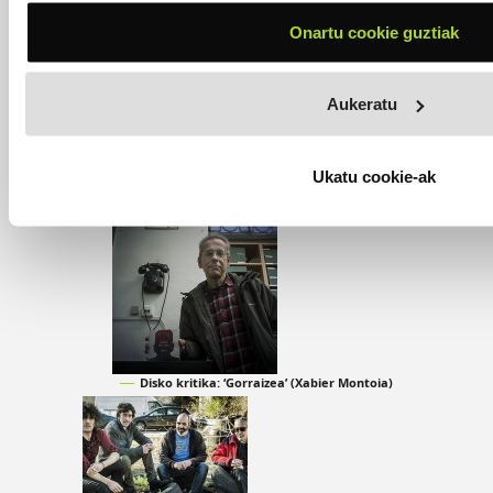
Tapia, Montoia eta Muguruza, grabazio estudioan
Onartu cookie guztiak
Aukeratu
Ukatu cookie-ak
Ematen duena baino gehiago
Disko kritika: ‘Gorraizea’ (Xabier Montoia)