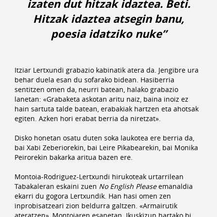
izaten dut hitzak idaztea. Beti.
Hitzak idaztea atsegin banu,
poesia idatziko nuke”
Itziar Lertxundi grabazio kabinatik atera da. Jengibre ura
behar duela esan du sofarako bidean. Hasiberria
sentitzen omen da, neurri batean, halako grabazio
lanetan: «Grabaketa askotan aritu naiz, baina inoiz ez
hain sartuta talde batean, erabakiak hartzen eta ahotsak
egiten. Azken hori erabat berria da niretzat».
Disko honetan osatu duten soka laukotea ere berria da,
bai Xabi Zeberiorekin, bai Leire Pikabearekin, bai Monika
Peirorekin bakarka aritua bazen ere.
Montoia-Rodriguez-Lertxundi hirukoteak urtarrilean
Tabakaleran eskaini zuen
No English Please
emanaldia
ekarri du gogora Lertxundik. Han hasi omen zen
inprobisatzeari zion beldurra galtzen. «Armairutik
ateratzen», Montoiaren esanetan. Ikuskizun hartako bi